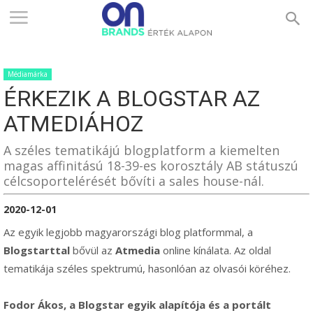
ONBRANDS
Médiamárka
–
ÉRKEZIK A BLOGSTAR AZ
ATMEDIÁHOZ
ÉRTÉK
A széles tematikájú blogplatform a kiemelten
magas affinitású 18-39-es korosztály AB státuszú
célcsoportelérését bővíti a sales house-nál.
ALAPON
2020-12-01
Az egyik legjobb magyarországi blog platformmal, a
Blogstarttal
bővül az
Atmedia
online kínálata. Az oldal
tematikája széles spektrumú, hasonlóan az olvasói köréhez.
Fodor Ákos, a Blogstar egyik alapítója és a portált