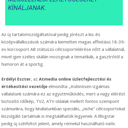
KÍNÁLJANAK.
Az új tartalomszolgáltatóval pedig jórészt a kis-és
középvállalkozások számára kiemelten magas affinitású 18-39-
es korcsoport AB státuszú célcsoportelérése nőtt a vállalatnál,
mivel igen széles skálán mozognak a tematikák, a gasztrótól a
humoron át a sportig.
Erdélyi Eszter
, az
Atmedia online üzletfejlesztési és
értékesítési vezetője
elmondta: „Különösen izgalmas
vállalatunk számára ez az együttműködés, mert a nagy elérést
biztosító Időkép, TV2, ATV oldalak mellett fontos szempont
számunkra, hogy kínálatunkban speciális, „niche” célcsoportokat
kiszolgáló tartalmak is megtalálhatók legyenek. A Blogstar
pedig új színfoltot jelent, amely remekül használható natív