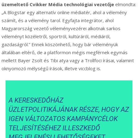
üzemeltető Cvikker Média technológiai vezetője
elmondta:
„A Blogstar egy alternatív online médiatér, ahol a vélemény
számít, és a vélemény tarol. Egyfajta integrátor, ahol
Magyarország vezető véleményvezérei alkotnak sarkos
véleményt közéletről, sportról, kultúráról, médiáról,
gazdaságról.” Ennek köszönhető, hogy bár véleményük
általában eltérő, de a platformon mégis megférnek egymás
mellett Bayer Zsolt és Tibi atya vagy a Trollfoci írásai, valamint
oknyomozó mélységű írások, illetve viccblog is.
A KERESKEDŐHÁZ
ÜZLETPOLITIKÁJÁNAK RÉSZE, HOGY AZ
IGEN VÁLTOZATOS KAMPÁNYCÉLOK
TELJESÍTÉSÉHEZ ILLESZKEDŐ
MEGJELENÉSI LEHETŐSÉGEKET