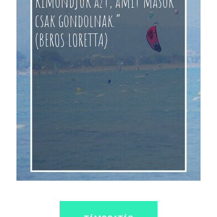
kimondjuk azt, amit mások
csak gondolnak.”
(BEROS LORETTA)