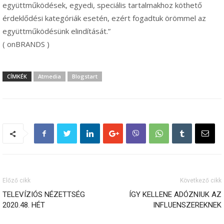
együttműködések, egyedi, speciális tartalmakhoz köthető
érdeklődési kategóriák esetén, ezért fogadtuk örömmel az
együttműködésünk elindítását.”
( onBRANDS )
CÍMKÉK
Atmedia
Blogstart
Előző cikk
Következő cikk
TELEVÍZIÓS NÉZETTSÉG
ÍGY KELLENE ADÓZNIUK AZ
2020.48. HÉT
INFLUENSZEREKNEK