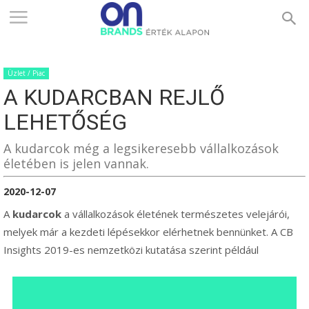
ONBRANDS
Üzlet / Piac
–
A KUDARCBAN REJLŐ
LEHETŐSÉG
ÉRTÉK
A kudarcok még a legsikeresebb vállalkozások
életében is jelen vannak.
2020-12-07
ALAPON
A
kudarcok
a vállalkozások életének természetes velejárói,
melyek már a kezdeti lépésekkor elérhetnek bennünket. A CB
Insights 2019-es nemzetközi kutatása szerint például