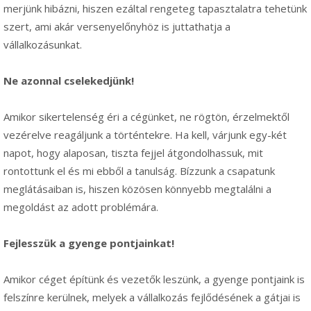
merjünk hibázni, hiszen ezáltal rengeteg tapasztalatra tehetünk
szert, ami akár versenyelőnyhöz is juttathatja a
vállalkozásunkat.
Ne azonnal cselekedjünk!
Amikor sikertelenség éri a cégünket, ne rögtön, érzelmektől
vezérelve reagáljunk a történtekre. Ha kell, várjunk egy-két
napot, hogy alaposan, tiszta fejjel átgondolhassuk, mit
rontottunk el és mi ebből a tanulság. Bízzunk a csapatunk
meglátásaiban is, hiszen közösen könnyebb megtalálni a
megoldást az adott problémára.
Fejlesszük a gyenge pontjainkat!
Amikor céget építünk és vezetők leszünk, a gyenge pontjaink is
felszínre kerülnek, melyek a vállalkozás fejlődésének a gátjai is