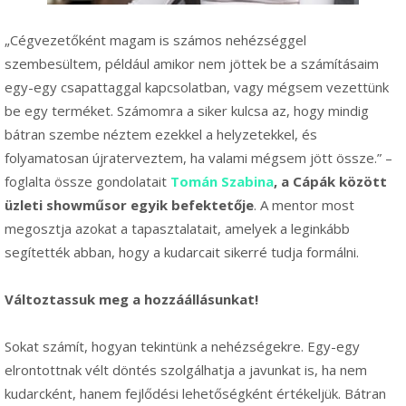
„Cégvezetőként magam is számos nehézséggel
szembesültem, például amikor nem jöttek be a számításaim
egy-egy csapattaggal kapcsolatban, vagy mégsem vezettünk
be egy terméket. Számomra a siker kulcsa az, hogy mindig
bátran szembe néztem ezekkel a helyzetekkel, és
folyamatosan újraterveztem, ha valami mégsem jött össze.” –
foglalta össze gondolatait
Tomán Szabina
,
a Cápák között
üzleti showműsor egyik befektetője
. A mentor most
megosztja azokat a tapasztalatait, amelyek a leginkább
segítették abban, hogy a kudarcait sikerré tudja formálni.
Változtassuk meg a hozzáállásunkat!
Sokat számít, hogyan tekintünk a nehézségekre. Egy-egy
elrontottnak vélt döntés szolgálhatja a javunkat is, ha nem
kudarcként, hanem fejlődési lehetőségként értékeljük. Bátran