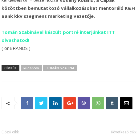
kérdésekről” – tette hozzá
Kökény Roland, a Cápák
közöttben bemutatkozó vállalkozásokat mentoráló K&H
Bank kkv szegmens marketing vezetője.
Tomán Szabinával készült portré interjúnkat ITT
olvashatod!
( onBRANDS )
CÍMKÉK
kudarcok
TOMÁN SZABINA
Előző cikk
Következő cikk