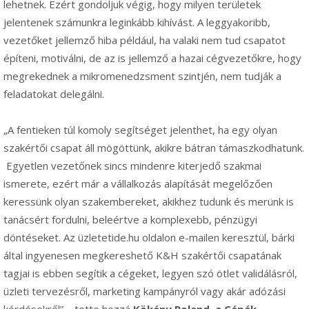
lehetnek. Ezért gondoljuk végig, hogy milyen területek
jelentenek számunkra leginkább kihívást. A leggyakoribb,
vezetőket jellemző hiba például, ha valaki nem tud csapatot
építeni, motiválni, de az is jellemző a hazai cégvezetőkre, hogy
megrekednek a mikromenedzsment szintjén, nem tudják a
feladatokat delegálni.
„A fentieken túl komoly segítséget jelenthet, ha egy olyan
szakértői csapat áll mögöttünk, akikre bátran támaszkodhatunk.
Egyetlen vezetőnek sincs mindenre kiterjedő szakmai
ismerete, ezért már a vállalkozás alapítását megelőzően
keressünk olyan szakembereket, akikhez tudunk és merünk is
tanácsért fordulni, beleértve a komplexebb, pénzügyi
döntéseket. Az üzletetide.hu oldalon e-mailen keresztül, bárki
által ingyenesen megkereshető K&H szakértői csapatának
tagjai is ebben segítik a cégeket, legyen szó ötlet validálásról,
üzleti tervezésről, marketing kampányról vagy akár adózási