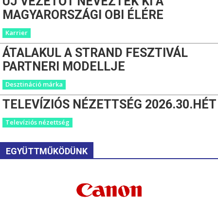
ÚJ VEZETŐT NEVEZTEK KI A
MAGYARORSZÁGI OBI ÉLÉRE
Karrier
ÁTALAKUL A STRAND FESZTIVÁL
PARTNERI MODELLJE
Desztináció márka
TELEVÍZIÓS NÉZETTSÉG 2026.30.HÉT
Televíziós nézettség
EGYÜTTMŰKÖDÜNK