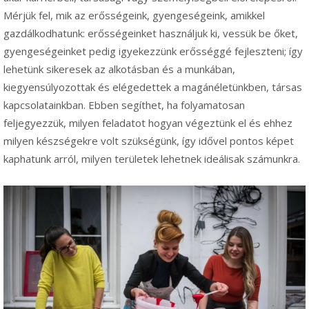
Mérjük fel, mik az erősségeink, gyengeségeink, amikkel
gazdálkodhatunk: erősségeinket használjuk ki, vessük be őket,
gyengeségeinket pedig igyekezzünk erősséggé fejleszteni; így
lehetünk sikeresek az alkotásban és a munkában,
kiegyensúlyozottak és elégedettek a magánéletünkben, társas
kapcsolatainkban. Ebben segíthet, ha folyamatosan
feljegyezzük, milyen feladatot hogyan végeztünk el és ehhez
milyen készségekre volt szükségünk, így idővel pontos képet
kaphatunk arról, milyen területek lehetnek ideálisak számunkra.