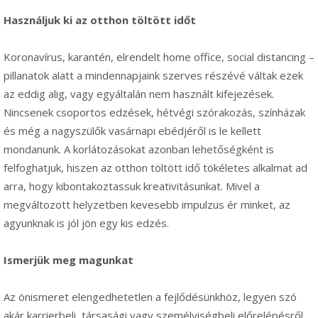
Használjuk ki az otthon töltött időt
Koronavírus, karantén, elrendelt home office, social distancing –
pillanatok alatt a mindennapjaink szerves részévé váltak ezek
az eddig alig, vagy egyáltalán nem használt kifejezések.
Nincsenek csoportos edzések, hétvégi szórakozás, színházak
és még a nagyszülők vasárnapi ebédjéről is le kellett
mondanunk. A korlátozásokat azonban lehetőségként is
felfoghatjuk, hiszen az otthon töltött idő tökéletes alkalmat ad
arra, hogy kibontakoztassuk kreativitásunkat. Mivel a
megváltozott helyzetben kevesebb impulzus ér minket, az
agyunknak is jól jön egy kis edzés.
Ismerjük meg magunkat
Az önismeret elengedhetetlen a fejlődésünkhöz, legyen szó
akár karrierbeli, társasági vagy személyiségbeli előrelépésről.