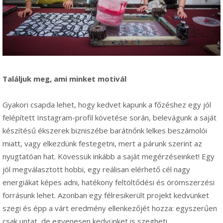
Találjuk meg, ami minket motivál
Gyakori csapda lehet, hogy kedvet kapunk a főzéshez egy jól
felépített Instagram-profil követése során, belevágunk a saját
készítésű ékszerek bizniszébe barátnőnk lelkes beszámolói
miatt, vagy elkezdünk festegetni, mert a párunk szerint az
nyugtatóan hat. Kövessük inkább a saját megérzéseinket! Egy
jól megválasztott hobbi, egy reálisan elérhető cél nagy
energiákat képes adni, hatékony feltöltődési és örömszerzési
forrásunk lehet. Azonban egy félresikerült projekt kedvünket
szegi és épp a várt eredmény ellenkezőjét hozza: egyszerűen
csak untat, de egyenesen kedvünket is szegheti,