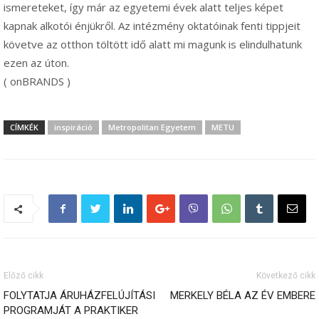
ismereteket, így már az egyetemi évek alatt teljes képet
kapnak alkotói énjükről. Az intézmény oktatóinak fenti tippjeit
követve az otthon töltött idő alatt mi magunk is elindulhatunk
ezen az úton.
( onBRANDS )
CÍMKÉK
inspiráció
Metropolitan Egyetem
METU
Előző cikk
Következő cikk
FOLYTATJA ÁRUHÁZFELÚJÍTÁSI
MERKELY BÉLA AZ ÉV EMBERE
PROGRAMJÁT A PRAKTIKER