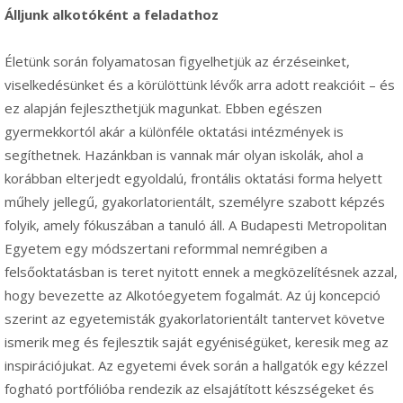
Álljunk alkotóként a feladathoz
Életünk során folyamatosan figyelhetjük az érzéseinket,
viselkedésünket és a körülöttünk lévők arra adott reakcióit – és
ez alapján fejleszthetjük magunkat. Ebben egészen
gyermekkortól akár a különféle oktatási intézmények is
segíthetnek. Hazánkban is vannak már olyan iskolák, ahol a
korábban elterjedt egyoldalú, frontális oktatási forma helyett
műhely jellegű, gyakorlatorientált, személyre szabott képzés
folyik, amely fókuszában a tanuló áll. A Budapesti Metropolitan
Egyetem egy módszertani reformmal nemrégiben a
felsőoktatásban is teret nyitott ennek a megközelítésnek azzal,
hogy bevezette az Alkotóegyetem fogalmát. Az új koncepció
szerint az egyetemisták gyakorlatorientált tantervet követve
ismerik meg és fejlesztik saját egyéniségüket, keresik meg az
inspirációjukat. Az egyetemi évek során a hallgatók egy kézzel
fogható portfólióba rendezik az elsajátított készségeket és