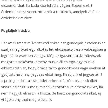
elszomoríthat, ha kudarcba fullad a végén. Éppen ezért
érdemes sorra venni, mik azok a területek, amelyek valóban
érdekelnek minket.
Foglaljuk írásba
Bár az elismert művészekről sokan azt gondolják, hirtelen ihlet
szállja meg őket egy alkotás létrehozásakor, ez a valóságban a
legritkább esetben van így. Még az igazán intuitív művészek
mögött is sokévnyi kemény munka áll és egy-egy munka
elkészültét van, hogy órákig tartó gondolkodás vagy éveken át
gyűjtött halomnyi jegyzet előzi meg. Kezdjünk el jegyzetelni!
Írjuk le gondolatainkat, ötleteinket, időnként olvassuk őket
vissza és nézzük meg, miben változott a véleményünk. Az, ha
nem hagyjuk elveszni a kósza, de hasznos gondolatainkat, új
világokat nyithat meg előttünk.