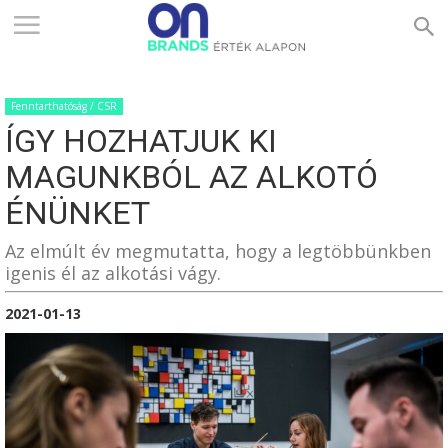
ONBRANDS
Fenntarthatóság / CSR
–
ÍGY HOZHATJUK KI
MAGUNKBÓL AZ ALKOTÓ
ÉRTÉK
ÉNÜNKET
Az elmúlt év megmutatta, hogy a legtöbbünkben
igenis él az alkotási vágy.
ALAPON
2021-01-13