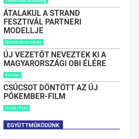
Televíziós nézettség
ÁTALAKUL A STRAND
FESZTIVÁL PARTNERI
MODELLJE
Desztináció márka
ÚJ VEZETŐT NEVEZTEK KI A
MAGYARORSZÁGI OBI ÉLÉRE
Karrier
CSÚCSOT DÖNTÖTT AZ ÚJ
PÓKEMBER-FILM
Üzlet / Piac
EGYÜTTMŰKÖDÜNK