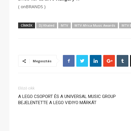
( onBRANDS )
CÍMKÉK
DJ Khaled
MTV
MTV Africa Music Awards
MTV 
Megosztás
Előző cikk
A LEGO CSOPORT ÉS A UNIVERSAL MUSIC GROUP
BEJELENTETTE A LEGO VIDIYO MÁRKÁT