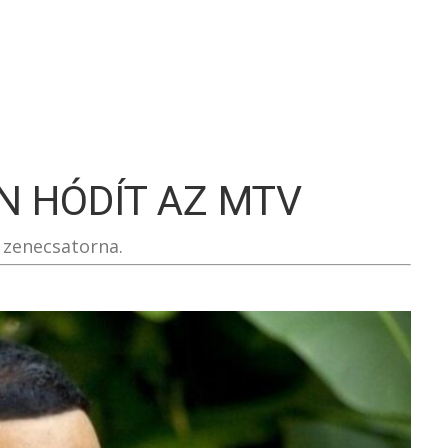
S
N HÓDÍT AZ MTV
a zenecsatorna.