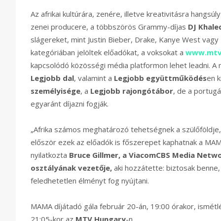
Az afrikai kultúrára, zenére, illetve kreativitásra hang
zenei producere, a többszörös Grammy-díjas
DJ Khale
slágereket, mint Justin Bieber, Drake, Kanye West vagy
kategóriában jelöltek előadókat, a voksokat a
www.mt
kapcsolódó közösségi média platformon lehet leadni. 
Legjobb dal
, valamint a
Legjobb együttműködés
en k
személyisége
, a
Legjobb rajongótábor
, de a portugál
egyaránt díjazni fogják.
„Afrika számos meghatározó tehetségnek a szülőföldje
először ezek az előadók is főszerepet kaphatnak a MAMA
nyilatkozta
Bruce Gillmer, a ViacomCBS Media Netwo
osztályának vezetője,
aki hozzátette: biztosak benne
feledhetetlen élményt fog nyújtani.
MAMA díjátadó gála február 20-án, 19:00 órakor, ismétl
21:05-kor az
MTV Hungary
-n.