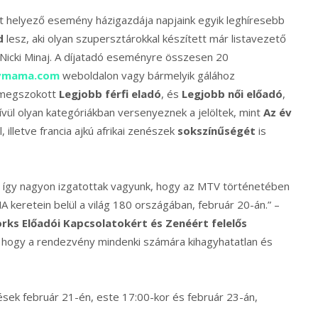
súlyt helyező esemény házigazdája napjaink egyik leghíresebb
d
lesz, aki olyan szupersztárokkal készített már listavezető
 Nicki Minaj. A díjatadó eseményre összesen 20
vmama.com
weboldalon vagy bármelyik gálához
A megszokott
Legjobb férfi eladó
, és
Legjobb női előadó
,
ívül olyan kategóriákban versenyeznek a jelöltek, mint
Az év
, illetve francia ajkú afrikai zenészek
sokszínűségét
is
, így nagyon izgatottak vagyunk, hogy az MTV történetében
 keretein belül a világ 180 országában, február 20-án.” –
rks Előadói Kapcsolatokért és Zenéért felelős
, hogy a rendezvény mindenki számára kihagyhatatlan és
ések február 21-én, este 17:00-kor és február 23-án,