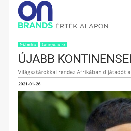
ONBRAND
–
Médiamárka
Személyes márka
ÚJABB KONTINENSE
ÉRTÉK
Világsztárokkal rendez Afrikában díjátadót 
ALAPON
2021-01-26