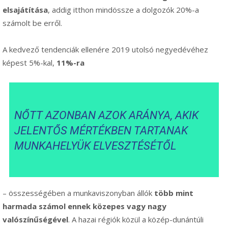
elsajátítása
, addig itthon mindössze a dolgozók 20%-a
számolt be erről.
A kedvező tendenciák ellenére 2019 utolsó negyedévéhez
képest 5%-kal,
11%-ra
NŐTT AZONBAN AZOK ARÁNYA, AKIK
JELENTŐS MÉRTÉKBEN TARTANAK
MUNKAHELYÜK ELVESZTÉSÉTŐL
– összességében a munkaviszonyban állók
több mint
harmada számol ennek közepes vagy nagy
valószínűségével
. A hazai régiók közül a közép-dunántúli