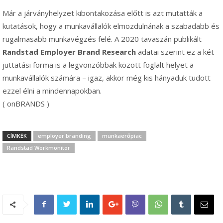
Már a járványhelyzet kibontakozása előtt is azt mutatták a
kutatások, hogy a munkavállalók elmozdulnának a szabadabb és
rugalmasabb munkavégzés felé. A 2020 tavaszán publikált
Randstad Employer Brand Research
adatai szerint ez a két
juttatási forma is a legvonzóbbak között foglalt helyet a
munkavállalók számára – igaz, akkor még kis hányaduk tudott
ezzel élni a mindennapokban.
( onBRANDS )
CÍMKÉK
employer branding
munkaerőpiac
Randstad Workmonitor