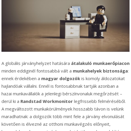
A globális járványhelyzet hatására
átalakuló munkaerőpiacon
minden eddiginél fontosabbá vált a
munkahelyek biztonsága
:
ennek érdekében a
magyar dolgozók
is komoly áldozatokat
hajlandóak vállalni. Ennél is fontosabbnak tartják azonban a
hazai munkavállalók a jelenlegi bérszínvonaluk megőrzését –
derül ki a
Randstad Workmonitor
legfrissebb felméréséből.
A megváltozott munkakörülmények hosszabb távon is velünk
maradhatnak: a dolgozók több mint fele a járvány elvonulását
követően is élvezné az otthoni munkavégzés előnyeit,