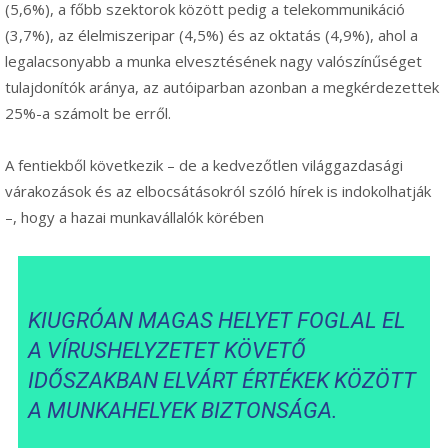
(5,6%), a főbb szektorok között pedig a telekommunikáció
(3,7%), az élelmiszeripar (4,5%) és az oktatás (4,9%), ahol a
legalacsonyabb a munka elvesztésének nagy valószínűséget
tulajdonítók aránya, az autóiparban azonban a megkérdezettek
25%-a számolt be erről.
A fentiekből következik – de a kedvezőtlen világgazdasági
várakozások és az elbocsátásokról szóló hírek is indokolhatják
–, hogy a hazai munkavállalók körében
KIUGRÓAN MAGAS HELYET FOGLAL EL
A VÍRUSHELYZETET KÖVETŐ
IDŐSZAKBAN ELVÁRT ÉRTÉKEK KÖZÖTT
A MUNKAHELYEK BIZTONSÁGA.