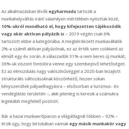
Az alkalmazásban lévők
egyharmada
tartozik a
munkahelyváltás iránt valamilyen mértékben nyitottak közé,
10%-ukról mondható el, hogy kifejezetten tájékozódik
vagy akár aktívan pályázik is
– 2019 végén csak 6%
tartozott ebbe a kategóriába. A megkérdezett munkavállalók
2%-a számít aktívan pályázónak, ez az érték sem csökkent az
elmúlt egy év során. A válaszadók 31%-a nem keres új munkát,
36%-uk viszont fontolóra venne egy szembejövő lehetőséget.
Ez az elmozdulás nagy valószínűséggel a 2020-ban lezajlott
strukturális változásoknak köszönhető, hiszen sokan
kényszerültek pályaelhagyásra – elsősorban a turizmus- és
vendéglátás területén –, akik jelenleg is keresik a számukra
leginkább megfelelő pozíciót.
Bár a hazai munkaerőpiacon a világátlagnál többen – 92% –
érzik úgy, hogy birtokában vannak
egy másik munkakör vagy