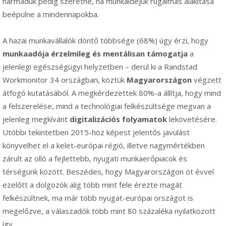
harmaduk pedig szeretné, ha munkaidejük rugalmas alakítása
beépülne a mindennapokba.
A hazai munkavállalók döntő többsége (68%) úgy érzi, hogy
munkaadója érzelmileg és mentálisan támogatja
a
jelenlegi egészségügyi helyzetben – derül ki a Randstad
Workmonitor 34 országban, köztük
Magyarországon
végzett
átfogó kutatásából. A megkérdezettek 80%-a állítja, hogy mind
a felszerelése, mind a technológiai felkészültsége megvan a
jelenleg megkívánt
digitalizációs folyamatok
lekövetésére.
Utóbbi tekintetben 2015-höz képest jelentős javulást
könyvelhet el a kelet-európai régió, illetve nagymértékben
zárult az olló a fejlettebb, nyugati munkaerőpiacok és
térségünk között. Beszédes, hogy Magyarországon öt évvel
ezelőtt a dolgozók alig több mint fele érezte magát
felkészültnek, ma már több nyugat-európai országot is
megelőzve, a válaszadók több mint 80 százaléka nyilatkozott
így.