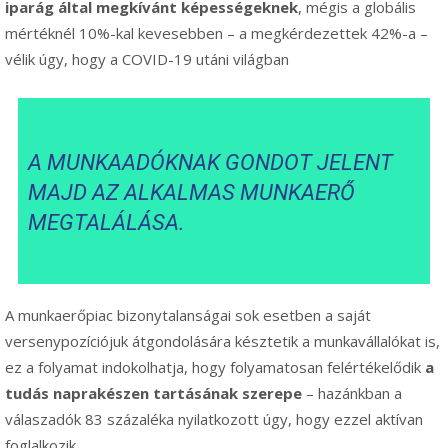
iparág által
megkívánt képességeknek
, mégis a globális
mértéknél 10%-kal kevesebben – a megkérdezettek 42%-a –
vélik úgy, hogy a COVID-19 utáni világban
A MUNKAADÓKNAK GONDOT JELENT
MAJD AZ ALKALMAS MUNKAERŐ
MEGTALÁLÁSA.
A munkaerőpiac bizonytalanságai sok esetben a saját
versenypozíciójuk átgondolására késztetik a munkavállalókat is,
ez a folyamat indokolhatja, hogy folyamatosan felértékelődik
a
tudás naprakészen tartásának szerepe
– hazánkban a
válaszadók 83 százaléka nyilatkozott úgy, hogy ezzel aktívan
foglalkozik.