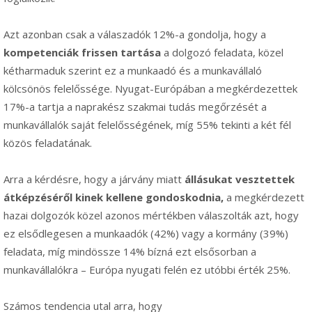
Azt azonban csak a válaszadók 12%-a gondolja, hogy a
kompetenciák frissen tartása
a dolgozó feladata, közel
kétharmaduk szerint ez a munkaadó és a munkavállaló
kölcsönös felelőssége. Nyugat-Európában a megkérdezettek
17%-a tartja a naprakész szakmai tudás megőrzését a
munkavállalók saját felelősségének, míg 55% tekinti a két fél
közös feladatának.
Arra a kérdésre, hogy a járvány miatt
állásukat vesztettek
átképzéséről kinek kellene gondoskodnia,
a megkérdezett
hazai dolgozók közel azonos mértékben válaszolták azt, hogy
ez elsődlegesen a munkaadók (42%) vagy a kormány (39%)
feladata, míg mindössze 14% bízná ezt elsősorban a
munkavállalókra – Európa nyugati felén ez utóbbi érték 25%.
Számos tendencia utal arra, hogy