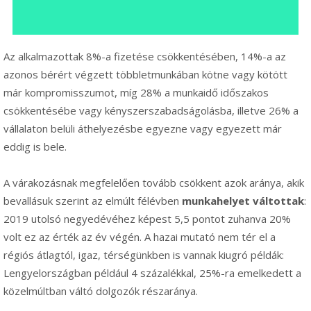
Az alkalmazottak 8%-a fizetése csökkentésében, 14%-a az
azonos bérért végzett többletmunkában kötne vagy kötött
már kompromisszumot, míg 28% a munkaidő időszakos
csökkentésébe vagy kényszerszabadságolásba, illetve 26% a
vállalaton belüli áthelyezésbe egyezne vagy egyezett már
eddig is bele.
A várakozásnak megfelelően tovább csökkent azok aránya, akik
bevallásuk szerint az elmúlt félévben
munkahelyet váltottak
:
2019 utolsó negyedévéhez képest 5,5 pontot zuhanva 20%
volt ez az érték az év végén. A hazai mutató nem tér el a
régiós átlagtól, igaz, térségünkben is vannak kiugró példák:
Lengyelországban például 4 százalékkal, 25%-ra emelkedett a
közelmúltban váltó dolgozók részaránya.