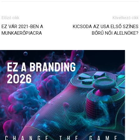
Előző cikk
Következő cikk
EZ VÁR 2021-BEN A
KICSODA AZ USA ELSŐ SZÍNES
MUNKAERŐPIACRA
BŐRŰ NŐI ALELNÖKE?