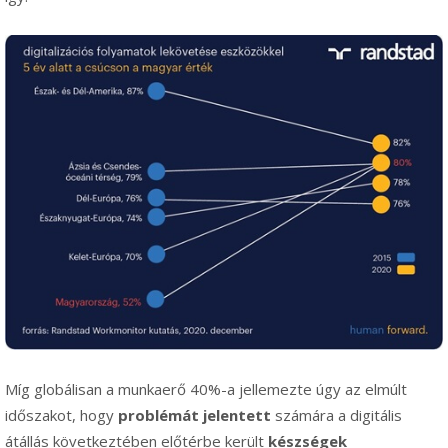
Míg globálisan a munkaerő 40%-a jellemezte úgy az elmúlt
időszakot, hogy
problémát jelentett
számára a digitális
átállás következtében előtérbe került
készségek