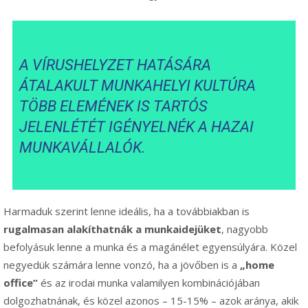
A VÍRUSHELYZET HATÁSÁRA
ÁTALAKULT MUNKAHELYI KULTÚRA
TÖBB ELEMÉNEK IS TARTÓS
JELENLÉTÉT IGÉNYELNÉK A HAZAI
MUNKAVÁLLALÓK.
Harmaduk szerint lenne ideális, ha a továbbiakban is
rugalmasan alakíthatnák a munkaidejüket
, nagyobb
befolyásuk lenne a munka és a magánélet egyensúlyára. Közel
negyedük számára lenne vonzó, ha a jövőben is a
„home
office”
és az irodai munka valamilyen kombinációjában
dolgozhatnának, és közel azonos – 15-15% – azok aránya, akik