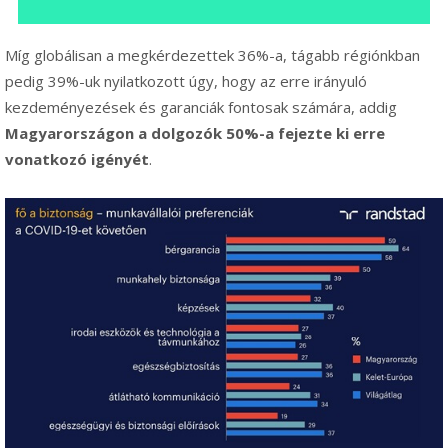
Míg globálisan a megkérdezettek 36%-a, tágabb régiónkban
pedig 39%-uk nyilatkozott úgy, hogy az erre irányuló
kezdeményezések és garanciák fontosak számára, addig
Magyarországon a dolgozók 50%-a fejezte ki erre
vonatkozó igényét
.