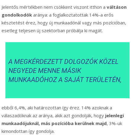
Jelentős mértékben nem csökkent viszont itthon a
váltáson
gondolkodók
aránya: a foglalkoztatottak 14%-a erős
késztetést érez, hogy új munkaadónál vagy más pozícióban,
esetleg teljesen új szektorban próbálja ki magát.
A MEGKÉRDEZETT DOLGOZÓK KÖZEL
NEGYEDE MENNE MÁSIK
MUNKAADÓHOZ A SAJÁT TERÜLETÉN,
ebből 6,4%, aki határozottan így érez. 14% azoknak a
válaszadóknak az aránya, akik azt gondolják, hogy
jelenlegi
munkaadójuknál, más pozícióba kerülnek majd
, 3%-uk
kimondottan így gondolja.