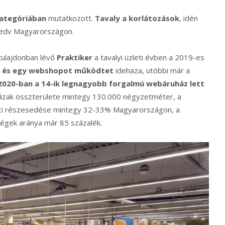
kategóriában
mutatkozott.
Tavaly a korlátozások
, idén
i kedv Magyarországon.
 tulajdonban lévő
Praktiker
a tavalyi üzleti évben a 2019-es
t és egy webshopot működtet
idehaza, utóbbi már a
2020-ban a 14-ik legnagyobb forgalmú webáruház lett
házak összterülete mintegy 130.000 négyzetméter, a
piaci részesedése mintegy 32-33% Magyarországon, a
cégek aránya már 85 százalék.