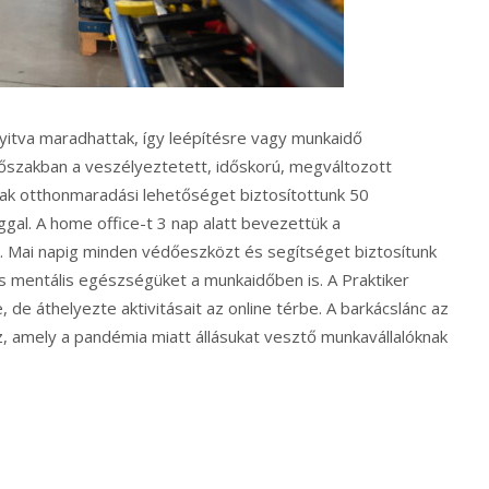
nyitva maradhattak, így leépítésre vagy munkaidő
időszakban a veszélyeztetett, időskorú, megváltozott
ak otthonmaradási lehetőséget biztosítottunk 50
ggal. A home office-t 3 nap alatt bevezettük a
lt. Mai napig minden védőeszközt és segítséget biztosítunk
s mentális egészségüket a munkaidőben is. A Praktiker
, de áthelyezte aktivitásait az online térbe. A barkácslánc az
, amely a pandémia miatt állásukat vesztő munkavállalóknak