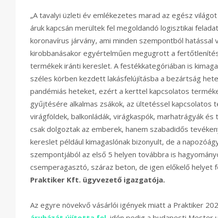
„A tavalyi üzleti év emlékezetes marad az egész világot 
áruk kapcsán merültek fel megoldandó logisztikai felada
koronavírus járvány, ami minden szempontból hatással v
kirobbanásakor egyértelműen megugrott a fertőtlenítéss
termékek iránti kereslet. A festékkategóriában is kimag
széles körben kezdett lakásfelújításba a bezártság hetei
pandémiás heteket, ezért a kerttel kapcsolatos termékek
gyűjtésére alkalmas zsákok, az ültetéssel kapcsolatos t
virágföldek, balkonládák, virágkaspók, marhatrágyák és 
csak dolgoztak az emberek, hanem szabadidős tevékenysé
kereslet például kimagaslónak bizonyult, de a napozóág
szempontjából az első 5 helyen továbbra is hagyományo
csemperagasztó, száraz beton, de igen előkelő helyet fog
Praktiker Kft. ügyvezető igazgatója.
Az egyre növekvő vásárlói igények miatt a Praktiker 2020
áruházát újította fel
, idén pedig a budapesti Mester 