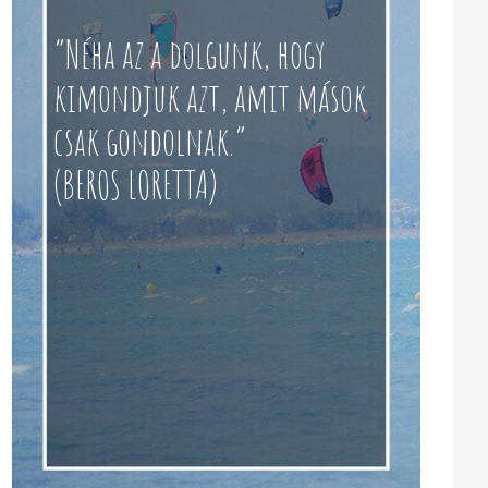
“Néha az a dolgunk, hogy
kimondjuk azt, amit mások
csak gondolnak.”
(BEROS LORETTA)