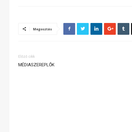
Megosztás
Előző cikk
MÉDIASZEREPLŐK