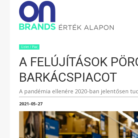
ONBRAND
–
Üzlet / Piac
A FELÚJÍTÁSOK PÖR
ÉRTÉK
BARKÁCSPIACOT
ALAPON
A pandémia ellenére 2020-ban jelentősen tud
2021-05-27