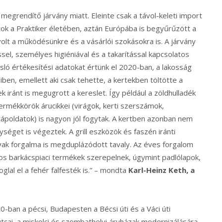
megrendítő járvány miatt. Eleinte csak a távol-keleti import
tok a Praktiker életében, aztán Európába is begyűrűzött a
olt a működésünkre és a vásárlói szokásokra is. A járvány
el, személyes higiéniával és a takarítással kapcsolatos
asló értékesítési adatokat értünk el 2020-ban, a lakosság
ben, emellett aki csak tehette, a kertekben töltötte a
 iránt is megugrott a kereslet. Így például a zöldhulladék
ermékkörök árucikkei (virágok, kerti szerszámok,
tápoldatok) is nagyon jól fogytak. A kertben azonban nem
get is végeztek. A grill eszközök és faszén iránti
yak forgalma is megduplázódott tavaly. Az éves forgalom
s barkácspiaci termékek szerepelnek, úgymint padlólapok,
lal el a fehér falfesték is.” – mondta
Karl-Heinz Keth, a
-ban a pécsi, Budapesten a Bécsi úti és a Váci úti
utcai, a miskolci és szombathelyi áruházak modernizálására