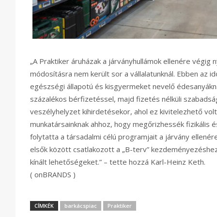
„A Praktiker áruházak a járványhullámok ellenére végig 
módosításra nem került sor a vállalatunknál. Ebben az 
egészségi állapotú és kisgyermeket nevelő édesanyákn
százalékos bérfizetéssel, majd fizetés nélküli szabadsá
veszélyhelyzet kihirdetésekor, ahol ez kivitelezhető vo
munkatársainknak ahhoz, hogy megőrizhessék fizikális é
folytatta a társadalmi célú programjait a járvány ellenére
elsők között csatlakozott a „B-terv” kezdeményezéshez
kínált lehetőségeket.” – tette hozzá Karl-Heinz Keth.
( onBRANDS )
CÍMKÉK
barkácspiac
Praktiker