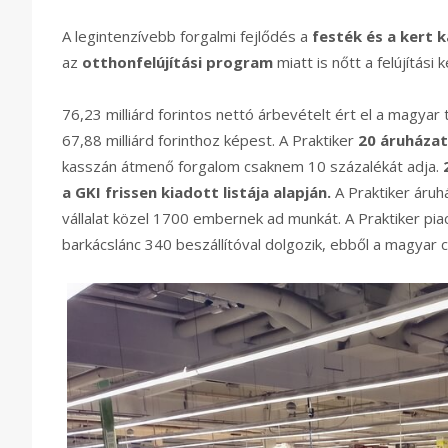
A legintenzívebb forgalmi fejlődés a
festék és a kert 
az
otthonfelújítási program
miatt is nőtt a felújítás
76,23 milliárd forintos nettó árbevételt ért el a magyar
67,88 milliárd forinthoz képest. A Praktiker
20 áruháza
kasszán átmenő forgalom csaknem 10 százalékát adja.
a GKI frissen kiadott listája alapján.
A Praktiker áru
vállalat közel 1700 embernek ad munkát. A Praktiker 
barkácslánc 340 beszállítóval dolgozik, ebből a magyar 