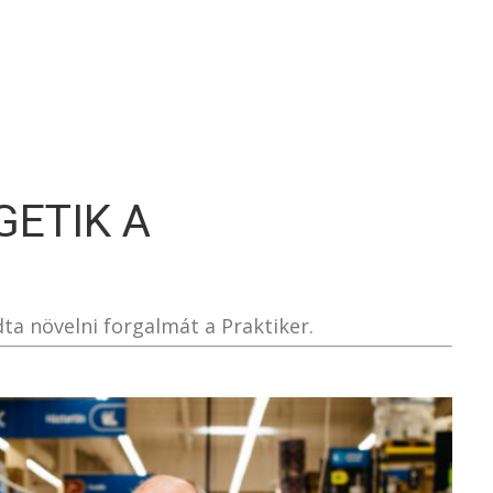
S
GETIK A
ta növelni forgalmát a Praktiker.