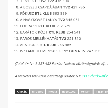
TÉNYEK PLUSZ
TV2
436 304
A BOSSZÚ CSAPDÁJÁBAN
TV2
421 786
FÓKUSZ
RTL KLUB
393 899
A NAGYKÖVET LÁNYA
TV2
345 051
COBRA 11
RTL KLUB
292 875
BARÁTOK KÖZT
RTL KLUB
254 541
PÁROS MELLÉKHATÁS
TV2
251 810
APATIGRIS
RTL KLUB
248 465
ISZTAMBULI MENYASSZONY
DUNA TV
247 258
(Total 4+ N= 8 887 482 Forrás: Nielsen Közönségmérés Kft. 
A részletes televíziós nézettségi adatok ITT:
TELEVÍZIÓS-NÉZ
CÍMKÉK
hirdetés
média
nézettség
reklám
TELEVÍZ