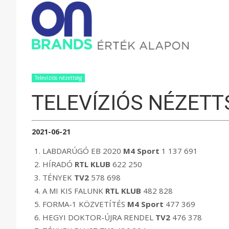
ONBRAND
–
Televíziós nézettség
TELEVÍZIÓS NÉZETT
ÉRTÉK
2021-06-21
ALAPON
LABDARÚGÓ EB 2020
M4 Sport
1 137 691
HÍRADÓ
RTL KLUB
622 250
TÉNYEK
TV2
578 698
A MI KIS FALUNK
RTL KLUB
482 828
FORMA-1 KÖZVETÍTÉS
M4 Sport
477 369
HEGYI DOKTOR-ÚJRA RENDEL
TV2
476 378