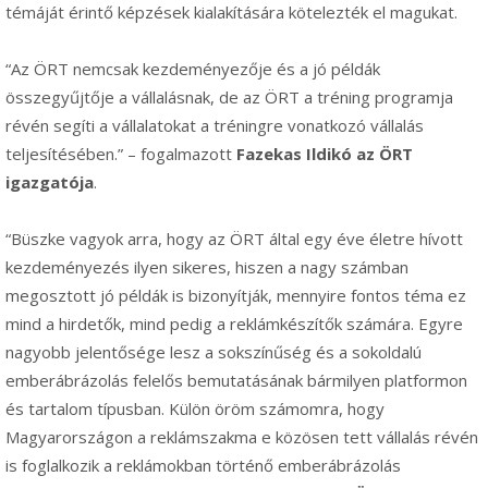
témáját érintő képzések kialakítására kötelezték el magukat.
“Az ÖRT nemcsak kezdeményezője és a jó példák
összegyűjtője a vállalásnak, de az ÖRT a tréning programja
révén segíti a vállalatokat a tréningre vonatkozó vállalás
teljesítésében.” – fogalmazott
Fazekas Ildikó az ÖRT
igazgatója
.
“Büszke vagyok arra, hogy az ÖRT által egy éve életre hívott
kezdeményezés ilyen sikeres, hiszen a nagy számban
megosztott jó példák is bizonyítják, mennyire fontos téma ez
mind a hirdetők, mind pedig a reklámkészítők számára. Egyre
nagyobb jelentősége lesz a sokszínűség és a sokoldalú
emberábrázolás felelős bemutatásának bármilyen platformon
és tartalom típusban. Külön öröm számomra, hogy
Magyarországon a reklámszakma e közösen tett vállalás révén
is foglalkozik a reklámokban történő emberábrázolás