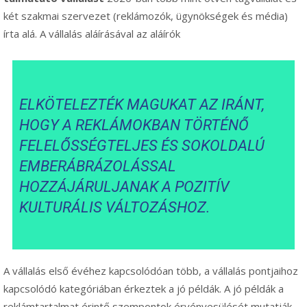
két szakmai szervezet (reklámozók, ügynökségek és média)
írta alá. A vállalás aláírásával az aláírók
ELKÖTELEZTÉK MAGUKAT AZ IRÁNT,
HOGY A REKLÁMOKBAN TÖRTÉNŐ
FELELŐSSÉGTELJES ÉS SOKOLDALÚ
EMBERÁBRÁZOLÁSSAL
HOZZÁJÁRULJANAK A POZITÍV
KULTURÁLIS VÁLTOZÁSHOZ.
A vállalás első évéhez kapcsolódóan több, a vállalás pontjaihoz
kapcsolódó kategóriában érkeztek a jó példák. A jó példák a
reklámtartalmat érintő szempontok érvényesülését mutatják