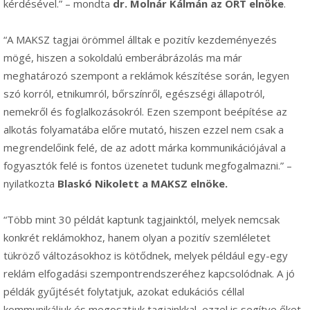
kérdésével.” – mondta
dr. Molnár Kálmán az ÖRT elnöke
.
“A MAKSZ tagjai örömmel álltak e pozitív kezdeményezés
mögé, hiszen a sokoldalú emberábrázolás ma már
meghatározó szempont a reklámok készítése során, legyen
szó korról, etnikumról, bőrszínről, egészségi állapotról,
nemekről és foglalkozásokról. Ezen szempont beépítése az
alkotás folyamatába előre mutató, hiszen ezzel nem csak a
megrendelőink felé, de az adott márka kommunikációjával a
fogyasztók felé is fontos üzenetet tudunk megfogalmazni.” –
nyilatkozta
Blaskó Nikolett a MAKSZ elnöke.
“Több mint 30 példát kaptunk tagjainktól, melyek nemcsak
konkrét reklámokhoz, hanem olyan a pozitív szemléletet
tükröző változásokhoz is kötődnek, melyek például egy-egy
reklám elfogadási szempontrendszeréhez kapcsolódnak. A jó
példák gyűjtését folytatjuk, azokat edukációs céllal
kommunikáljuk és megosztjuk tagjainkkal, ezzel is segítve őket