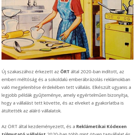
Új szakaszához érkezett az
ÖRT
által 2020-ban indított, az
emberi méltóság és a sokoldalú emberábrázolás reklámokban
való megjelenítése érdekében tett vállalás. Elkészült ugyanis a
legjobb példák gyűjteménye, amely egyértelműen bizonyítja,
hogy a vállalást tett követte, és az elveket a gyakorlatba is
átültették az aláíró vállalatok.
Az ÖRT által kezdeményezett, és a
Reklámetikai Kódexen
túlmutató vállalást
2020-ban több mint ötven tagvállalat és