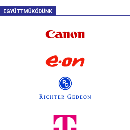
EGYÜTTMŰKÖDÜNK