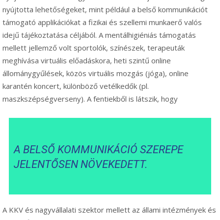
nyújtotta lehetőségeket, mint például a belső kommunikációt
támogató applikációkat a fizikai és szellemi munkaerő valós
idejű tájékoztatása céljából. A mentálhigiéniás támogatás
mellett jellemző volt sportolók, színészek, terapeuták
meghívása virtuális előadáskora, heti szintű online
állománygyűlések, közös virtuális mozgás (jóga), online
karantén koncert, különböző vetélkedők (pl.
maszkszépségverseny). A fentiekből is látszik, hogy
A BELSŐ KOMMUNIKÁCIÓ SZEREPE
JELENTŐSEN NÖVEKEDETT.
A KKV és nagyvállalati szektor mellett az állami intézmények és