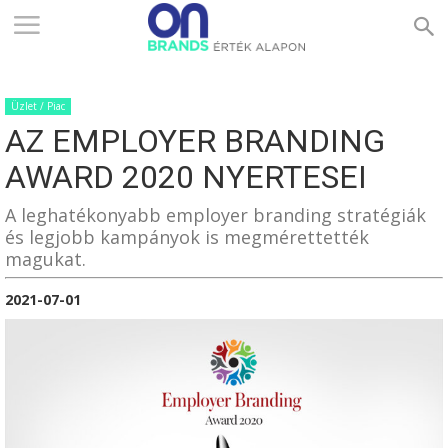
ONBRANDS
Üzlet / Piac
–
AZ EMPLOYER BRANDING
AWARD 2020 NYERTESEI
ÉRTÉK
A leghatékonyabb employer branding stratégiák
és legjobb kampányok is megmérettették
magukat.
ALAPON
2021-07-01