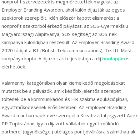
nonprofit szervezetek is megmérettették magukat az
Employer Branding Awardon, ahol külön díjazták az egyes
szektorok szereplőit. Idén először kapott elismerést a
nonprofit szektorból érkező pályázat, az SOS-Gyermekfalu
Magyarországi Alapítványa, SOS segítség az SOS-nek
kampánya különdíjban részesült. Az Employer Branding Award
2020 fődíjat a BT (British Telecommunications), Te. Itt. Most.
kampánya kapta. A díjazottak teljes listája a díj
honlapján
is
elérhetőek.
Valamennyi kategóriában olyan kiemelkedő megoldásokat
mutattak be a pályázók, amik később jelentős szerepet
töltenek be a kommunikációs és HR szakma edukációjában,
együttműködésének erősítésében. Az Employer Branding
Award már harmadik éve szerepel a Kreatív által jegyzett Apex
PR Toplistában, így a díjazott vállalatok együttműködő
partnerei (ügynökségei) utólagos pontjóváírásra számíthatnak.