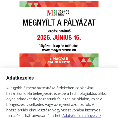
Adatkezelés
A legjobb élmény biztosítása érdekében cookie-kat
Kapcsolat
Impresszum
Médiaajánlat
Jogi tudnivalók
használunk. Ha beleegyezik ezekbe a technológiákba, akkor
Adatkezelési tájékoztató
olyan adatokat dolgozhatunk fel ezen az oldalon, mint a
böngészési viselkedés vagy az egyedi azonosítók. A
Copyright © 2025. Minden jog fenntartva. onBRANDS
hozzájárulás elmulasztása vagy visszavonása bizonyos
funkciókat hátrányosan érinthet.
Adatvédelmi irányelvek