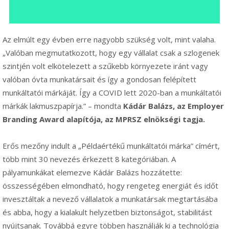
Az elmúlt egy évben erre nagyobb szükség volt, mint valaha.
„Valóban megmutatkozott, hogy egy vállalat csak a szlogenek
szintjén volt elkötelezett a szűkebb környezete iránt vagy
valóban óvta munkatársait és így a gondosan felépített
munkáltatói márkáját. Így a COVID lett 2020-ban a munkáltatói
márkák lakmuszpapírja.” – mondta
Kádár Balázs, az Employer
Branding Award alapítója, az MPRSZ elnökségi tagja.
Erős mezőny indult a „Példaértékű munkáltatói márka” címért,
több mint 30 nevezés érkezett 8 kategóriában. A
pályamunkákat elemezve Kádár Balázs hozzátette:
összességében elmondható, hogy rengeteg energiát és időt
invesztáltak a nevező vállalatok a munkatársak megtartásába
és abba, hogy a kialakult helyzetben biztonságot, stabilitást
nyújtsanak. Továbbá egyre többen használják ki a technológia