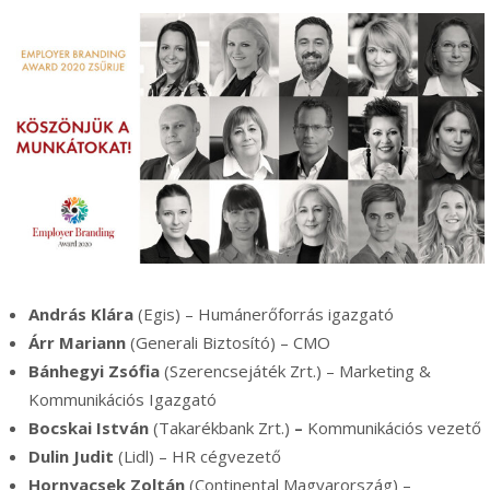
András Klára
(Egis) – Humánerőforrás igazgató
Árr Mariann
(Generali Biztosító) – CMO
Bánhegyi Zsófia
(Szerencsejáték Zrt.) – Marketing &
Kommunikációs Igazgató
Bocskai István
(Takarékbank Zrt.)
–
Kommunikációs vezető
Dulin Judit
(Lidl) – HR cégvezető
Hornyacsek Zoltán
(Continental Magyarország) –