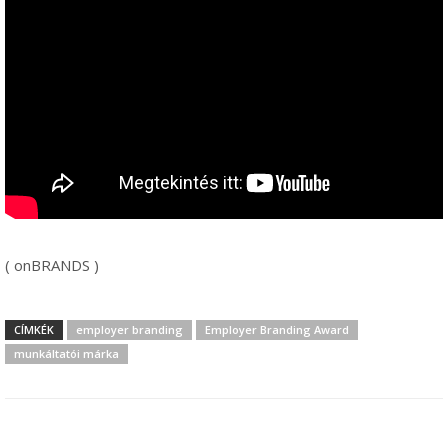
( onBRANDS )
CÍMKÉK
employer branding
Employer Branding Award
munkáltatói márka