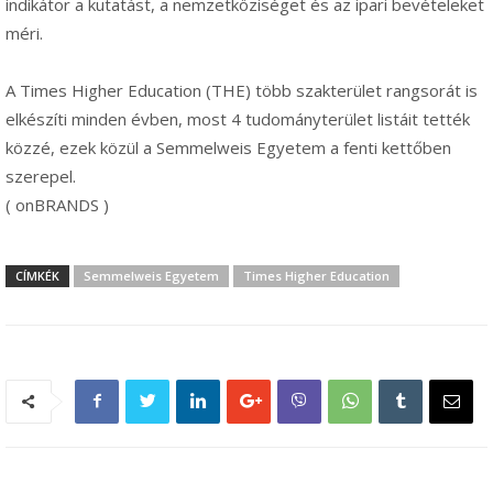
indikátor a kutatást, a nemzetköziséget és az ipari bevételeket
méri.
A Times Higher Education (THE) több szakterület rangsorát is
elkészíti minden évben, most 4 tudományterület listáit tették
közzé, ezek közül a Semmelweis Egyetem a fenti kettőben
szerepel.
( onBRANDS )
CÍMKÉK
Semmelweis Egyetem
Times Higher Education