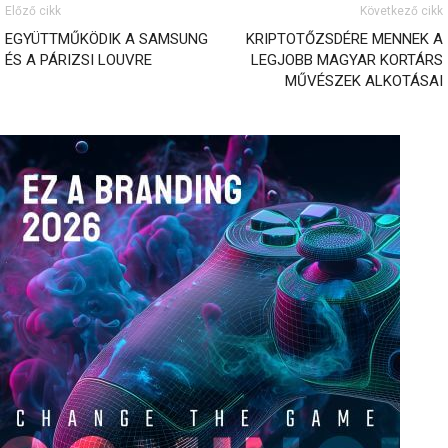
Előző cikk
Következő cikk
EGYÜTTMŰKÖDIK A SAMSUNG
KRIPTOTŐZSDÉRE MENNEK A
ÉS A PÁRIZSI LOUVRE
LEGJOBB MAGYAR KORTÁRS
MŰVÉSZEK ALKOTÁSAI