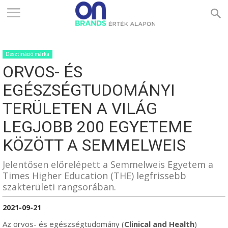
ONBRANDS
Desztináció márka
–
ORVOS- ÉS
EGÉSZSÉGTUDOMÁNYI
ÉRTÉK
TERÜLETEN A VILÁG
LEGJOBB 200 EGYETEME
KÖZÖTT A SEMMELWEIS
ALAPON
Jelentősen előrelépett a Semmelweis Egyetem a
Times Higher Education (THE) legfrissebb
szakterületi rangsorában.
2021-09-21
Az orvos- és egészségtudomány (
Clinical and Health
)