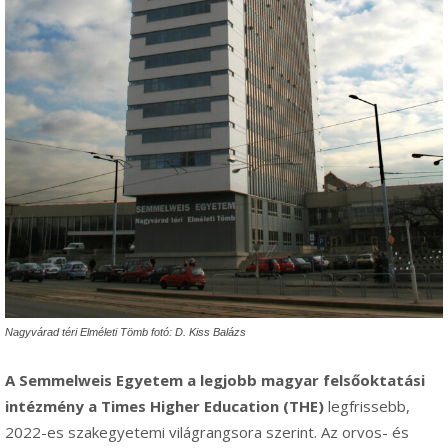
Nagyvárad téri Elméleti Tömb fotó: D. Kiss Balázs
A Semmelweis Egyetem a legjobb magyar felsőoktatási
intézmény a
Times Higher Education (THE)
legfrissebb,
2022-es szakegyetemi világrangsora szerint. Az orvos- és