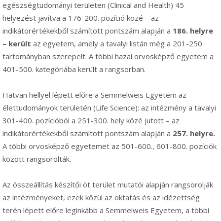
egészségtudományi területen (Clinical and Health) 45
helyezést javítva a 176-200. pozíció közé – az
indikátorértékekből számított pontszám alapján a
186. helyre
– került
az egyetem, amely a tavalyi listán még a 201-250.
tartományban szerepelt. A többi hazai orvosképző egyetem a
401-500. kategóriába került a rangsorban.
Hatvan hellyel lépett előre a Semmelweis Egyetem az
élettudományok területén (Life Science): az intézmény a tavalyi
301-400. pozícióból a 251-300. hely közé jutott – az
indikátorértékekből számított pontszám alapján a
257. helyre.
A többi orvosképző egyetemet az 501-600., 601-800. pozíciók
között rangsorolták.
Az összeállítás készítői öt terület mutatói alapján rangsorolják
az intézményeket, ezek közül az oktatás és az idézettség
terén lépett előre leginkább a Semmelweis Egyetem, a többi