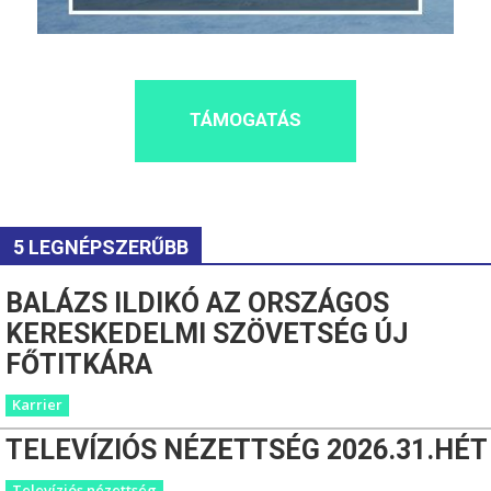
TÁMOGATÁS
5 LEGNÉPSZERŰBB
BALÁZS ILDIKÓ AZ ORSZÁGOS
KERESKEDELMI SZÖVETSÉG ÚJ
FŐTITKÁRA
Karrier
TELEVÍZIÓS NÉZETTSÉG 2026.31.HÉT
Televíziós nézettség