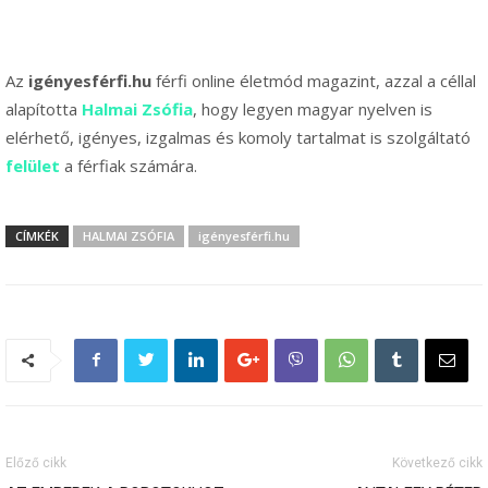
Az
igényesférfi.hu
férfi online életmód magazint, azzal a céllal
alapította
Halmai Zsófia
, hogy legyen magyar nyelven is
elérhető, igényes, izgalmas és komoly tartalmat is szolgáltató
felület
a férfiak számára.
CÍMKÉK
HALMAI ZSÓFIA
igényesférfi.hu
Előző cikk
Következő cikk