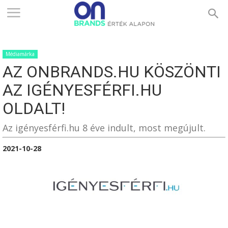
ONBRANDS
Médiamárka
–
AZ ONBRANDS.HU KÖSZÖNTI
AZ IGÉNYESFÉRFI.HU
ÉRTÉK
OLDALT!
Az igényesférfi.hu 8 éve indult, most megújult.
ALAPON
2021-10-28