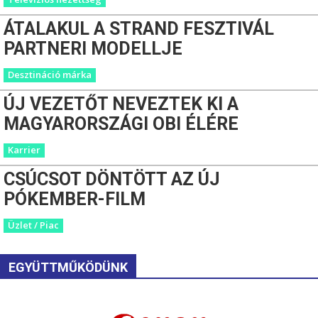
ÁTALAKUL A STRAND FESZTIVÁL
PARTNERI MODELLJE
Desztináció márka
ÚJ VEZETŐT NEVEZTEK KI A
MAGYARORSZÁGI OBI ÉLÉRE
Karrier
CSÚCSOT DÖNTÖTT AZ ÚJ
PÓKEMBER-FILM
Üzlet / Piac
EGYÜTTMŰKÖDÜNK