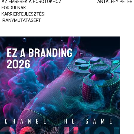
AZ EMBEREK A ROBOTOKHOZ
ANTALFFY PÉTER
FORDULNAK
KARRIERFEJLESZTÉSI
IRÁNYMUTATÁSÉRT