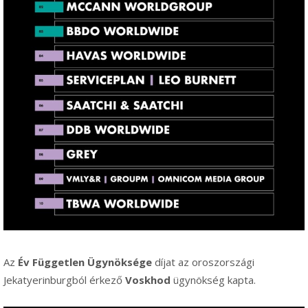
Az
Év Független Ügynöksége
díjat az oroszországi
Jekatyerinburgból érkező
Voskhod
ügynökség kapta.