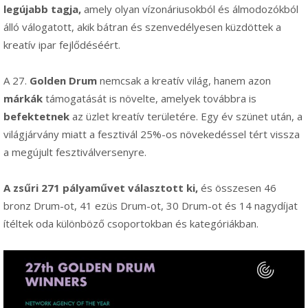
legújabb tagja,
amely olyan vízonáriusokból és álmodozókból
álló válogatott, akik bátran és szenvedélyesen küzdöttek a
kreatív ipar fejlődéséért.
A 27.
Golden Drum
nemcsak a kreatív világ, hanem azon
márkák
támogatását is növelte, amelyek továbbra is
befektetnek
az üzlet kreatív területére. Egy év szünet után, a
világjárvány miatt a fesztivál 25%-os növekedéssel tért vissza
a megújult fesztiválversenyre.
A zsűri 271 pályaművet választott ki,
és összesen 46
bronz Drum-ot, 41 ezüs Drum-ot, 30 Drum-ot és 14 nagydíjat
ítéltek oda különböző csoportokban és kategóriákban.