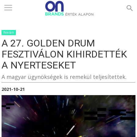
ONBRANDS
Reklám
–
A 27. GOLDEN DRUM
FESZTIVÁLON KIHIRDETTÉK
ÉRTÉK
A NYERTESEKET
A magyar ügynökségek is remekül teljesítettek.
ALAPON
2021-10-21