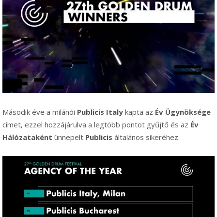
Második éve a milánói
Publicis Italy
kapta az
Év Ügynöksége
címet, ezzel hozzájárulva a legtöbb pontot gyűjtő és az
Év
Hálózataként
ünnepelt
Publicis
általános sikeréhez.