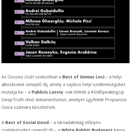
Az Összes zsűri szekcióban a
Best of Genius Loci
– a helyi
alkotásokat ünneplő díj, amely a sajátos helyi szellemiségüket
mutatja be – a
Publicis Latvia
-nak ítélték a #StillSpeakingUp
DeepTruth című dokumentumot, amelyet ügyfeleik Propuesta
Civica számára készítettek.
A
Best of Social Good
– a társadalmilag előnyös
cselekvéseket ünneplő díj – a
White Rabbit Budapest
kapta