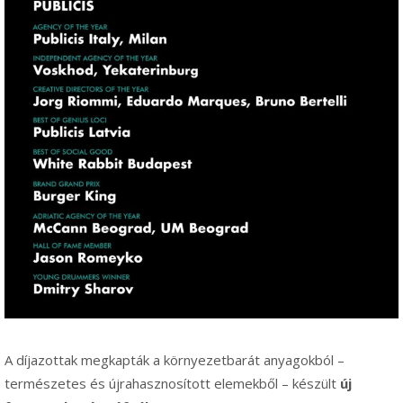
A díjazottak megkapták a környezetbarát anyagokból –
természetes és újrahasznosított elemekből – készült
új