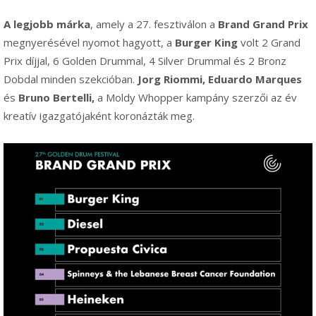
A legjobb márka
, amely a 27. fesztiválon a
Brand Grand Prix
megnyerésével nyomot hagyott, a
Burger King
volt 2 Grand
Prix díjjal, 6 Golden Drummal, 4 Silver Drummal és 2 Bronz
Dobdal minden szekcióban.
Jorg Riommi, Eduardo Marques
és
Bruno Bertelli,
a Moldy Whopper kampány szerzői az év
kreatív igazgatójaként koronázták meg.