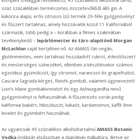
komplex ízvilággal rendelkező, 45 százalékos alkoholtartamú,
száz százalékban természetes összetevőkből álló gin. A
kukorica alapú, erős citrusos ízű termék 29-féle gyógynövényt
és fűszert tartalmaz, amely hozzávalók közül 11 Kaliforniából
származik, több pedig a – korábban a filmes szakmában
tevékenykedő –
lepárlómester és társ-alapítónő Morgan
McLachlan
saját kertjében nő. Az AMASS Gin vegán,
gluténmentes, nem tartalmaz hozzáadott cukrot, édesítőszert
és mesterséges színezéket, ellenben a készítésekor számos
egzotikus gyümölcsöt, így citromot, narancsot és grapefruitot,
Cascara Sagrada kérget, Reishi-gombát, valamint úgynevezett
Lion’s Mane gombakivonatot és egy Ashwagandha nevű
gyógynövényt is felhasználnak. A fűszerezés során pedig
kaliforniai babért, hibiszkuszt, kakaót, kardamomot, kaffír lime
levelet és gyömbért használnak.
Az ugyancsak 45 százalékos alkoholtartalmú
AMASS Botanic
Vodka
ízvilágát elsősorban a skandináv italkultúra, illetve az