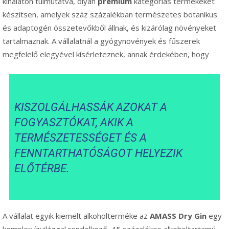
kínálaton túlmutatva, olyan
prémium
kategóriás termékeket
készítsen, amelyek száz százalékban természetes botanikus
és adaptogén összetevőkből állnak, és kizárólag növényeket
tartalmaznak. A vállalatnál a gyógynövények és fűszerek
megfelelő elegyével kísérleteznek, annak érdekében, hogy
KISZOLGÁLHASSÁK AZOKAT A
FOGYASZTÓKAT, AKIK A
TERMÉSZETESSÉGET ÉS A
FENNTARTHATÓSÁGOT HELYEZIK
ELŐTÉRBE.
A vállalat egyik kiemelt alkoholterméke az
AMASS Dry Gin
egy