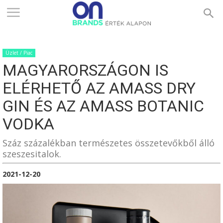
ONBRANDS
Üzlet / Piac
–
MAGYARORSZÁGON IS
ELÉRHETŐ AZ AMASS DRY
ÉRTÉK
GIN ÉS AZ AMASS BOTANIC
VODKA
ALAPON
Száz százalékban természetes összetevőkből álló
szeszesitalok.
2021-12-20