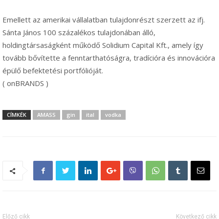
Emellett az amerikai vállalatban tulajdonrészt szerzett az ifj.
Sánta János 100 százalékos tulajdonában álló,
holdingtársaságként működő Solidium Capital Kft., amely így
tovább bővítette a fenntarthatóságra, tradícióra és innovációra
épülő befektetési portfólióját.
( onBRANDS )
CÍMKÉK
AMASS
gin
ital
vodka
Előző cikk
Következő cikk