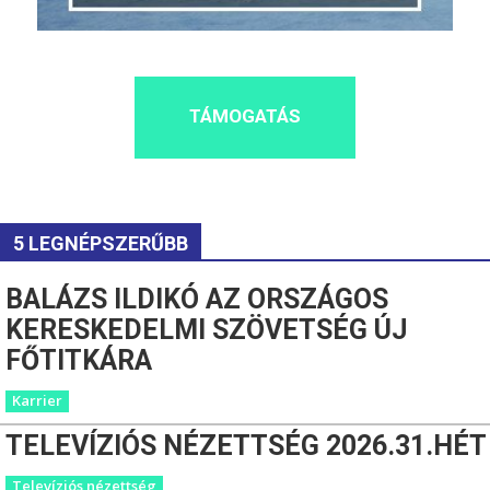
TÁMOGATÁS
5 LEGNÉPSZERŰBB
BALÁZS ILDIKÓ AZ ORSZÁGOS
KERESKEDELMI SZÖVETSÉG ÚJ
FŐTITKÁRA
Karrier
TELEVÍZIÓS NÉZETTSÉG 2026.31.HÉT
Televíziós nézettség