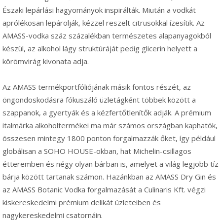
Északi lepárlási hagyományok inspirálták. Miután a vodkát
aprólékosan lepárolják, kézzel reszelt citrusokkal ízesítik. Az
AMASS-vodka száz százalékban természetes alapanyagokból
készül, az alkohol lágy struktúráját pedig glicerin helyett a
körömvirág kivonata adja.
Az AMASS termékportfóliójának másik fontos részét, az
öngondoskodásra fókuszáló üzletágként többek között a
szappanok, a gyertyák és a kézfertőtlenítők adják. A prémium
italmárka alkoholtermékei ma már számos országban kaphatók,
összesen mintegy 1800 ponton forgalmazzák őket, így például
globálisan a SOHO HOUSE-okban, hat Michelin-csillagos
étteremben és négy olyan bárban is, amelyet a világ legjobb tíz
bárja között tartanak számon. Hazánkban az AMASS Dry Gin és
az AMASS Botanic Vodka forgalmazását a Culinaris Kft. végzi
kiskereskedelmi prémium delikát üzleteiben és
nagykereskedelmi csatornáin.