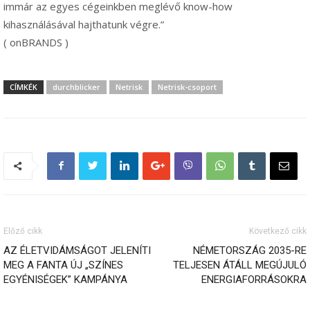
immár az egyes cégeinkben meglévő know-how
kihasználásával hajthatunk végre.”
( onBRANDS )
CÍMKÉK
durchblicker
Netrisk
Netrisk-csoport
Előző cikk
Következő cikk
AZ ÉLETVIDÁMSÁGOT JELENÍTI
NÉMETORSZÁG 2035-RE
MEG A FANTA ÚJ „SZÍNES
TELJESEN ÁTÁLL MEGÚJULÓ
EGYÉNISÉGEK” KAMPÁNYA
ENERGIAFORRÁSOKRA