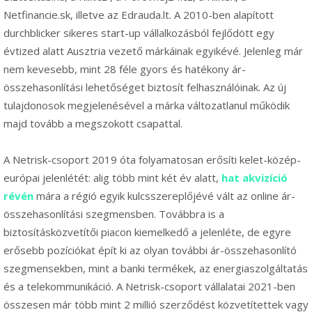
Netfinancie.sk, illetve az Edrauda.lt. A 2010-ben alapított
durchblicker sikeres start-up vállalkozásból fejlődött egy
évtized alatt Ausztria vezető márkáinak egyikévé. Jelenleg már
nem kevesebb, mint 28 féle gyors és hatékony ár-
összehasonlítási lehetőséget biztosít felhasználóinak. Az új
tulajdonosok megjelenésével a márka változatlanul működik
majd tovább a megszokott csapattal.
A Netrisk-csoport 2019 óta folyamatosan erősíti kelet-közép-
európai jelenlétét: alig több mint két év alatt,
hat akvizíció
révén
mára a régió egyik kulcsszereplőjévé vált az online ár-
összehasonlítási szegmensben. Továbbra is a
biztosításközvetítői piacon kiemelkedő a jelenléte, de egyre
erősebb pozíciókat épít ki az olyan további ár-összehasonlító
szegmensekben, mint a banki termékek, az energiaszolgáltatás
és a telekommunikáció. A Netrisk-csoport vállalatai 2021-ben
összesen már több mint 2 millió szerződést közvetítettek vagy