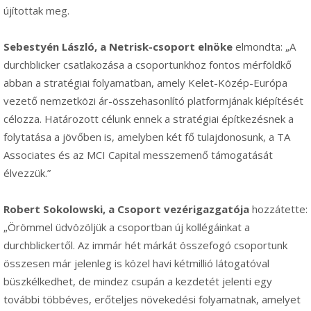
újítottak meg.
Sebestyén László, a Netrisk-csoport elnöke
elmondta: „A
durchblicker csatlakozása a csoportunkhoz fontos mérföldkő
abban a stratégiai folyamatban, amely Kelet-Közép-Európa
vezető nemzetközi ár-összehasonlító platformjának kiépítését
célozza. Határozott célunk ennek a stratégiai építkezésnek a
folytatása a jövőben is, amelyben két fő tulajdonosunk, a TA
Associates és az MCI Capital messzemenő támogatását
élvezzük.”
Robert Sokolowski, a Csoport vezérigazgatója
hozzátette:
„Örömmel üdvözöljük a csoportban új kollégáinkat a
durchblickertől. Az immár hét márkát összefogó csoportunk
összesen már jelenleg is közel havi kétmillió látogatóval
büszkélkedhet, de mindez csupán a kezdetét jelenti egy
további többéves, erőteljes növekedési folyamatnak, amelyet