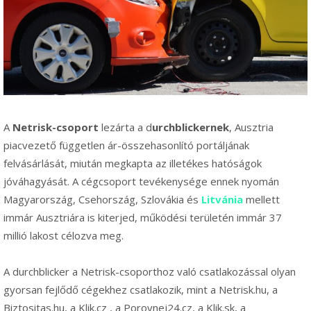
A
Netrisk-csoport
lezárta a d
urchblickernek
, Ausztria
piacvezető független ár-összehasonlító portáljának
felvásárlását, miután megkapta az illetékes hatóságok
jóváhagyását. A cégcsoport tevékenysége ennek nyomán
Magyarország, Csehország, Szlovákia és
Litvánia
mellett
immár Ausztriára is kiterjed, működési területén immár 37
millió lakost célozva meg.
A durchblicker a Netrisk-csoporthoz való csatlakozással olyan
gyorsan fejlődő cégekhez csatlakozik, mint a Netrisk.hu, a
Biztositas.hu, a Klik.cz , a Porovnej24.cz, a Klik.sk, a