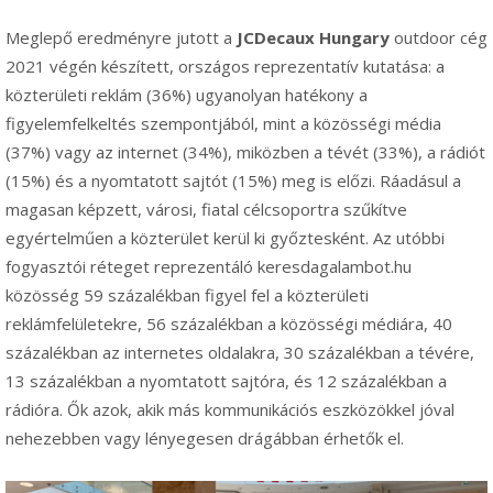
Meglepő eredményre jutott a
JCDecaux Hungary
outdoor cég
2021 végén készített, országos reprezentatív kutatása: a
közterületi reklám (36%) ugyanolyan hatékony a
figyelemfelkeltés szempontjából, mint a közösségi média
(37%) vagy az internet (34%), miközben a tévét (33%), a rádiót
(15%) és a nyomtatott sajtót (15%) meg is előzi. Ráadásul a
magasan képzett, városi, fiatal célcsoportra szűkítve
egyértelműen a közterület kerül ki győztesként. Az utóbbi
fogyasztói réteget reprezentáló keresdagalambot.hu
közösség 59 százalékban figyel fel a közterületi
reklámfelületekre, 56 százalékban a közösségi médiára, 40
százalékban az internetes oldalakra, 30 százalékban a tévére,
13 százalékban a nyomtatott sajtóra, és 12 százalékban a
rádióra. Ők azok, akik más kommunikációs eszközökkel jóval
nehezebben vagy lényegesen drágábban érhetők el.