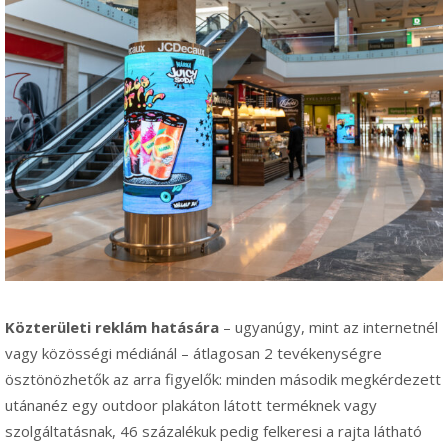
Közterületi reklám hatására
– ugyanúgy, mint az internetnél
vagy közösségi médiánál – átlagosan 2 tevékenységre
ösztönözhetők az arra figyelők: minden második megkérdezett
utánanéz egy outdoor plakáton látott terméknek vagy
szolgáltatásnak, 46 százalékuk pedig felkeresi a rajta látható