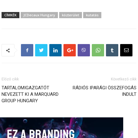
CÍMKÉK
JCDecaux Hungary
közterület
kutatás
Előző cikk
Következő cikk
TARTALOMIGAZGATÓT
RÁDIÓS IPARÁGI ÖSSZEFOGÁS
NEVEZETT KI A MARQUARD
INDULT
GROUP HUNGARY