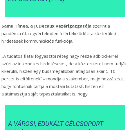
Samu Tímea, a JCDecaux vezérigazgatója
szerint a
pandémia óta egyértelműen felértékelődött a közterületi
hirdetések kommunikációs funkciója.
„A tudatos fiatal fogyasztói réteg nagy része adblockerrel
szűri az internetes hirdetéseket, de a közterületet nem tudják
kikerülni, hiszen egy buszmegállóban átlagosan akár 5-10
percet is eltöltenek” – mondja a szakember, majd hozzáteszi,
hogy fontosnak tartja a mostani kutatást, hiszen ez
alátámasztja saját tapasztalataikat is, hogy
A VÁROSI, EDUKÁLT CÉLCSOPORT