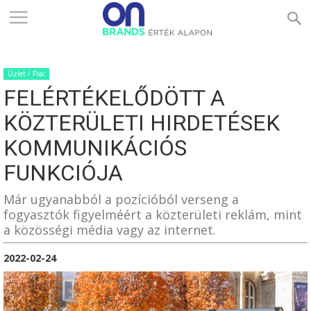
ONBRANDS
Üzlet / Piac
–
FELÉRTÉKELŐDÖTT A
KÖZTERÜLETI HIRDETÉSEK
ÉRTÉK
KOMMUNIKÁCIÓS
FUNKCIÓJA
ALAPON
Már ugyanabból a pozícióból verseng a
fogyasztók figyelméért a közterületi reklám, mint
a közösségi média vagy az internet.
2022-02-24