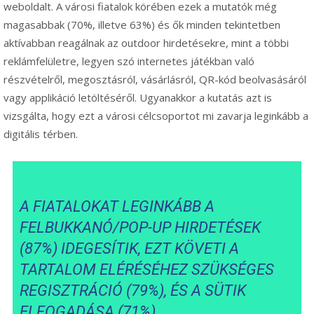
weboldalt. A városi fiatalok körében ezek a mutatók még
magasabbak (70%, illetve 63%) és ők minden tekintetben
aktívabban reagálnak az outdoor hirdetésekre, mint a többi
reklámfelületre, legyen szó internetes játékban való
részvételről, megosztásról, vásárlásról, QR-kód beolvasásáról
vagy applikáció letöltéséről. Ugyanakkor a kutatás azt is
vizsgálta, hogy ezt a városi célcsoportot mi zavarja leginkább a
digitális térben.
A FIATALOKAT LEGINKÁBB A
FELBUKKANÓ/POP-UP HIRDETÉSEK
(87%) IDEGESÍTIK, EZT KÖVETI A
TARTALOM ELÉRÉSÉHEZ SZÜKSÉGES
REGISZTRÁCIÓ (79%), ÉS A SÜTIK
ELFOGADÁSA (71%).