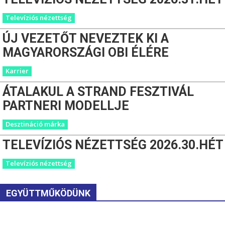
Televíziós nézettség
ÚJ VEZETŐT NEVEZTEK KI A
MAGYARORSZÁGI OBI ÉLÉRE
Karrier
ÁTALAKUL A STRAND FESZTIVÁL
PARTNERI MODELLJE
Desztináció márka
TELEVÍZIÓS NÉZETTSÉG 2026.30.HÉT
Televíziós nézettség
EGYÜTTMŰKÖDÜNK