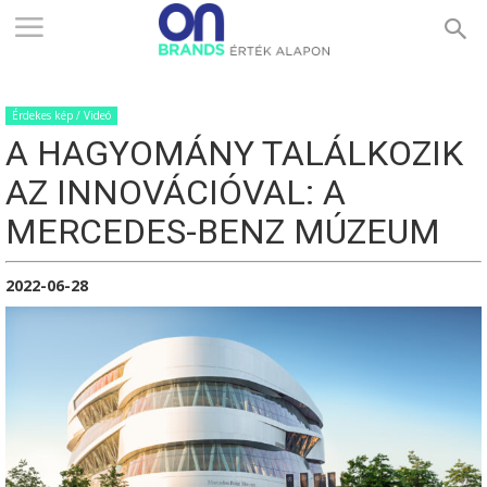
ONBRANDS
Érdekes kép / Videó
–
A HAGYOMÁNY TALÁLKOZIK
AZ INNOVÁCIÓVAL: A
ÉRTÉK
MERCEDES-BENZ MÚZEUM
2022-06-28
ALAPON