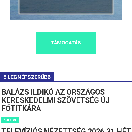
TÁMOGATÁS
5 LEGNÉPSZERŰBB
BALÁZS ILDIKÓ AZ ORSZÁGOS
KERESKEDELMI SZÖVETSÉG ÚJ
FŐTITKÁRA
Karrier
TELEVÍZIÓS NÉZETTSÉG 2026.31.HÉT