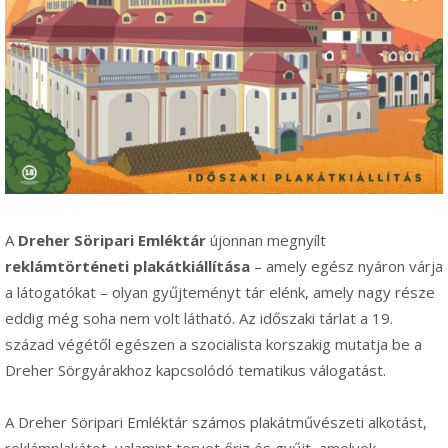
A
Dreher Söripari Emléktár
újonnan megnyílt
reklámtörténeti plakátkiállítása
– amely egész nyáron várja
a látogatókat – olyan gyűjteményt tár elénk, amely nagy része
eddig még soha nem volt látható. Az időszaki tárlat a 19.
század végétől egészen a szocialista korszakig mutatja be a
Dreher Sörgyárakhoz kapcsolódó tematikus válogatást.
A Dreher Söripari Emléktár számos plakátművészeti alkotást,
reklámplakátot, valamint tervet őriz és gyűjt, amelyek