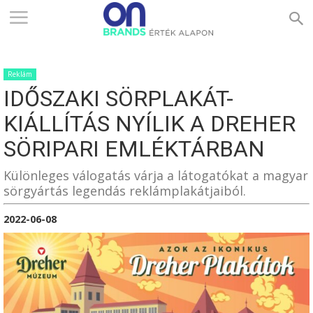
ONBRANDS
Reklám
–
IDŐSZAKI SÖRPLAKÁT-
KIÁLLÍTÁS NYÍLIK A DREHER
ÉRTÉK
SÖRIPARI EMLÉKTÁRBAN
Különleges válogatás várja a látogatókat a magyar
sörgyártás legendás reklámplakátjaiból.
ALAPON
2022-06-08