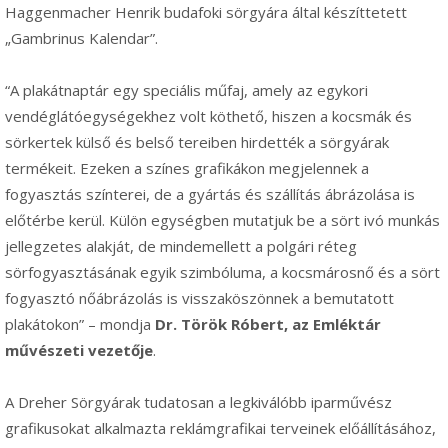
Haggenmacher Henrik budafoki sörgyára által készíttetett
„Gambrinus Kalendar”.
“A plakátnaptár egy speciális műfaj, amely az egykori
vendéglátóegységekhez volt köthető, hiszen a kocsmák és
sörkertek külső és belső tereiben hirdették a sörgyárak
termékeit. Ezeken a színes grafikákon megjelennek a
fogyasztás színterei, de a gyártás és szállítás ábrázolása is
előtérbe kerül. Külön egységben mutatjuk be a sört ivó munkás
jellegzetes alakját, de mindemellett a polgári réteg
sörfogyasztásának egyik szimbóluma, a kocsmárosnő és a sört
fogyasztó nőábrázolás is visszaköszönnek a bemutatott
plakátokon” – mondja
Dr. Török Róbert, az Emléktár
művészeti vezetője
.
A Dreher Sörgyárak tudatosan a legkiválóbb iparművész
grafikusokat alkalmazta reklámgrafikai terveinek előállításához,