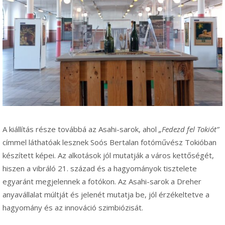
A kiállítás része továbbá az Asahi-sarok, ahol
„Fedezd fel Tokiót”
címmel láthatóak lesznek Soós Bertalan fotóművész Tokióban
készített képei. Az alkotások jól mutatják a város kettőségét,
hiszen a vibráló 21. század és a hagyományok tisztelete
egyaránt megjelennek a fotókon. Az Asahi-sarok a Dreher
anyavállalat múltját és jelenét mutatja be, jól érzékeltetve a
hagyomány és az innováció szimbiózisát.