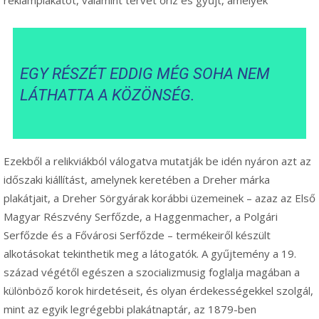
EGY RÉSZÉT EDDIG MÉG SOHA NEM
LÁTHATTA A KÖZÖNSÉG.
Ezekből a relikviákból válogatva mutatják be idén nyáron azt az
időszaki kiállítást, amelynek keretében a Dreher márka
plakátjait, a Dreher Sörgyárak korábbi üzemeinek – azaz az Első
Magyar Részvény Serfőzde, a Haggenmacher, a Polgári
Serfőzde és a Fővárosi Serfőzde – termékeiről készült
alkotásokat tekinthetik meg a látogatók. A gyűjtemény a 19.
század végétől egészen a szocializmusig foglalja magában a
különböző korok hirdetéseit, és olyan érdekességekkel szolgál,
mint az egyik legrégebbi plakátnaptár, az 1879-ben