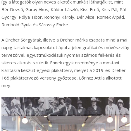
így a látogatók olyan neves alkotók munkáit láthatják itt, mint
Bér Dezső, Garay Ákos, Káldor László, Kiss Ernő, Kiss Pál, Pál
György, Pólya Tibor, Rohonyi Károly, Dér Alice, Romek Árpád,
Rumbold Gyula és Sárossy Endre.
A Dreher Sörgyárak, illetve a Dreher márka csapata mind a mai
napig tartalmas kapcsolatot ápol a jelen grafikai és művészvilág
tervezőivel, együttműködésük nyomán számos felkérés és
sikeres alkotás születik. Ennek egyik eredménye a mostani
kiállításra készült egyedi plakátterv, melyet a 2019-es Dreher
165 plakáttervező verseny győztese, Lőrincz Attila alkotott
meg.