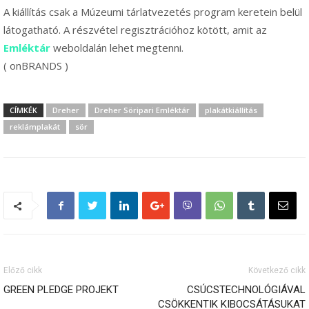
A kiállítás csak a Múzeumi tárlatvezetés program keretein belül
látogatható. A részvétel regisztrációhoz kötött, amit az
Emléktár
weboldalán lehet megtenni.
( onBRANDS )
CÍMKÉK
Dreher
Dreher Söripari Emléktár
plakátkiállítás
reklámplakát
sör
Előző cikk
Következő cikk
GREEN PLEDGE PROJEKT
CSÚCSTECHNOLÓGIÁVAL
CSÖKKENTIK KIBOCSÁTÁSUKAT