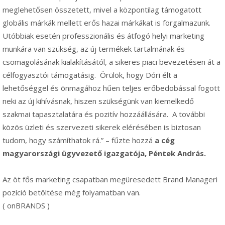
meglehetősen összetett, mivel a központilag támogatott
globális márkák mellett erős hazai márkákat is forgalmazunk.
Utóbbiak esetén professzionális és átfogó helyi marketing
munkára van szükség, az új termékek tartalmának és
csomagolásának kialakításától, a sikeres piaci bevezetésen át a
célfogyasztói támogatásig. Örülök, hogy Dóri élt a
lehetőséggel és önmagához hűen teljes erőbedobással fogott
neki az új kihívásnak, hiszen szükségünk van kiemelkedő
szakmai tapasztalatára és pozitív hozzáállására. A további
közös üzleti és szervezeti sikerek elérésében is biztosan
tudom, hogy számíthatok rá.” – fűzte hozzá
a cég
magyarországi ügyvezető igazgatója, Péntek András.
Az öt fős marketing csapatban megüresedett Brand Manageri
pozíció betöltése még folyamatban van.
( onBRANDS )