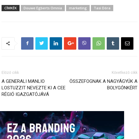
CÍMKÉK
Douwe Egberts Omnia
marketing
Tasi Dóra
Előző cikk
Következő cikk
A GENERALI MANLIO
ÖSSZEFOGNAK A NAGYÁGYÚK A
LOSTUZZIT NEVEZTE KI A CEE
BOLYGÓNKÉRT
RÉGIÓ IGAZGATÓJÁVÁ