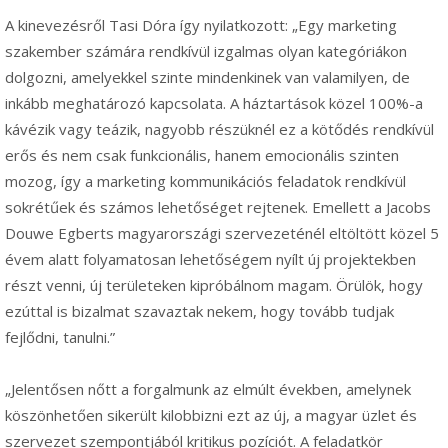
A kinevezésről Tasi Dóra így nyilatkozott: „Egy marketing
szakember számára rendkívül izgalmas olyan kategóriákon
dolgozni, amelyekkel szinte mindenkinek van valamilyen, de
inkább meghatározó kapcsolata. A háztartások közel 100%-a
kávézik vagy teázik, nagyobb részüknél ez a kötődés rendkívül
erős és nem csak funkcionális, hanem emocionális szinten
mozog, így a marketing kommunikációs feladatok rendkívül
sokrétűek és számos lehetőséget rejtenek. Emellett a Jacobs
Douwe Egberts magyarországi szervezeténél eltöltött közel 5
évem alatt folyamatosan lehetőségem nyílt új projektekben
részt venni, új területeken kipróbálnom magam. Örülök, hogy
ezúttal is bizalmat szavaztak nekem, hogy tovább tudjak
fejlődni, tanulni.”
„Jelentősen nőtt a forgalmunk az elmúlt években, amelynek
köszönhetően sikerült kilobbizni ezt az új, a magyar üzlet és
szervezet szempontjából kritikus pozíciót. A feladatkör