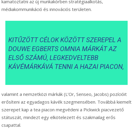
kamatoztatni az új munkakörben stratégiaalkotás,
médiakommunikáció és innovációs területen.
KITŰZÖTT CÉLOK KÖZÖTT SZEREPEL A
DOUWE EGBERTS OMNIA MÁRKÁT AZ
ELSŐ SZÁMÚ, LEGKEDVELTEBB
KÁVÉMÁRKÁVÁ TENNI A HAZAI PIACON,
valamint a nemzetközi márkák (L’Or, Senseo, Jacobs) pozícióit
erősíteni az egyadagos kávék szegmensében. Továbbá kiemelt
szerepet kap a tea piacon megvédeni a Pickwick piacvezető
státuszát, mindezt egy elkötelezett és szakmailag erős
csapattal.