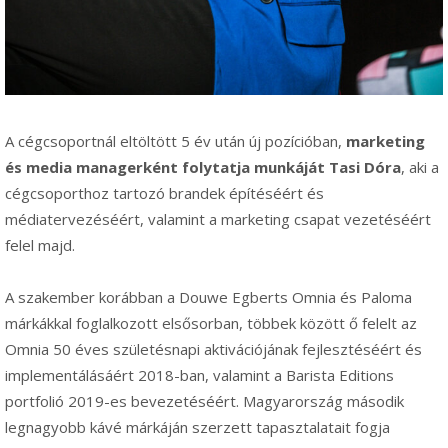
A cégcsoportnál eltöltött 5 év után új pozícióban,
marketing
és media managerként folytatja munkáját Tasi Dóra
, aki a
cégcsoporthoz tartozó brandek építéséért és
médiatervezéséért, valamint a marketing csapat vezetéséért
felel majd.
A szakember korábban a Douwe Egberts Omnia és Paloma
márkákkal foglalkozott elsősorban, többek között ő felelt az
Omnia 50 éves születésnapi aktivációjának fejlesztéséért és
implementálásáért 2018-ban, valamint a Barista Editions
portfolió 2019-es bevezetéséért. Magyarország második
legnagyobb kávé márkáján szerzett tapasztalatait fogja