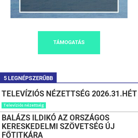
TÁMOGATÁS
5 LEGNÉPSZERŰBB
TELEVÍZIÓS NÉZETTSÉG 2026.31.HÉT
Televíziós nézettség
BALÁZS ILDIKÓ AZ ORSZÁGOS
KERESKEDELMI SZÖVETSÉG ÚJ
FŐTITKÁRA