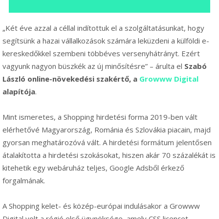
„Két éve azzal a céllal indítottuk el a szolgáltatásunkat, hogy
segítsünk a hazai vállalkozások számára leküzdeni a külföldi e-
kereskedőkkel szembeni többéves versenyhátrányt. Ezért
vagyunk nagyon büszkék az új minősítésre” –
árulta el
Szabó
László online-növekedési szakértő, a
Growww Digital
alapítója
.
Mint ismeretes, a Shopping hirdetési forma 2019-ben vált
elérhetővé Magyarország, Románia és Szlovákia piacain, majd
gyorsan meghatározóvá vált. A hirdetési formátum jelentősen
átalakította a hirdetési szokásokat, hiszen akár 70 százalékát is
kitehetik egy webáruház teljes, Google Adsből érkező
forgalmának.
A Shopping kelet- és közép-európai indulásakor a Growww
Digital volt a régió első ügynöksége, amely CSS licencet