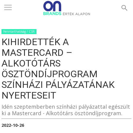
ONBRANDS
Fenntarthatóság / CSR
–
KIHIRDETTÉK A
MASTERCARD –
ÉRTÉK
ALKOTÓTÁRS
ÖSZTÖNDÍJPROGRAM
SZÍNHÁZI PÁLYÁZATÁNAK
ALAPON
NYERTESEIT
Idén szeptemberben színházi pályázattal egészült
ki a Mastercard - Alkotótárs ösztöndíjprogram.
2022-10-26