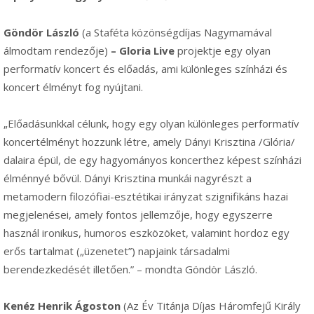
Göndör László
(a Staféta közönségdíjas Nagymamával
álmodtam rendezője)
– Gloria Live
projektje egy olyan
performatív koncert és előadás, ami különleges színházi és
koncert élményt fog nyújtani.
„Előadásunkkal célunk, hogy egy olyan különleges performatív
koncertélményt hozzunk létre, amely Dányi Krisztina /Glória/
dalaira épül, de egy hagyományos koncerthez képest színházi
élménnyé bővül. Dányi Krisztina munkái nagyrészt a
metamodern filozófiai-esztétikai irányzat szignifikáns hazai
megjelenései, amely fontos jellemzője, hogy egyszerre
használ ironikus, humoros eszközöket, valamint hordoz egy
erős tartalmat („üzenetet”) napjaink társadalmi
berendezkedését illetően.” – mondta Göndör László.
Kenéz Henrik Ágoston
(Az Év Titánja Díjas Háromfejű Király