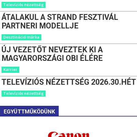
Televíziós nézettség
ÁTALAKUL A STRAND FESZTIVÁL
PARTNERI MODELLJE
Desztináció márka
ÚJ VEZETŐT NEVEZTEK KI A
MAGYARORSZÁGI OBI ÉLÉRE
Karrier
TELEVÍZIÓS NÉZETTSÉG 2026.30.HÉT
Televíziós nézettség
EGYÜTTMŰKÖDÜNK