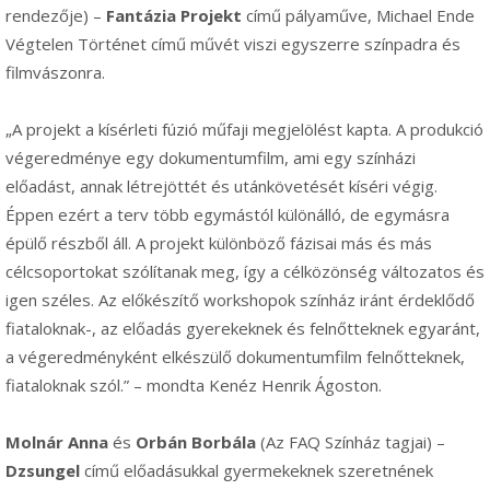
rendezője) –
Fantázia Projekt
című pályaműve, Michael Ende
Végtelen Történet című művét viszi egyszerre színpadra és
filmvászonra.
„A projekt a kísérleti fúzió műfaji megjelölést kapta. A produkció
végeredménye egy dokumentumfilm, ami egy színházi
előadást, annak létrejöttét és utánkövetését kíséri végig.
Éppen ezért a terv több egymástól különálló, de egymásra
épülő részből áll. A projekt különböző fázisai más és más
célcsoportokat szólítanak meg, így a célközönség változatos és
igen széles. Az előkészítő workshopok színház iránt érdeklődő
fiataloknak-, az előadás gyerekeknek és felnőtteknek egyaránt,
a végeredményként elkészülő dokumentumfilm felnőtteknek,
fiataloknak szól.” – mondta Kenéz Henrik Ágoston.
Molnár Anna
és
Orbán Borbála
(Az FAQ Színház tagjai) –
Dzsungel
című előadásukkal gyermekeknek szeretnének