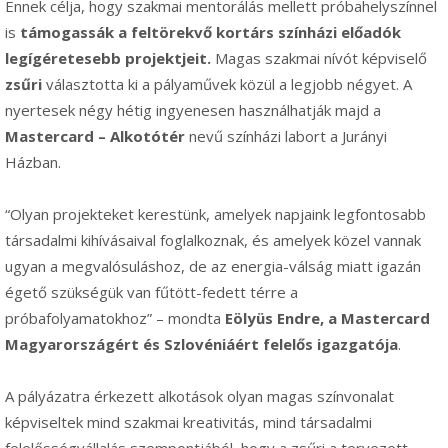
Ennek célja, hogy szakmai mentorálás mellett próbahelyszínnel
is
támogassák a feltörekvő kortárs színházi előadók
legígéretesebb projektjeit.
Magas szakmai nívót képviselő
zsűri
választotta ki a pályaművek közül a legjobb négyet. A
nyertesek négy hétig ingyenesen használhatják majd a
Mastercard – Alkotótér
nevű színházi labort a Jurányi
Házban.
“Olyan projekteket kerestünk, amelyek napjaink legfontosabb
társadalmi kihívásaival foglalkoznak, és amelyek közel vannak
ugyan a megvalósuláshoz, de az energia-válság miatt igazán
égető szükségük van fűtött-fedett térre a
próbafolyamatokhoz” – mondta
Eölyüs Endre, a Mastercard
Magyarországért és Szlovéniáért felelős igazgatója
.
A pályázatra érkezett alkotások olyan magas színvonalat
képviseltek mind szakmai kreativitás, mind társadalmi