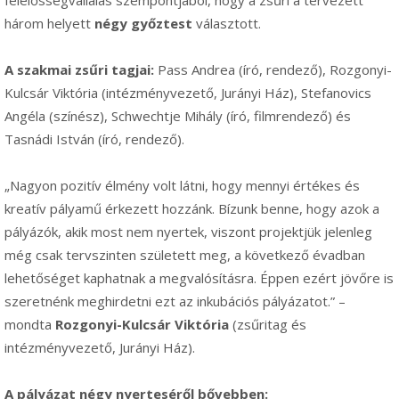
felelősségvállalás szempontjából, hogy a zsűri a tervezett
három helyett
négy győztest
választott.
A szakmai zsűri tagjai:
Pass Andrea (író, rendező), Rozgonyi-
Kulcsár Viktória (intézményvezető, Jurányi Ház), Stefanovics
Angéla (színész), Schwechtje Mihály (író, filmrendező) és
Tasnádi István (író, rendező).
„Nagyon pozitív élmény volt látni, hogy mennyi értékes és
kreatív pályamű érkezett hozzánk. Bízunk benne, hogy azok a
pályázók, akik most nem nyertek, viszont projektjük jelenleg
még csak tervszinten született meg, a következő évadban
lehetőséget kaphatnak a megvalósításra. Éppen ezért jövőre is
szeretnénk meghirdetni ezt az inkubációs pályázatot.” –
mondta
Rozgonyi-Kulcsár Viktória
(zsűritag és
intézményvezető, Jurányi Ház).
A pályázat négy nyerteséről bővebben: