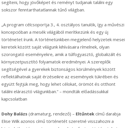
segíteni, hogy jövőképet és reményt tudjanak találni egy
sokszor fenntarthatatlannak tűnő világban.
„A program célcsoportja 3., 4. osztályos tanulók, így a művészi
koncepcióban a mesék világából merítkezünk és egy új
történetet írunk. A történetünkben megjelenő helyzetek mesei
keretek között saját világunk kihívásaira rímelnek, olyan
szorongató eseményekre, amik a túlfogyasztó, globalizált és
környezetpusztító folyamatok eredményei. A szereplők
segítségével a gyerekek biztonságos körülmények között
reflektálhatnak saját érzéseikre az események tükrében és
együtt fejtjük meg, hogy lehet célokat, örömöt és otthont
találni elárasztó világunkban.” – mondták előadássukkal
kapcsolatban
Dohy Balázs
(dramaturg, rendező) –
Eltűntek
című darabja
Elise Wilk azonos című történetét szeretné visszahozni a