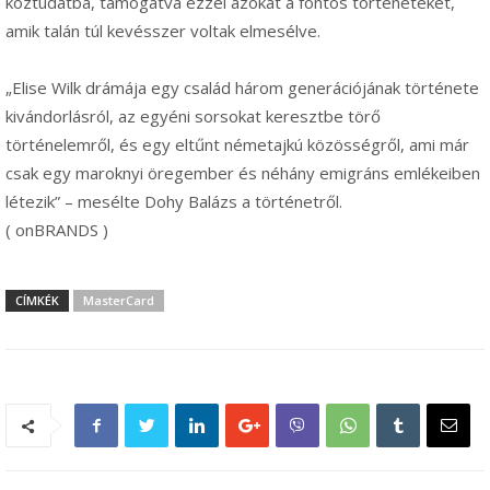
köztudatba, támogatva ezzel azokat a fontos történeteket,
amik talán túl kevésszer voltak elmesélve.
„Elise Wilk drámája egy család három generációjának története
kivándorlásról, az egyéni sorsokat keresztbe törő
történelemről, és egy eltűnt németajkú közösségről, ami már
csak egy maroknyi öregember és néhány emigráns emlékeiben
létezik” – mesélte Dohy Balázs a történetről.
( onBRANDS )
CÍMKÉK
MasterCard