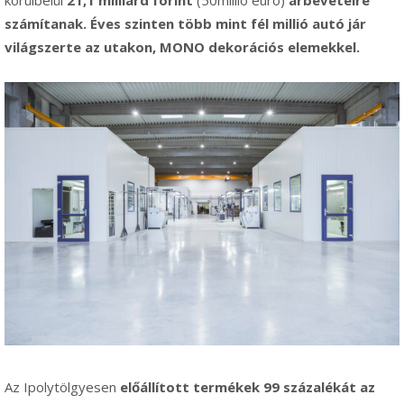
számítanak. Éves szinten több mint
f
él millió
aut
ó jár
világszerte az utakon, MONO dekorációs elemekkel.
Az Ipolytölgyesen
előállított term
é
kek 99 százal
é
kát az