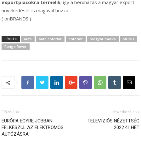
exportpiacokra termelik
, így a beruházás a magyar export
növekedését is magával hozza.
( onBRANDS )
CÍMKÉK
autó
autó enteriőr
enteriőr
magyar márka
MONO
Range Rover
Előző cikk
Következő cikk
EURÓPA EGYRE JOBBAN
TELEVÍZIÓS NÉZETTSÉG
FELKÉSZÜL AZ ELEKTROMOS
2022.41.HÉT
AUTÓZÁSRA