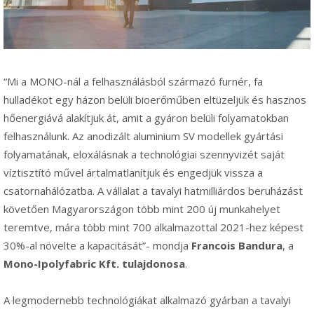
“Mi a MONO-nál a felhasználásból származó furnér, fa
hulladékot egy házon belüli bioerőműben eltüzeljük és hasznos
hőenergiává alakítjuk át, amit a gyáron belüli folyamatokban
felhasználunk. Az anodizált aluminium SV modellek gyártási
folyamatának, eloxálásnak a technológiai szennyvizét saját
víztisztító művel ártalmatlanítjuk és engedjük vissza a
csatornahálózatba. A vállalat a tavalyi hatmilliárdos beruházást
követően Magyarországon több mint 200 új munkahelyet
teremtve, mára több mint 700 alkalmazottal 2021-hez képest
30%-al növelte a kapacitását”- mondja
Francois Bandura
, a
Mono-Ipolyfabric Kft. tulajdonosa
.
A legmodernebb technológiákat alkalmazó gyárban a tavalyi