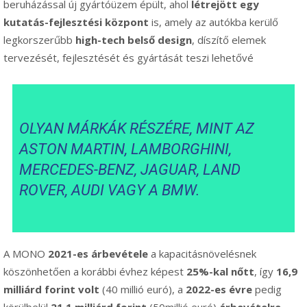
beruházással új gyártóüzem épült, ahol
létrejött egy
kutatás-fejlesztési központ
is, amely az autókba kerülő
legkorszerűbb
high-tech belső design
, díszítő elemek
tervezését, fejlesztését és gyártását teszi lehetővé
OLYAN MÁRKÁK RÉSZÉRE, MINT AZ
ASTON MARTIN, LAMBORGHINI,
MERCEDES-BENZ, JAGUAR, LAND
ROVER, AUDI VAGY A BMW.
A MONO
2021-es árbev
é
tele
a kapacitásnövelésnek
köszönhetően a korábbi évhez képest
25%-kal
nőtt
, így
16,9
milliárd forint volt
(40 millió euró), a
2022-es
é
vre
pedig
körülbelül
21,1 milliárd forint
(50millió euró)
árbev
é
telre