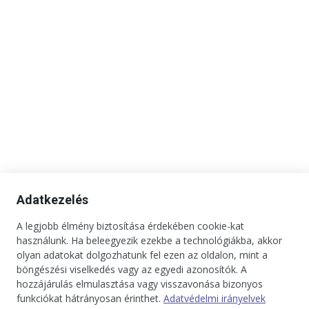
Adatkezelés
A legjobb élmény biztosítása érdekében cookie-kat
használunk. Ha beleegyezik ezekbe a technológiákba, akkor
Kapcsolat
Impresszum
Médiaajánlat
Jogi tudnivalók
olyan adatokat dolgozhatunk fel ezen az oldalon, mint a
Adatkezelési tájékoztató
böngészési viselkedés vagy az egyedi azonosítók. A
hozzájárulás elmulasztása vagy visszavonása bizonyos
Copyright © 2025. Minden jog fenntartva. onBRANDS
funkciókat hátrányosan érinthet.
Adatvédelmi irányelvek