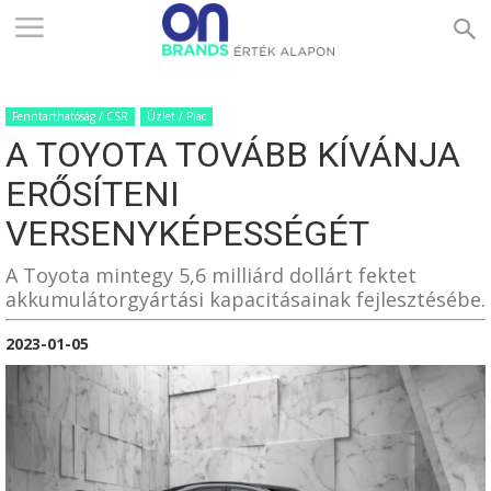
ONBRANDS
Fenntarthatóság / CSR
Üzlet / Piac
–
A TOYOTA TOVÁBB KÍVÁNJA
ERŐSÍTENI
ÉRTÉK
VERSENYKÉPESSÉGÉT
A Toyota mintegy 5,6 milliárd dollárt fektet
akkumulátorgyártási kapacitásainak fejlesztésébe.
ALAPON
2023-01-05