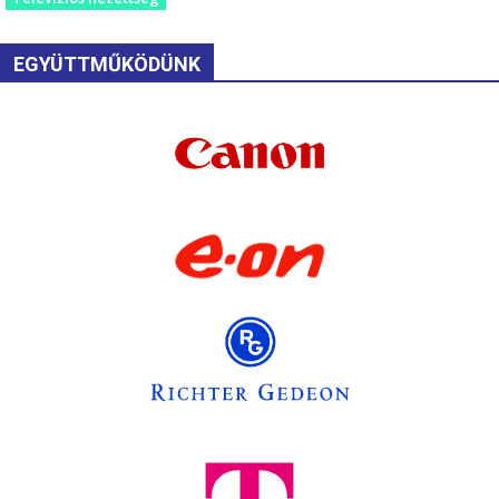
EGYÜTTMŰKÖDÜNK