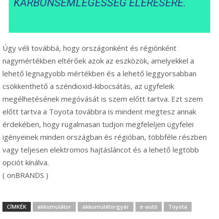
KARBONSEMLEGESSÉG ELÉRÉSÉRE.
Úgy véli továbbá, hogy országonként és régiónként
nagymértékben eltérőek azok az eszközök, amelyekkel a
lehető legnagyobb mértékben és a lehető leggyorsabban
csökkenthető a széndioxid-kibocsátás, az ügyfeleik
megélhetésének megóvását is szem előtt tartva. Ezt szem
előtt tartva a Toyota továbbra is mindent megtesz annak
érdekében, hogy rugalmasan tudjon megfeleljen ügyfelei
igényeinek minden országban és régióban, többféle részben
vagy teljesen elektromos hajtásláncot és a lehető legtöbb
opciót kínálva.
( onBRANDS )
CÍMKÉK
akkumulátor
akkumulátorgyár
e-autó
Toyota