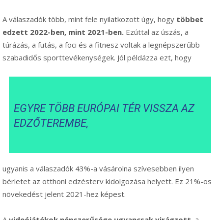
A válaszadók több, mint fele nyilatkozott úgy, hogy
többet
edzett 2022-ben, mint 2021-ben.
Ezúttal az úszás, a
túrázás, a futás, a foci és a fitnesz voltak a legnépszerűbb
szabadidős sporttevékenységek. Jól példázza ezt, hogy
EGYRE TÖBB EURÓPAI TÉR VISSZA AZ
EDZŐTEREMBE,
ugyanis a válaszadók 43%-a vásárolna szívesebben ilyen
bérletet az otthoni edzésterv kidolgozása helyett. Ez 21%-os
növekedést jelent 2021-hez képest.
A
videójátékok népszerűsége ugyancsak virágzott
, a