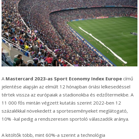
A
Mastercard 2023-as Sport Economy Index Europe
című
jelentése alapján az elmúlt 12 hónapban óriási lelkesedéssel
tértek vissza az európaiak a stadionokba és edzőtermekbe. A
11 000 fős mintán végzett kutatás szerint 2022-ben 12
százalékkal növekedett a sporteseményeket meglátogató,
10% -kal pedig a rendszeresen sportoló válaszadók aránya.
A kitöltők több, mint 60%-a szerint a technológia