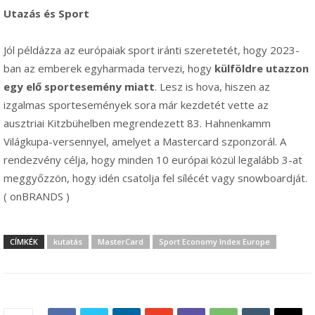
Utazás és Sport
Jól példázza az európaiak sport iránti szeretetét, hogy 2023-
ban az emberek egyharmada tervezi, hogy
külföldre utazzon
egy elő sportesemény miatt
. Lesz is hova, hiszen az
izgalmas sportesemények sora már kezdetét vette az
ausztriai Kitzbühelben megrendezett 83. Hahnenkamm
Világkupa-versennyel, amelyet a Mastercard szponzorál. A
rendezvény célja, hogy minden 10 európai közül legalább 3-at
meggyőzzön, hogy idén csatolja fel sílécét vagy snowboardját.
( onBRANDS )
CÍMKÉK
kutatás
MasterCard
Sport Economy Index Europe