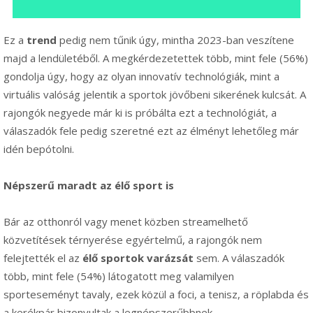
Ez a
trend
pedig nem tűnik úgy, mintha 2023-ban veszítene
majd a lendületéből. A megkérdezetettek több, mint fele (56%)
gondolja úgy, hogy az olyan innovatív technológiák, mint a
virtuális valóság jelentik a sportok jövőbeni sikerének kulcsát. A
rajongók negyede már ki is próbálta ezt a technológiát, a
válaszadók fele pedig szeretné ezt az élményt lehetőleg már
idén bepótolni.
Népszerű maradt az élő sport is
Bár az otthonról vagy menet közben streamelhető
közvetítések térnyerése egyértelmű, a rajongók nem
felejtették el az
élő sportok varázsát
sem. A válaszadók
több, mint fele (54%) látogatott meg valamilyen
sporteseményt tavaly, ezek közül a foci, a tenisz, a röplabda és
a kerékpár bizonyultak a legnépszerűbbnek.