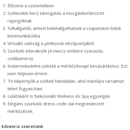
Élőzene a szünetekben
Szélesebb körű támogatás a mozgáskorlátozott
rajongóknak
Fülhallgatók, amivel belehallgathatunk a csapatokon belüli
kommunikációba
Virtuális valóság a játékosok nézőpontjából.
Szurkoló interakciók (A meccs embere szavazás,
csókkamera).
Kiskereskedelmi üzletek a mérkőzésnapi bevásárláshoz. Ezt
nem teljesen értem
TV képernyők a székek hátoldalán, ahol másfajta tartalmat
lehet fogyasztani.
Lelátóként is funkcionáló Welness és Spa egységek.
Elegáns szurkolói dress-code-dal megrendezett
mérkőzések.
Edzeni is szeretünk