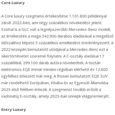
Core
Luxury
A Core luxury szegmens értékesítése 1.101.800 példánnyal
zárult 2022-ben, ami négy százalékos növekedést jelent.
Ezúttal is a GLC volt a legnépszerűbb Mercedes-Benz modell,
az értékesítés a maga 342.900 darabos eladásával a megelőző
időszakhoz képest 3 százalékos emelkedést eredményezett. A
2022 közepén bemutatott utódjával a Mercedes-Benz ezt a
sikertörténetet szeretné folytatni. A C-osztály eladásai 17
százalékkal, 299.100 darab autóra növekedtek. A tisztán
elektromos EQE immár minden régióban elérhető és 12.600
ügyfélhez érkezett már meg. A frissen bemutatott EQE SUV
már rendelhető Európában, Kínába és az Egyesült Államokba
2023 első felében érkezik. A szegmenst tovább erősíti a
vadonatúj E-osztály, amely 2023-ban ünnepli világpremierjét.
Entry
Luxury