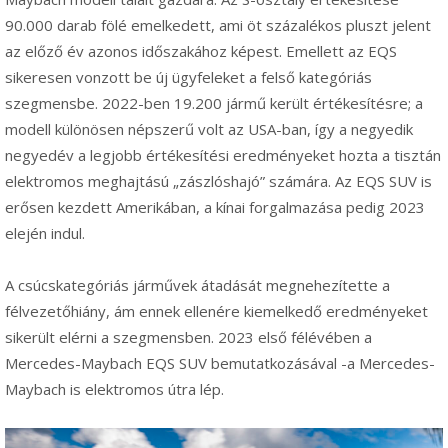
90.000 darab fölé emelkedett, ami öt százalékos pluszt jelent
az előző év azonos időszakához képest. Emellett az EQS
sikeresen vonzott be új ügyfeleket a felső kategóriás
szegmensbe. 2022-ben 19.200 jármű került értékesítésre; a
modell különösen népszerű volt az USA-ban, így a negyedik
negyedév a legjobb értékesítési eredményeket hozta a tisztán
elektromos meghajtású „zászlóshajó” számára. Az EQS SUV is
erősen kezdett Amerikában, a kínai forgalmazása pedig 2023
elején indul.
A csúcskategóriás járművek átadását megnehezítette a
félvezetőhiány, ám ennek ellenére kiemelkedő eredményeket
sikerült elérni a szegmensben. 2023 első félévében a
Mercedes-Maybach EQS SUV bemutatkozásával -a Mercedes-
Maybach is elektromos útra lép.