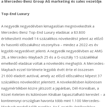
a Mercedes-Benz Group AG marketing és sales vezetője
.
Top-End Luxury
A negyedik negyedévben kimagaslóan megnövekedtek a
Mercedes-Benz Top-End Luxury eladásai: a 83.800
értékesített modell 14 százalékos növekedést jelent az előző
év hasonló időszakához viszonyítva – mindez a 2022-es év
legjobb negyedévet jelenti. A negyedik negyedévben az AMG
28, a Mercedes-Maybach 25 és a G-osztály 15 százalékkal
emelkedő eladásai voltak a növekedés meghajtói. A Mercedes-
Maybach ezzel története legjobb évét érte el összesen
21.600 eladott autóval, amely az előző időszakhoz képest 37
százalékos növekedést jelentett. A növekedésben különösen
nagymértékben közre játszott a Japánban, Dél-Koreában, a
Közel-Keleten és különösen Kínában tapasztalható kereslet – a
kontinensnyi országban havonta több mint 1.100 Mercedes-
Maybach modell talált gazdára. Az S-osztály értékesítése