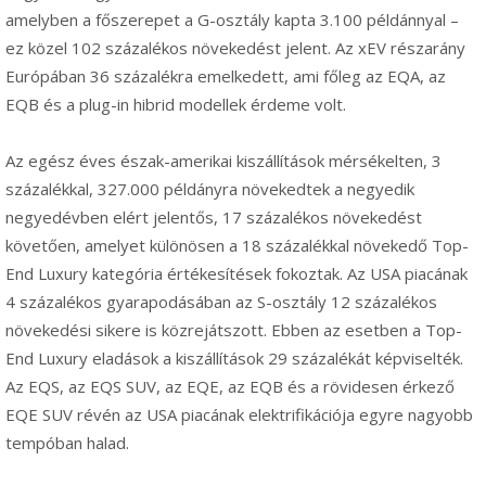
amelyben a főszerepet a G-osztály kapta 3.100 példánnyal –
ez közel 102 százalékos növekedést jelent. Az xEV részarány
Európában 36 százalékra emelkedett, ami főleg az EQA, az
EQB és a plug-in hibrid modellek érdeme volt.
Az egész éves észak-amerikai kiszállítások mérsékelten, 3
százalékkal, 327.000 példányra növekedtek a negyedik
negyedévben elért jelentős, 17 százalékos növekedést
követően, amelyet különösen a 18 százalékkal növekedő Top-
End Luxury kategória értékesítések fokoztak. Az USA piacának
4 százalékos gyarapodásában az S-osztály 12 százalékos
növekedési sikere is közrejátszott. Ebben az esetben a Top-
End Luxury eladások a kiszállítások 29 százalékát képviselték.
Az EQS, az EQS SUV, az EQE, az EQB és a rövidesen érkező
EQE SUV révén az USA piacának elektrifikációja egyre nagyobb
tempóban halad.