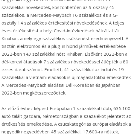
százalékkal növekedtek, köszönhetően az S-osztály 45
százalékos, a Mercedes-Maybach 16 százalékos és a G-
osztály 14 százalékos értékesítési növekedésének. A teljes
éves értékesítést a helyi Covid-intézkedések hátráltatták
Kínában, amely egy százalékos csökkenést eredményezett. A
tisztán elektromos és a plug-in hibrid járművek értékesítése
2022-ben 143 százalékkal nőtt Kínában. Elsőként 2022-ben a
dél-koreai átadások 7 százalékos növekedéssel átlépték a 80
ezres darabszámot. Emellett, 41 százalékkal az indiai és 19
százalékkal a vietnámi eladások is új magaslatokba emelkedtek.
A Mercedes-Maybach eladásai Dél-Koreában és Japánban
2022-ben megkétszereződtek.
Az előző évhez képest Európában 1 százalékkal több, 635.100
autó talált gazdára, Németországban 8 százalékot jelentett az
értékesítés emelkedése. A csúcskategóriás európai eladások a
negyedik negyedévben 45 százalékkal, 17.600-ra nőttek,