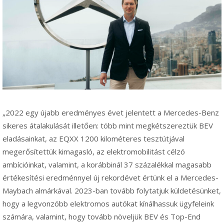
„2022 egy újabb eredményes évet jelentett a Mercedes-Benz
sikeres átalakulását illetően: több mint megkétszereztük BEV
eladásainkat, az EQXX 1200 kilométeres tesztútjával
megerősítettük kimagasló, az elektromobilitást célzó
ambícióinkat, valamint, a korábbinál 37 százalékkal magasabb
értékesítési eredménnyel új rekordévet értünk el a Mercedes-
Maybach almárkával. 2023-ban tovább folytatjuk küldetésünket,
hogy a legvonzóbb elektromos autókat kínálhassuk ügyfeleink
számára, valamint, hogy tovább növeljük BEV és Top-End