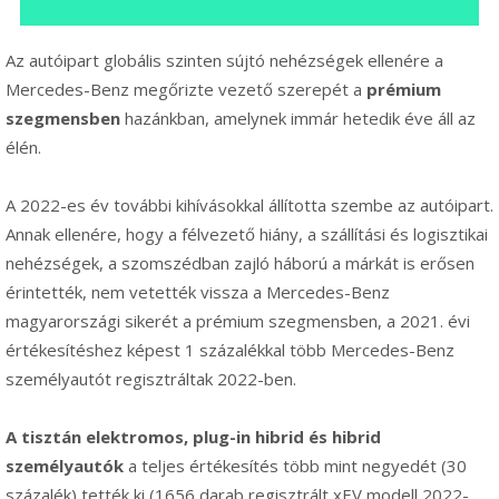
Az autóipart globális szinten sújtó nehézségek ellenére a
Mercedes-Benz megőrizte vezető szerepét a
prémium
szegmensben
hazánkban, amelynek immár hetedik éve áll az
élén.
A 2022-es év további kihívásokkal állította szembe az autóipart.
Annak ellenére, hogy a félvezető hiány, a szállítási és logisztikai
nehézségek, a szomszédban zajló háború a márkát is erősen
érintették, nem vetették vissza a Mercedes-Benz
magyarországi sikerét a prémium szegmensben, a 2021. évi
értékesítéshez képest 1 százalékkal több Mercedes-Benz
személyautót regisztráltak 2022-ben.
A tisztán elektromos, plug-in hibrid és hibrid
személyautók
a teljes értékesítés több mint negyedét (30
százalék) tették ki (1656 darab regisztrált xEV modell 2022-