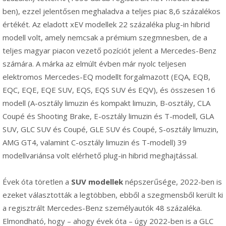
ben), ezzel jelentősen meghaladva a teljes piac 8,6 százalékos
értékét. Az eladott xEV modellek 22 százaléka plug-in hibrid
modell volt, amely nemcsak a prémium szegmnesben, de a
teljes magyar piacon vezető pozíciót jelent a Mercedes-Benz
számára. A márka az elmúlt évben már nyolc teljesen
elektromos Mercedes-EQ modellt forgalmazott (EQA, EQB,
EQC, EQE, EQE SUV, EQS, EQS SUV és EQV), és összesen 16
modell (A-osztály limuzin és kompakt limuzin, B-osztály, CLA
Coupé és Shooting Brake, E-osztály limuzin és T-modell, GLA
SUV, GLC SUV és Coupé, GLE SUV és Coupé, S-osztály limuzin,
AMG GT4, valamint C-osztály limuzin és T-modell) 39
modellvariánsa volt elérhető plug-in hibrid meghajtással.
Évek óta töretlen a
SUV modellek
népszerűsége, 2022-ben is
ezeket választották a legtöbben, ebből a szegmensből került ki
a regisztrált Mercedes-Benz személyautók 48 százaléka.
Elmondható, hogy – ahogy évek óta – úgy 2022-ben is a GLC