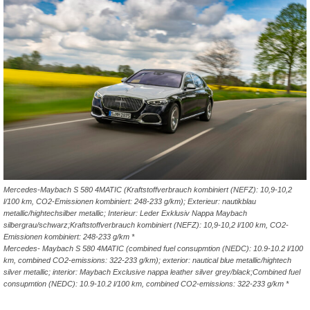
Mercedes-Maybach S 580 4MATIC (Kraftstoffverbrauch kombiniert (NEFZ): 10,9-10,2
l/100 km, CO2-Emissionen kombiniert: 248-233 g/km); Exterieur: nautikblau
metallic/hightechsilber metallic; Interieur: Leder Exklusiv Nappa Maybach
silbergrau/schwarz;Kraftstoffverbrauch kombiniert (NEFZ): 10,9-10,2 l/100 km, CO2-
Emissionen kombiniert: 248-233 g/km *
Mercedes- Maybach S 580 4MATIC (combined fuel consupmtion (NEDC): 10.9-10.2 l/100
km, combined CO2-emissions: 322-233 g/km); exterior: nautical blue metallic/hightech
silver metallic; interior: Maybach Exclusive nappa leather silver grey/black;Combined fuel
consupmtion (NEDC): 10.9-10.2 l/100 km, combined CO2-emissions: 322-233 g/km *