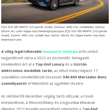
EQS SUV 580 4MATIC (US specific model), Exterieur: AMG Line, sodalithblau; Interieur:
Electric Art, Leder Nappa macchiatobeige/spacegrau EQS SUV 580 4MATIC (US specific
model), Exterior: AMG Line, sodalite blue; Interior: Electric Art, Nappa leather macchiato
beige/space grey
A világ legértékesebb
luxusautó-márkája
erős utolsó
negyedévvel zárta a 2022-es esztendőt. Kimagasló
növekedést ért el a
Top-End Luxury
és a
tisztán
elektromos
modellek terén
, az előző évhez képest 17
százalékos növekedéssel összesen
540.800 Mercedes-Benz
személyautót
értékesített az ügyfelek részére.
Az októbertől december végéig tartó időszak, a Covid-
intézkedések, a félvezetőhiány és a logisztikai kihívások
ellenére 2022 legjobb negyedévét jelentette a T
op-End