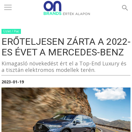
ONBRANDS
Üzlet / Piac
–
ERŐTELJESEN ZÁRTA A 2022-
ES ÉVET A MERCEDES-BENZ
ÉRTÉK
Kimagasló növekedést ért el a Top-End Luxury és
a tisztán elektromos modellek terén.
2023-01-19
ALAPON