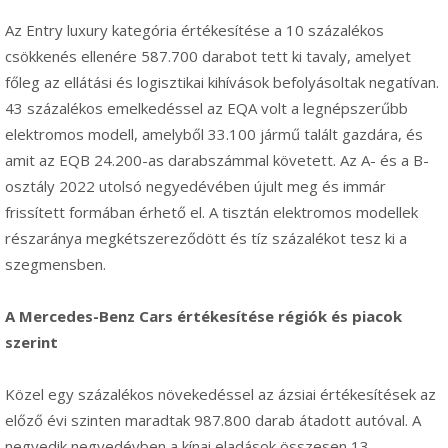
Az Entry luxury kategória értékesítése a 10 százalékos
csökkenés ellenére 587.700 darabot tett ki tavaly, amelyet
főleg az ellátási és logisztikai kihívások befolyásoltak negatívan.
43 százalékos emelkedéssel az EQA volt a legnépszerűbb
elektromos modell, amelyből 33.100 jármű talált gazdára, és
amit az EQB 24.200-as darabszámmal követett. Az A- és a B-
osztály 2022 utolsó negyedévében újult meg és immár
frissített formában érhető el. A tisztán elektromos modellek
részaránya megkétszereződött és tíz százalékot tesz ki a
szegmensben.
A Mercedes-Benz Cars értékesítése régiók és piacok
szerint
Közel egy százalékos növekedéssel az ázsiai értékesítések az
előző évi szinten maradtak 987.800 darab átadott autóval. A
negyedik negyedévben a kínai eladások összesen 13