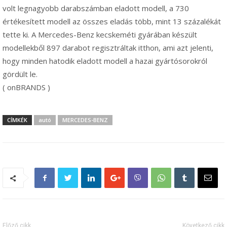
volt legnagyobb darabszámban eladott modell, a 730
értékesített modell az összes eladás több, mint 13 százalékát
tette ki. A Mercedes-Benz kecskeméti gyárában készült
modellekből 897 darabot regisztráltak itthon, ami azt jelenti,
hogy minden hatodik eladott modell a hazai gyártósorokról
gördült le.
( onBRANDS )
CÍMKÉK
autó
MERCEDES-BENZ
Előző cikk
Következő cikk