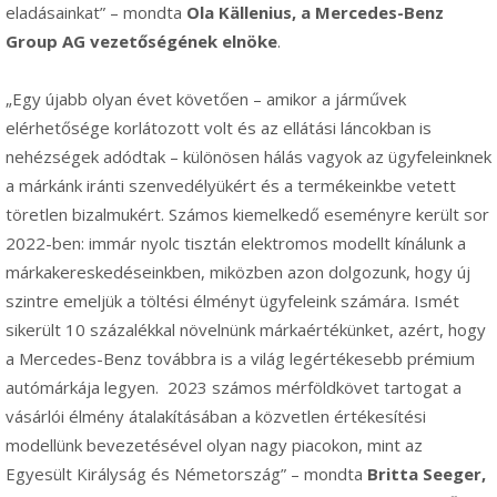
eladásainkat” – mondta
Ola Källenius, a Mercedes-Benz
Group AG vezetőségének elnöke
.
„Egy újabb olyan évet követően – amikor a járművek
elérhetősége korlátozott volt és az ellátási láncokban is
nehézségek adódtak – különösen hálás vagyok az ügyfeleinknek
a márkánk iránti szenvedélyükért és a termékeinkbe vetett
töretlen bizalmukért. Számos kiemelkedő eseményre került sor
2022-ben: immár nyolc tisztán elektromos modellt kínálunk a
márkakereskedéseinkben, miközben azon dolgozunk, hogy új
szintre emeljük a töltési élményt ügyfeleink számára. Ismét
sikerült 10 százalékkal növelnünk márkaértékünket, azért, hogy
a Mercedes-Benz továbbra is a világ legértékesebb prémium
autómárkája legyen. 2023 számos mérföldkövet tartogat a
vásárlói élmény átalakításában a közvetlen értékesítési
modellünk bevezetésével olyan nagy piacokon, mint az
Egyesült Királyság és Németország” – mondta
Britta Seeger,