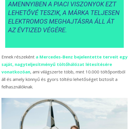
AMENNYIBEN A PIACI VISZONYOK EZT
LEHETŐVÉ TESZIK, A MÁRKA TELJESEN
ELEKTROMOS MEGHAJTÁSRA ÁLL ÁT
AZ ÉVTIZED VÉGÉRE.
Ennek részeként
a Mercedes-Benz bejelentette terveit egy
saját, nagyteljesítményű töltőhálózat létesítésére
vonatkozóan
, ami világszerte több, mint 10.000 töltőpontból
áll és amely könnyű és gyors töltési lehetőséget biztosít a
felhasználóknak.