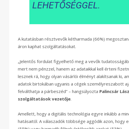
LEHETŐSÉGGEL.
A kutatásban résztvevők kétharmada (66%) megosztaná
áron kaphat szolgáltatásokat.
„Jelentős fordulat figyelhető meg a vevők tudatosságába
mert nem pénzzel, hanem az adataikkal kell érteni fizetni
lesznek rá, hogy olyan vásárlói élményt alakítsanak ki, 
adatok birtokában ugyanis a cégek személyreszabott aj
felválthatja a párbeszéd” – hangsúlyozta
Palincsár Lás
szolgáltatások vezetője
.
Amellett, hogy a digitális technológia egyre inkább a mi
hatásaitól. A válaszadók többsége aggódik azon, hogy es
(55%) vagy harmadik félnek értékesítik azokat (53%).