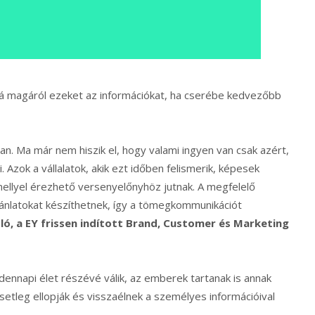
 magáról ezeket az információkat, ha cserébe kedvezőbb
n. Ma már nem hiszik el, hogy valami ingyen van csak azért,
. Azok a vállalatok, akik ezt időben felismerik, képesek
amellyel érezhető versenyelőnyhöz jutnak. A megfelelő
ánlatokat készíthetnek, így a tömegkommunikációt
zló, a EY frissen indított Brand, Customer és Marketing
ndennapi élet részévé válik, az emberek tartanak is annak
etleg ellopják és visszaélnek a személyes információival