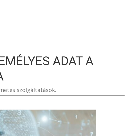
S
ZEMÉLYES ADAT A
A
rnetes szolgáltatások.