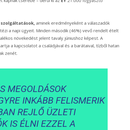
t kapnak cserébe – derül ki az
EY
21.000 fogyasztó
 szolgáltatások,
aminek eredményeként a válaszadók
tézi a napi ügyeit. Minden második (46%) vevő rendelt ételt
alékos növekedést jelent tavaly júniushoz képest. A
ja a kapcsolatot a családjával és a barátaival, tízből hatan
ak zenét.
LIS MEGOLDÁSOK
YRE INKÁBB FELISMERIK
BAN REJLŐ ÜZLETI
K IS ÉLNI EZZEL A