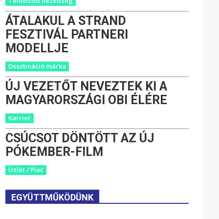
Televíziós nézettség
ÁTALAKUL A STRAND
FESZTIVÁL PARTNERI
MODELLJE
Desztináció márka
ÚJ VEZETŐT NEVEZTEK KI A
MAGYARORSZÁGI OBI ÉLÉRE
Karrier
CSÚCSOT DÖNTÖTT AZ ÚJ
PÓKEMBER-FILM
Üzlet / Piac
EGYÜTTMŰKÖDÜNK