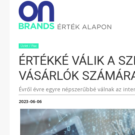
ONBRAND
–
Üzlet / Piac
ÉRTÉKKÉ VÁLIK A S
ÉRTÉK
VÁSÁRLÓK SZÁMÁR
ALAPON
Évről évre egyre népszerűbbé válnak az inte
2023-06-06