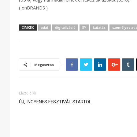
( onBRANDS )
CÍMKÉK
adat
digitalizáció
EY
kutatás
személyes ada
Megosztás
Előző cikk
ÚJ, INGYENES FESZTIVÁL STARTOL