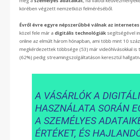
meg a
személyes adataikat
, ha valódi kedvezményeke
körében végzett nemzetközi felméréséből.
Évről évre egyre népszerűbbé válnak az internetes
közel fele már a
digitális technológiák
segítségével in
online az elmúlt három hónapban, ami több mint 10 száz
megkérdezettek többsége (53) már videóhívásokkal is tart
(62%) pedig streamingszolgáltatáson keresztül hallgatn
A VÁSÁRLÓK A DIGITÁ
HASZNÁLATA SORÁN EG
A SZEMÉLYES ADATAIK
ÉRTÉKET, ÉS HAJLANDÓ