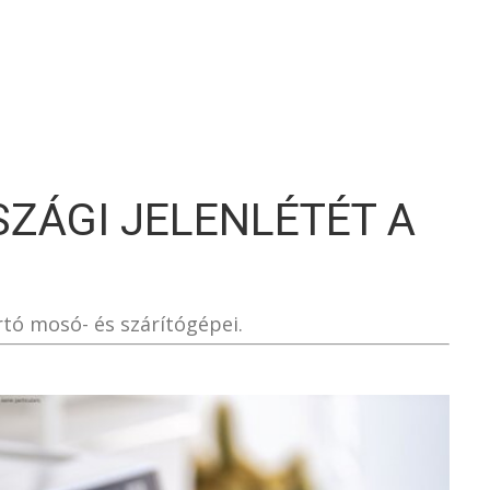
S
ZÁGI JELENLÉTÉT A
rtó mosó- és szárítógépei.