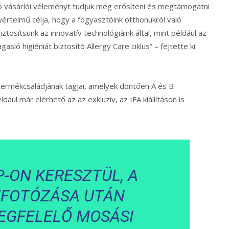
váló vásárlói véleményt tudjuk még erősíteni és megtámogatni
rtelmű célja, hogy a fogyasztóink otthonukról való
sítsunk az innovatív technológiáink által, mint például az
ló higiéniát biztosító Allergy Care ciklus” – fejtette ki
rmékcsaládjának tagjai, amelyek döntően A és B
ul már elérhető az az exkluzív, az IFA kiállításon is
P-ON KERESZTÜL, A
EFOTÓZÁSA UTÁN
EGFELELŐ MOSÁSI