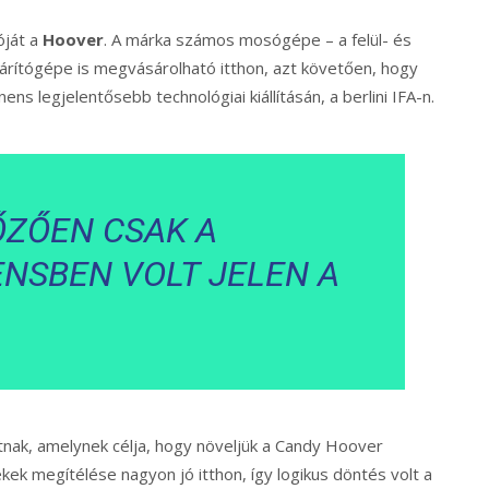
óját a
Hoover
. A márka számos mosógépe – a felül- és
árítógépe is megvásárolható itthon, azt követően, hogy
ns legjelentősebb technológiai kiállításán, a berlini IFA-n.
ŐZŐEN CSAK A
NSBEN VOLT JELEN A
tnak, amelynek célja, hogy növeljük a Candy Hoover
kek megítélése nagyon jó itthon, így logikus döntés volt a