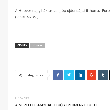
A Hoover nagy háztartási gép újdonságai itthon az Euron
( onBRANDS )
CÍMKÉK
Hoover
Megosztás
Előző cikk
A MERCEDES-MAYBACH ERŐS EREDMÉNYT ÉRT EL