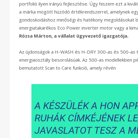
portfolió ilyen irányú fejlesztése. Úgy hiszem ezt a ki
a márka mögött húzódó értékrendszerrel, amelynek egyé
gondoskodáshoz minőségi és hatékony megoldásokat bizto
energiatakarékos Eco Power inverter motor vagy a kimagas
Rózsa Márton, a vállalat ügyvezető igazgatója.
Az újdonságok a H-WASH és H-DRY 300-as és 500-as te
energiaosztály besorolásúak. Az 500-as modellekben példá
bemutatott Scan to Care funkció, amely révén
A KÉSZÜLÉK A HON AP
RUHÁK CÍMKÉJÉNEK L
JAVASLATOT TESZ A M