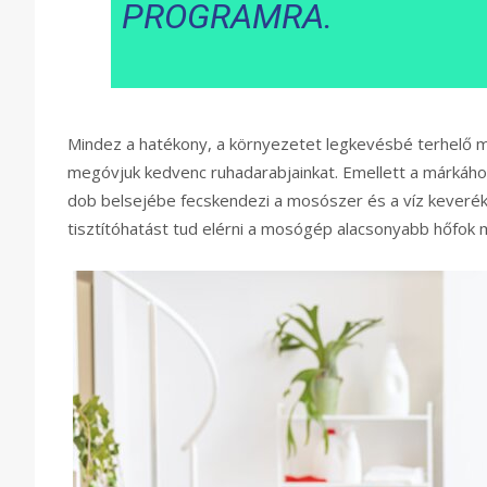
PROGRAMRA.
Mindez a hatékony, a környezetet legkevésbé terhelő mű
megóvjuk kedvenc ruhadarabjainkat. Emellett a márkáh
dob belsejébe fecskendezi a mosószer és a víz keverék
tisztítóhatást tud elérni a mosógép alacsonyabb hőfok me