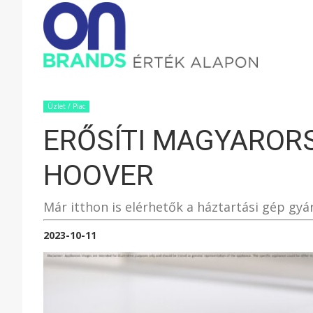
ONBRAND
–
Üzlet / Piac
ERŐSÍTI MAGYARORS
ÉRTÉK
HOOVER
ALAPON
Már itthon is elérhetők a háztartási gép gyá
2023-10-11