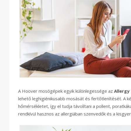
A Hoover mosógépek egyik különlegessége az
Allergy
lehető leghigiénikusabb mosását és fertőtlenítését. A ké
hőmérsékletet, így el tudja távolítani a pollent, poratk
rendkívül hasznos az allergiában szenvedők és a kisgy