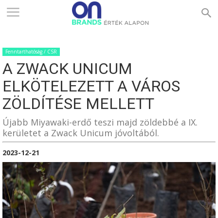
ONBRANDS
Fenntarthatóság / CSR
–
A ZWACK UNICUM
ELKÖTELEZETT A VÁROS
ÉRTÉK
ZÖLDÍTÉSE MELLETT
Újabb Miyawaki-erdő teszi majd zöldebbé a IX.
kerületet a Zwack Unicum jóvoltából.
ALAPON
2023-12-21