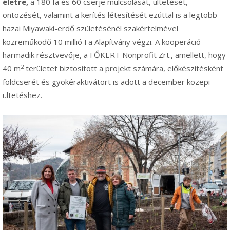
életre,
a 180 fa és 60 cserje mulcsolását, ültetését,
öntözését, valamint a kerítés létesítését ezúttal is a legtöbb
hazai Miyawaki-erdő születésénél szakértelmével
közreműködő 10 millió Fa Alapítvány végzi. A kooperáció
harmadik résztvevője, a FŐKERT Nonprofit Zrt., amellett, hogy
2
40 m
területet biztosított a projekt számára, előkészítésként
földcserét és gyökéraktivátort is adott a december közepi
ültetéshez.