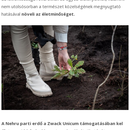
nem utolsósorban a természet közelségének megnyugtató
hatásával
növeli az életminőséget.
A Nehru parti erdő a Zwack Unicum támogatásában kel