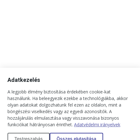
Adatkezelés
A legjobb élmény biztosítása érdekében cookie-kat
használunk. Ha beleegyezik ezekbe a technológiákba, akkor
Kapcsolat
Impresszum
Médiaajánlat
Jogi tudnivalók
olyan adatokat dolgozhatunk fel ezen az oldalon, mint a
Adatkezelési tájékoztató
böngészési viselkedés vagy az egyedi azonosítók. A
hozzájárulás elmulasztása vagy visszavonása bizonyos
Copyright © 2025. Minden jog fenntartva. onBRANDS
funkciókat hátrányosan érinthet.
Adatvédelmi irányelvek
Testreszabás
Összes elutasítása