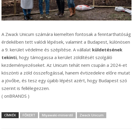
A Zwack Unicum számára kiemelten fontosak a fenntarthatóság
érdekében tett valódi lépések, valamint a Budapest, különösen
a 9. kerület védelme és szépítése. A vállalat
küldetésének
tekinti
, hogy támogassa a kerület zöldítését szolgáló
kezdeményezéseket. Az Unicum tehát nem csupán a 2024-et
köszönti a zöld összefogással, hanem évtizedekre előre mutat
a jövőbe, és tesz egy újabb lépést azért, hogy Budapest szó
szerint is fellélegezzen.
( onBRANDS )
CÍMKÉK
FŐKERT
Miyawaki-minierdő
Zwack Unicum