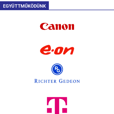
EGYÜTTMŰKÖDÜNK