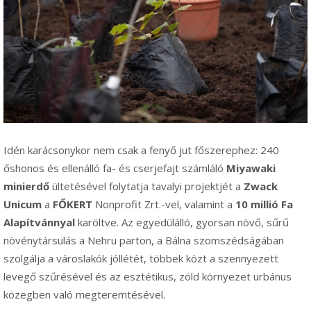
Idén karácsonykor nem csak a fenyő jut főszerephez: 240
őshonos és ellenálló fa- és cserjefajt számláló
Miyawaki
minierdő
ültetésével folytatja tavalyi projektjét a
Zwack
Unicum
a
FŐKERT
Nonprofit Zrt.-vel, valamint a
10 millió Fa
Alapítvánnyal
karöltve. Az egyedülálló, gyorsan növő, sűrű
növénytársulás a Nehru parton, a Bálna szomszédságában
szolgálja a városlakók jóllétét, többek közt a szennyezett
levegő szűrésével és az esztétikus, zöld környezet urbánus
közegben való megteremtésével.