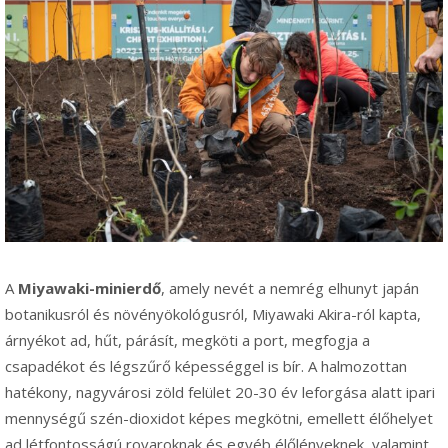
A
Miyawaki-minierdő
, amely nevét a nemrég elhunyt japán
botanikusról és növényökológusról, Miyawaki Akira-ról kapta,
árnyékot ad, hűt, párásít, megköti a port, megfogja a
csapadékot és légszűrő képességgel is bír. A halmozottan
hatékony, nagyvárosi zöld felület 20-30 év leforgása alatt ipari
mennységű szén-dioxidot képes megkötni, emellett élőhelyet
ad létfontosságú rovaroknak és egyéb élőlényeknek, valamint