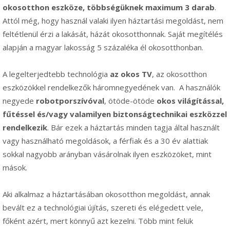
okosotthon eszköze, többségüknek maximum 3 darab
.
Attól még, hogy használ valaki ilyen háztartási megoldást, nem
feltétlenül érzi a lakását, házát okosotthonnak. Saját megítélés
alapján a magyar lakosság 5 százaléka él okosotthonban.
A legelterjedtebb technológia
az okos TV
, az okosotthon
eszközökkel rendelkezők háromnegyedének van. A használók
negyede
robotporszívóval
, ötöde-ötöde
okos világítással,
fűtéssel és/vagy valamilyen biztonságtechnikai eszközzel
rendelkezik
. Bár ezek a háztartás minden tagja által használt
vagy használható megoldások, a férfiak és a 30 év alattiak
sokkal nagyobb arányban vásárolnak ilyen eszközöket, mint
mások.
Aki alkalmaz a háztartásában okosotthon megoldást, annak
bevált ez a technológiai újítás, szereti és elégedett vele,
főként azért, mert könnyű azt kezelni. Több mint felük