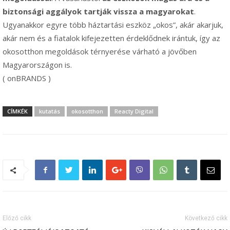
biztonsági aggályok tartják vissza a magyarokat
.
Ugyanakkor egyre több háztartási eszköz „okos”, akár akarjuk,
akár nem és a fiatalok kifejezetten érdeklődnek irántuk, így az
okosotthon megoldások térnyerése várható a jövőben
Magyarországon is.
( onBRANDS )
CÍMKÉK
kutatás
okosotthon
Reacty Digital
Előző cikk
Következő cikk