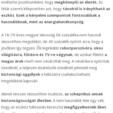
említette pozitívumként, hogy
megkönnyíti az életét
, és
felük szereti kifejezetten azt, hogy
távolról is irányítható az
eszköz
.
Ezek a kényelmi szempontok fontosabbak a
használóknak, mint az energiahatékonyság
.
A 18-79 éves magyar lakosság 68 százaléka nem használ
okosotthon megoldást, de 40 százalék nyitott arra, hogy a
jövőben így tegyen. Ők leginkább
robotporszívóra
,
okos
világításra, fűtésre és TV-re vágynak
, de azokat főként
a
magas áruk
miatt nem vásárolták meg. A vásárlásra nyitottak
tizedénél, a teljesen elzárkózók ötödénél jelennek meg
biztonsági aggályok
a hálózatra csatlakoztatható
megoldások kapcsán.
Akinek nincsen okosotthon eszköze,
az szkeptikus annak
biztonságosságát illetően
. A nem használók fele úgy véli,
hogy az eszköz hálózatán keresztül
megfigyelhetnék őket
.