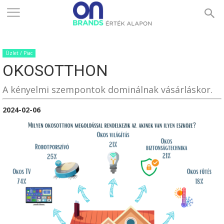
ONBRANDS
Üzlet / Piac
–
OKOSOTTHON
A kényelmi szempontok dominálnak vásárláskor.
ÉRTÉK
2024-02-06
ALAPON