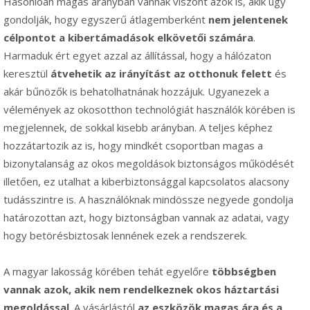
Hasonlóan magas arányban vannak viszont azok is, akik úgy
gondolják, hogy egyszerű átlagemberként
nem jelentenek
célpontot
a kibertámadások elkövetői számára
.
Harmaduk ért egyet azzal az állítással, hogy a hálózaton
keresztül
átvehetik az irányítást az otthonuk felett
és
akár bűnözők is behatolhatnának hozzájuk. Ugyanezek a
vélemények az okosotthon technológiát használók körében is
megjelennek, de sokkal kisebb arányban. A teljes képhez
hozzátartozik az is, hogy mindkét csoportban magas a
bizonytalanság az okos megoldások biztonságos működését
illetően, ez utalhat a kiberbiztonsággal kapcsolatos alacsony
tudásszintre is. A használóknak mindössze negyede gondolja
határozottan azt, hogy biztonságban vannak az adatai, vagy
hogy betörésbiztosak lennének ezek a rendszerek.
A magyar lakosság körében tehát egyelőre
többségben
vannak azok, akik nem rendelkeznek okos háztartási
megoldással
. A vásárlástól
az eszközök magas ára és a