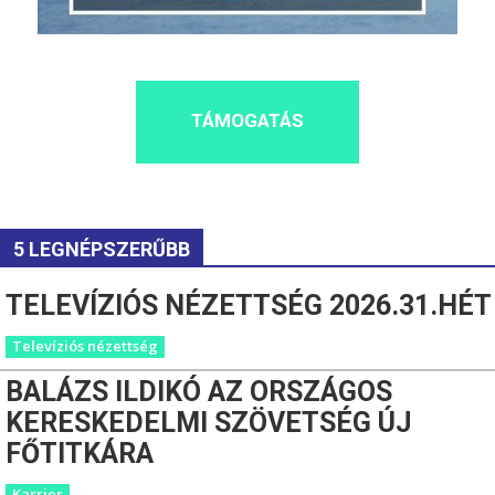
TÁMOGATÁS
5 LEGNÉPSZERŰBB
TELEVÍZIÓS NÉZETTSÉG 2026.31.HÉT
Televíziós nézettség
BALÁZS ILDIKÓ AZ ORSZÁGOS
KERESKEDELMI SZÖVETSÉG ÚJ
FŐTITKÁRA
Karrier