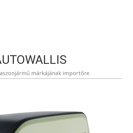
S
AUTOWALLIS
 haszonjármű márkájának importőre.