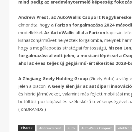
mind pedig az eredménytermelő képesség fokozás
Andrew Prest, az AutoWallis Csoport Nagykereske
elmondta, hogy
a Farizon
forgalmazása 2024 második
modellekkel.
Az AutoWallis
által
a Farizon
kapcsán lefe
kishaszonjárművet helyeztek forgalomba, melynek harmad
hogy a megállapodás stratégiai fontosságú,
hiszen Len
forgalmazással volt jelen, a mostani lépéssel a Cso
ahol az éves teljes új gépjármű-értékesítés 2023-b
A Zhejiang Geely Holding Group
(Geely Auto) a világ 
jelen a piacon.
A Geely élen jár az autóipari innováci
és hibrid járműveket, valamint más fejlett mobilitási me
betöltött pozíciójával és széleskörű tevékenységével az 
( onBRANDS )
CÍMKÉK
Andrew Prest
autó
AutoWallis Csoport
elektro