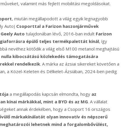
rműveket, valamint más fejlett mobilitási megoldásokat.
soport
, miután megállapodott a világ egyik legnagyobb
ly Auto)
Csoporttal
a Farizon haszonjárművek
 Geely Auto
tulajdonában lévő, 2016-ban indult
Farizon
giaforrásra épülő teljes termékpalettát kínál
, így
bbá nevéhez kötődik a világ első M100 metanol meghajtású
d, nulla kibocsátású közlekedés támogatására
erekkel rendelkezik
. A márka az ázsiai sikereket követően a
ban, a Közel-Keleten és Délkelet-Ázsiában, 2024-ben pedig
tója
a megállapodás kapcsán elmondta, hogy
az
yan kínai márkákkal, mint a BYD és az MG
. A vállalat
etőségeket annak érdekében, hogy a Csoport 16 országos
bővülő márkakínálatát olyan innovatív és népszerű
 meghatározói lehetnek mind a forgalombővülést,