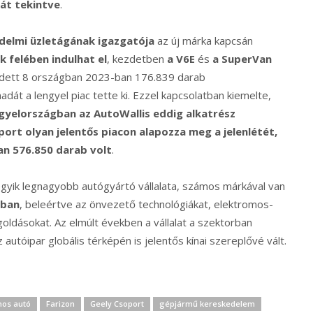
át tekintve
.
delmi üzletágának igazgatója
az új márka kapcsán
 felében indulhat el
, kezdetben
a V6E
és
a SuperVan
dett 8 országban 2023-ban 176.839 darab
át a lengyel piac tette ki. Ezzel kapcsolatban kiemelte,
gyelországban az AutoWallis eddig alkatrész
port olyan jelentős piacon alapozza meg a jelenlétét,
an 576.850 darab volt
.
egyik legnagyobb autógyártó vállalata, számos márkával van
óban
, beleértve az önvezető technológiákat, elektromos-
goldásokat. Az elmúlt években a vállalat a szektorban
autóipar globális térképén is jelentős kínai szereplővé vált.
mos autó
Farizon
Geely Csoport
gépjármű kereskedelem