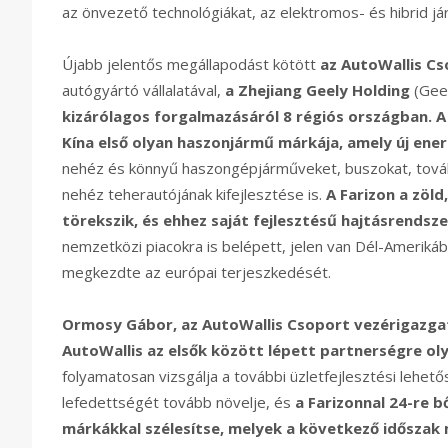
az önvezető technológiákat, az elektromos- és hibrid já
Újabb jelentős megállapodást kötött
az AutoWallis C
autógyártó vállalatával,
a Zhejiang Geely Holding
(Gee
kizárólagos forgalmazásáról 8 régiós országban. A
Kína első olyan haszonjármű márkája, amely új ener
nehéz és könnyű haszongépjárműveket, buszokat, tová
nehéz teherautójának kifejlesztése is.
A Farizon a zöl
törekszik, és ehhez saját fejlesztésű hajtásrendsz
nemzetközi piacokra is belépett, jelen van Dél-Ameriká
megkezdte az európai terjeszkedését.
Ormosy Gábor, az AutoWallis Csoport vezérigazga
AutoWallis az elsők között lépett partnerségre ol
folyamatosan vizsgálja a további üzletfejlesztési leh
lefedettségét tovább növelje, és
a Farizonnal 24-re 
márkákkal szélesítse, melyek a következő időszak