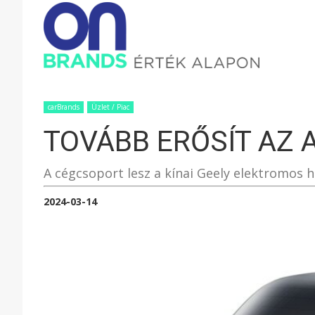
ONBRAND
–
carBrands
Üzlet / Piac
TOVÁBB ERŐSÍT AZ 
ÉRTÉK
A cégcsoport lesz a kínai Geely elektromos
ALAPON
2024-03-14