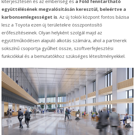
kiterjesztésén és az emberiség és
a Föld fenntartható
együttélésének megvalósításán keresztül, beleértve a
karbonsemlegességet is
. Az új tokiói központ fontos bázisa
lesz a Toyota ezen új területekre összpontosító
erőfeszítéseinek. Olyan helyként szolgál majd az
együttműködésen alapuló alkotás számára, ahol a partnerek
sokszínű csoportja gyűlhet össze, szoftverfejlesztési
funkciókkal és a bemutatókhoz szükséges létesítményekkel.