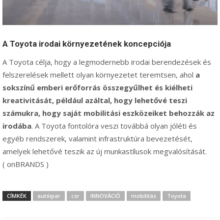
A Toyota irodai környezetének koncepciója
A Toyota célja, hogy a legmodernebb irodai berendezések és
felszerelések mellett olyan környezetet teremtsen, ahol
a
sokszínű emberi erőforrás összegyűlhet és kiélheti
kreativitását, például azáltal, hogy lehetővé teszi
számukra, hogy saját mobilitási eszközeiket behozzák az
irodába
. A Toyota fontolóra veszi továbbá olyan jóléti és
egyéb rendszerek, valamint infrastruktúra bevezetését,
amelyek lehetővé teszik az új munkastílusok megvalósítását.
( onBRANDS )
CÍMKÉK
autóipar
csr
INNOVÁCIÓ
mobilitás
Toyota