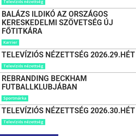
Televíziós nézettség
BALÁZS ILDIKÓ AZ ORSZÁGOS
KERESKEDELMI SZÖVETSÉG ÚJ
FŐTITKÁRA
Karrier
TELEVÍZIÓS NÉZETTSÉG 2026.29.HÉT
Televíziós nézettség
REBRANDING BECKHAM
FUTBALLKLUBJÁBAN
Sportmárka
TELEVÍZIÓS NÉZETTSÉG 2026.30.HÉT
Televíziós nézettség