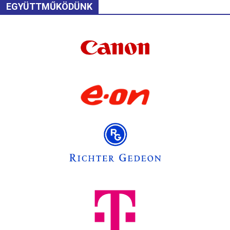
EGYÜTTMŰKÖDÜNK