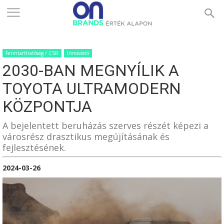
ONBRANDS
Fenntarthatóság / CSR
Innováció
–
2030-BAN MEGNYÍLIK A
TOYOTA ULTRAMODERN
ÉRTÉK
KÖZPONTJA
A bejelentett beruházás szerves részét képezi a
városrész drasztikus megújításának és
ALAPON
fejlesztésének.
2024-03-26