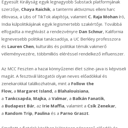
Egyesült Királyság egyik legnagyobb Substack platformjának
szerzője,
Chaya Raichik
, a tantermi aktivizmus elleni harc
éllovasa, a Libs of TikTok alapítója, valamint
C. Raja Mohan
író,
India külpolitikájának egyik legismertebb szakértője. Továbbá
elfogadta a meghívást a rendezvényre
Dan Schnur
, Kalifornia
legnevesebb politikai tanácsadója, a UC Berkley professzora
és
Lauren Chen
, kulturális és politikai témák vakmerő
véleményvezére, többmilliós eléréssel rendelkező influenszer.
Az MCC Feszten a hazai könnyűzenei élet színe-java is képviseli
magát. A fesztivál látogatói olyan neves előadókkal és
zenekarokkal találkozhatnak, mint a
Follow the
Flow,
a
Margaret Island
, a
Blahalouisiana
,
a
Tankcsapda
,
Majka
, a
Valmar
, a
Balkán Fanatik
,
a
Budapest Bár
, az
Irie Maffia
, valamint a
Csík Zenekar
,
a
Random Trip
,
Paulina
és a
Parno Graszt
.