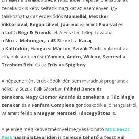
Emellett a fiatalok körében különösen népszerű előadók és
zenekarok is képviseltetik magukat az eseményen, így
találkozhatnak az érdeklődők
Manuellel
,
Metzker
Viktóriával,
Regán Lilivel
,
Jaurival
valamint
Pixa-val
és
a
Lofti Begi & Friends
-el. A Feszten fellép továbbá
a
Nox
a
Mehringer
, a
4S Street
, a
Kacaj
,
a
Kultúrkör
,
Hangácsi Márton,
Szivák Zsolt
, valamint az
előadók sorát erősíti
Yamina
,
Andro
,
Willcox
,
Szeresd a
Trashem Bébi
és az
Erős vs Spigiboy
.
A népzene iránt érdeklődők idén sem maradnak programok
nélkül, a Suzuki Folk Sátorban
Pálházi Bence és
zenekara
,
Nagy Csomor András és zenekara,
a
Tűz lángja
zenekar
és a
Fanfara Complexa
gondoskodik a jó hangulatról,
valamint fellép a
Magyar Nemzeti Táncegyüttes
is.
A jelenleg még kedvezménnyel megvásárolható
MCC Feszt
Pass
használatával idén is teljessé tehető a fesztivál