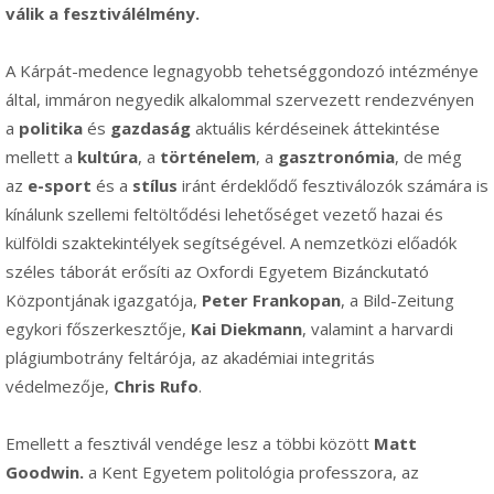
válik a fesztiválélmény.
A Kárpát-medence legnagyobb tehetséggondozó intézménye
által, immáron negyedik alkalommal szervezett rendezvényen
a
politika
és
gazdaság
aktuális kérdéseinek áttekintése
mellett a
kultúra
, a
történelem
, a
gasztronómia
, de még
az
e-sport
és a
stílus
iránt érdeklődő fesztiválozók számára is
kínálunk szellemi feltöltődési lehetőséget vezető hazai és
külföldi szaktekintélyek segítségével. A nemzetközi előadók
széles táborát erősíti az Oxfordi Egyetem Bizánckutató
Központjának igazgatója,
Peter Frankopan
, a Bild-Zeitung
egykori főszerkesztője,
Kai Diekmann
, valamint a harvardi
plágiumbotrány feltárója, az akadémiai integritás
védelmezője,
Chris Rufo
.
Emellett a fesztivál vendége lesz a többi között
Matt
Goodwin.
a Kent Egyetem politológia professzora, az