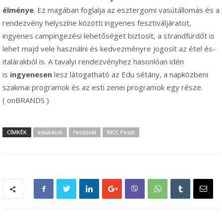
élménye
. Ez magában foglalja az esztergomi vasútállomás és a
rendezvény helyszíne közötti ingyenes fesztiváljáratot,
ingyenes campingezési lehetőséget biztosít, a strandfürdőt is
lehet majd vele használni és kedvezményre jogosít az étel és-
italárakból is. A tavalyi rendezvényhez hasonlóan idén
is
ingyenesen
lesz látogatható az Edu sétány, a napközbeni
szakmai programok és az esti zenei programok egy része.
( onBRANDS )
CÍMKÉK
edukáció
fesztivál
MCC Feszt