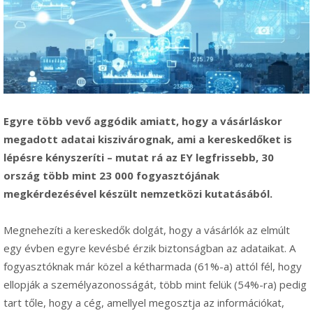
Egyre több vevő aggódik amiatt, hogy a vásárláskor
megadott adatai kiszivárognak, ami a kereskedőket is
lépésre kényszeríti – mutat rá az EY legfrissebb, 30
ország több mint 23 000 fogyasztójának
megkérdezésével készült nemzetközi kutatásából.
Megnehezíti a kereskedők dolgát, hogy a vásárlók az elmúlt
egy évben egyre kevésbé érzik biztonságban az adataikat. A
fogyasztóknak már közel a kétharmada (61%-a) attól fél, hogy
ellopják a személyazonosságát, több mint felük (54%-ra) pedig
tart tőle, hogy a cég, amellyel megosztja az információkat,