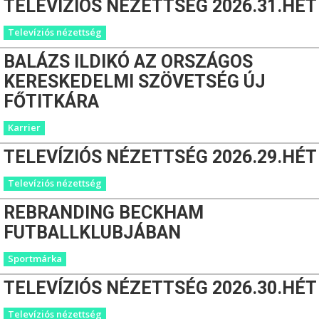
TELEVÍZIÓS NÉZETTSÉG 2026.31.HÉT
Televíziós nézettség
BALÁZS ILDIKÓ AZ ORSZÁGOS
KERESKEDELMI SZÖVETSÉG ÚJ
FŐTITKÁRA
Karrier
TELEVÍZIÓS NÉZETTSÉG 2026.29.HÉT
Televíziós nézettség
REBRANDING BECKHAM
FUTBALLKLUBJÁBAN
Sportmárka
TELEVÍZIÓS NÉZETTSÉG 2026.30.HÉT
Televíziós nézettség