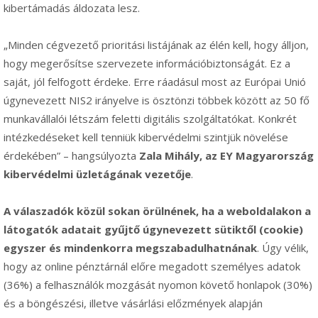
kibertámadás áldozata lesz.
„Minden cégvezető prioritási listájának az élén kell, hogy álljon,
hogy megerősítse szervezete információbiztonságát. Ez a
saját, jól felfogott érdeke. Erre ráadásul most az Európai Unió
úgynevezett NIS2 irányelve is ösztönzi többek között az 50 fő
munkavállalói létszám feletti digitális szolgáltatókat. Konkrét
intézkedéseket kell tenniük kibervédelmi szintjük növelése
érdekében” – hangsúlyozta
Zala Mihály, az EY Magyarország
kibervédelmi üzletágának vezetője
.
A válaszadók közül sokan örülnének, ha a weboldalakon a
látogatók adatait gyűjtő úgynevezett sütiktől (cookie)
egyszer és mindenkorra megszabadulhatnának
. Úgy vélik,
hogy az online pénztárnál előre megadott személyes adatok
(36%) a felhasználók mozgását nyomon követő honlapok (30%)
és a böngészési, illetve vásárlási előzmények alapján