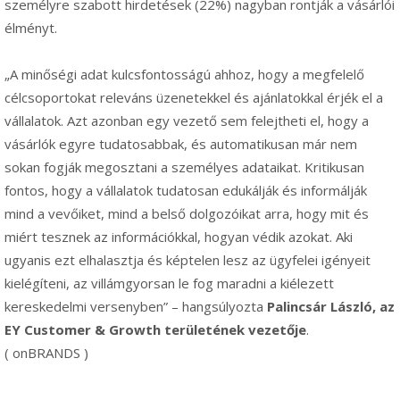
személyre szabott hirdetések (22%) nagyban rontják a vásárlói
élményt.
„A minőségi adat kulcsfontosságú ahhoz, hogy a megfelelő
célcsoportokat releváns üzenetekkel és ajánlatokkal érjék el a
vállalatok. Azt azonban egy vezető sem felejtheti el, hogy a
vásárlók egyre tudatosabbak, és automatikusan már nem
sokan fogják megosztani a személyes adataikat. Kritikusan
fontos, hogy a vállalatok tudatosan edukálják és informálják
mind a vevőiket, mind a belső dolgozóikat arra, hogy mit és
miért tesznek az információkkal, hogyan védik azokat. Aki
ugyanis ezt elhalasztja és képtelen lesz az ügyfelei igényeit
kielégíteni, az villámgyorsan le fog maradni a kiélezett
kereskedelmi versenyben” – hangsúlyozta
Palincsár László, az
EY Customer & Growth területének vezetője
.
( onBRANDS )