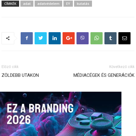
CÍMKÉK
adat
adatvédelem
EY
kutatás
Előző cikk
Következő cikk
ZÖLDEBB UTAKON
MÉDIACÉGEK ÉS GENERÁCIÓK