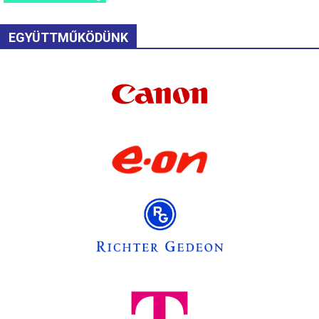
EGYÜTTMŰKÖDÜNK