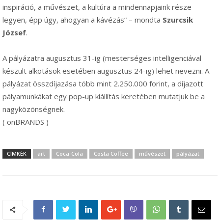
inspiráció, a művészet, a kultúra a mindennapjaink része
legyen, épp úgy, ahogyan a kávézás” – mondta
Szurcsik
József
.
A pályázatra augusztus 31-ig (mesterséges intelligenciával
készült alkotások esetében augusztus 24-ig) lehet nevezni. A
pályázat összdíjazása több mint 2.250.000 forint, a díjazott
pályamunkákat egy pop-up kiállítás keretében mutatjuk be a
nagyközönségnek.
( onBRANDS )
CÍMKÉK
art
Coca-Cola
Costa Coffee
művészet
pályázat