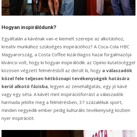
Hogyan inspirálódunk?
Egyáltalán a kávénak van-e kiemelt szerepe az alkotáshoz,
kreatív munkához szükséges inspirációhoz? A Coca-Cola HBC
Magyarország, a Costa Coffee kizárólagos hazai forgalmazója
kíváncsi volt, hogy ki hogyan inspirálódik: az Opinio kutatócéggel
közösen végzett felmérésből az derült ki, hogy
a válaszadók
közel fele teljesen hétköznapi tevékenységek hatására
kerül alkotó fázisba
, legyen az zenehallgatás, egy jó kávé
vagy egy séta. A kávét mint inspirációforrást a válaszadók
harmada jelölte meg a felmérésben, 37 százalékuk sport,
minden negyedik ember pedig kulturális tevékenység közben
nyer inspirációt.