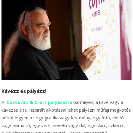
Kávézz és pályázz!
A
Costa Art & Craft pályázatra
bármilyen, a kávé vagy a
kávézás által inspirált alkotással lehet pályázni műfaji megkötés
nélkül: legyen az egy grafika vagy festmény, egy fotó, videó
vagy animáció, egy vers, novella vagy dal, egy skicc, szkeccs,
ruhaköltemény vagy egy koktél – bármi, ami szebbé,