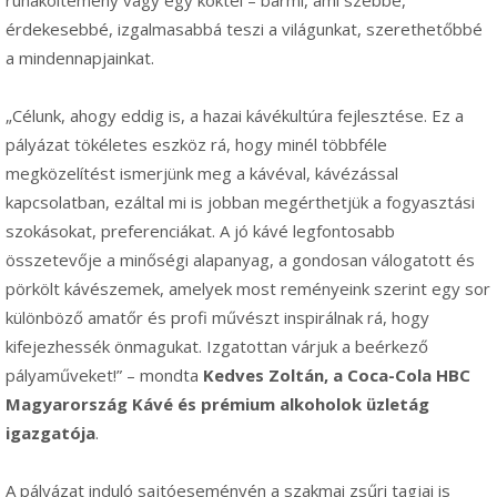
érdekesebbé, izgalmasabbá teszi a világunkat, szerethetőbbé
a mindennapjainkat.
„Célunk, ahogy eddig is, a hazai kávékultúra fejlesztése. Ez a
pályázat tökéletes eszköz rá, hogy minél többféle
megközelítést ismerjünk meg a kávéval, kávézással
kapcsolatban, ezáltal mi is jobban megérthetjük a fogyasztási
szokásokat, preferenciákat. A jó kávé legfontosabb
összetevője a minőségi alapanyag, a gondosan válogatott és
pörkölt kávészemek, amelyek most reményeink szerint egy sor
különböző amatőr és profi művészt inspirálnak rá, hogy
kifejezhessék önmagukat. Izgatottan várjuk a beérkező
pályaműveket!” – mondta
Kedves Zoltán
, a Coca-Cola HBC
Magyarország Kávé és prémium alkoholok üzletág
igazgatója
.
A pályázat induló sajtóeseményén a szakmai zsűri tagjai is