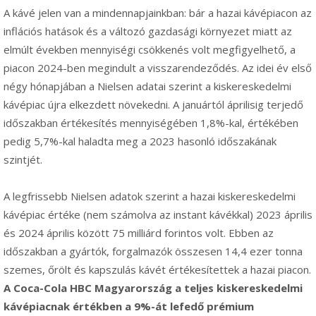
A kávé jelen van a mindennapjainkban: bár a hazai kávépiacon az
inflációs hatások és a változó gazdasági környezet miatt az
elmúlt években mennyiségi csökkenés volt megfigyelhető, a
piacon 2024-ben megindult a visszarendeződés. Az idei év első
négy hónapjában a Nielsen adatai szerint a kiskereskedelmi
kávépiac újra elkezdett növekedni. A januártól áprilisig terjedő
időszakban értékesítés mennyiségében 1,8%-kal, értékében
pedig 5,7%-kal haladta meg a 2023 hasonló időszakának
szintjét.
A legfrissebb Nielsen adatok szerint a hazai kiskereskedelmi
kávépiac értéke (nem számolva az instant kávékkal) 2023 április
és 2024 április között 75 milliárd forintos volt. Ebben az
időszakban a gyártók, forgalmazók összesen 14,4 ezer tonna
szemes, őrölt és kapszulás kávét értékesítettek a hazai piacon.
A Coca-Cola HBC Magyarország a teljes kiskereskedelmi
kávépiacnak értékben a 9%-át lefedő prémium