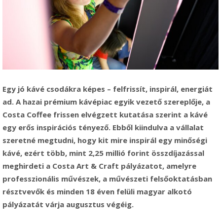
Egy jó kávé csodákra képes – felfrissít, inspirál, energiát
ad. A hazai prémium kávépiac egyik vezető szereplője, a
Costa Coffee frissen elvégzett kutatása szerint a kávé
egy erős inspirációs tényező. Ebből kiindulva a vállalat
szeretné megtudni, hogy kit mire inspirál egy minőségi
kávé, ezért több, mint 2,25 millió forint összdíjazással
meghirdeti a Costa Art & Craft pályázatot, amelyre
professzionális művészek, a művészeti felsőoktatásban
résztvevők és minden 18 éven felüli magyar alkotó
pályázatát várja augusztus végéig.