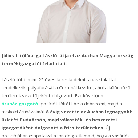
Július 1-től Varga László látja el az Auchan Magyarország
termékigazgatói feladatait.
László több mint 25 éves kereskedelmi tapasztalattal
rendelkezik, pályafutását a Cora-nál kezdte, ahol a különböző
területek vezetőjeként dolgozott. Ezt követően
áruházigazgatói
pozíciót töltött be a debreceni, majd a
miskolci áruházaknál.
8 évig vezette az Auchan legnagyobb
üzletét Budaörsön, majd választék- és beszerzési
igazgatóként dolgozott a friss területeken
. Új
pozíciójában csapataival azon dolgozik majd, hogy a vásárlók