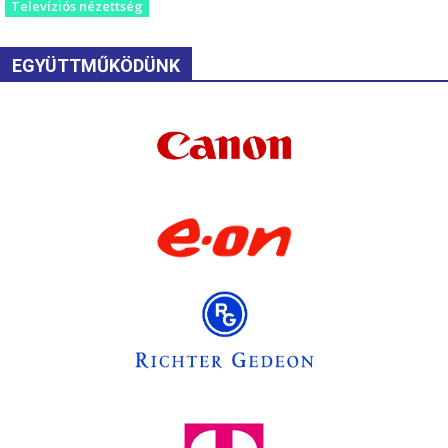
Televíziós nézettség
EGYÜTTMŰKÖDÜNK