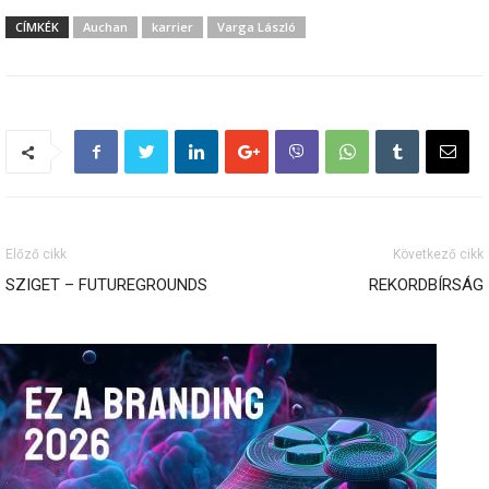
CÍMKÉK
Auchan
karrier
Varga László
Előző cikk
Következő cikk
SZIGET – FUTUREGROUNDS
REKORDBÍRSÁG