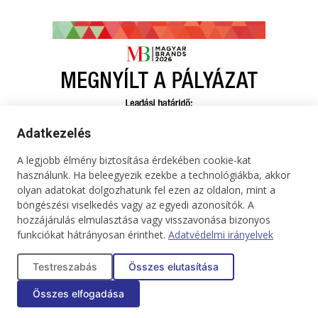
Adatkezelés
A legjobb élmény biztosítása érdekében cookie-kat
használunk. Ha beleegyezik ezekbe a technológiákba, akkor
olyan adatokat dolgozhatunk fel ezen az oldalon, mint a
böngészési viselkedés vagy az egyedi azonosítók. A
hozzájárulás elmulasztása vagy visszavonása bizonyos
funkciókat hátrányosan érinthet.
Adatvédelmi irányelvek
Kapcsolat
Impresszum
Médiaajánlat
Jogi tudnivalók
Testreszabás
Összes elutasítása
Adatkezelési tájékoztató
Összes elfogadása
Copyright © 2025. Minden jog fenntartva. onBRANDS