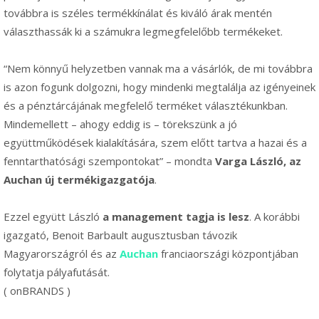
továbbra is széles termékkínálat és kiváló árak mentén
választhassák ki a számukra legmegfelelőbb termékeket.
“Nem könnyű helyzetben vannak ma a vásárlók, de mi továbbra
is azon fogunk dolgozni, hogy mindenki megtalálja az igényeinek
és a pénztárcájának megfelelő terméket választékunkban.
Mindemellett – ahogy eddig is – törekszünk a jó
együttműködések kialakítására, szem előtt tartva a hazai és a
fenntarthatósági szempontokat” – mondta
Varga László, az
Auchan új termékigazgatója
.
Ezzel együtt László
a management tagja is lesz
. A korábbi
igazgató, Benoit Barbault augusztusban távozik
Magyarországról és az
Auchan
franciaországi központjában
folytatja pályafutását.
( onBRANDS )