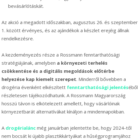
bevásárlótáskát.
Az akció a megadott időszakban, augusztus 26. és szeptember
1. között érvényes, és az ajándékok a készlet erejéig állnak
rendelkezésre.
A kezdeményezés része a Rossmann fenntarthatósági
stratégiájának, amelyben
a környezeti terhelés
csökkentése és a digitális megoldások előtérbe
helyezése kap kiemelt szerepet
. Minderről bővebben a
drogéria évenként elkészített
fenntarthatósági jelentés
éből
részletesen tájékozódhatunk. A Rossmann Magyarország
hosszú távon is elkötelezett amellett, hogy vásárlóinak
környezetbarát alternatívákat kínáljon a mindennapokban.
A
drogérialánc
még januárban jelentette be, hogy 2024-től
nem bocsát ki újabb plasztikkártyákat a hűségprogramjához