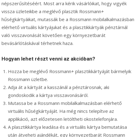
népszerűsítéséért. Most arra kérik vásárlóikat, hogy vigyék
vissza üzleteikbe a meglévő plasztik Rossmann+
hűségkártyáikat, mutassák be a Rossmann mobilalkalmazásban
elérhető virtuális kártyájukat és a plasztikkártyák pénztárnál
való visszavonását követően egy környezetbarát
bevásárlótáskával térhetnek haza.
Hogyan lehet részt venni az akcióban?
Hozza be meglévő Rossmann+ plasztikkártyáját bármelyik
Rossmann üzletbe.
Adja át a kártyát a kasszánál a pénztárosnak, aki
gondoskodik a kártya visszavonásáról.
Mutassa be a Rossmann mobilalkalmazásban elérhető
virtuális hűségkártyáját. Ha még nincs telepítve az
applikáció, azt előzetesen letöltheti okostelefonjára.
A plasztikkártya leadása és a virtuális kártya bemutatása
után átveheti ajándékát, egy környezetbarát Rossmann