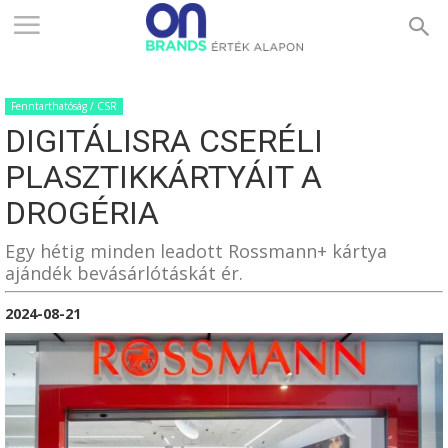
ONBRANDS
Fenntarthatóság / CSR
–
DIGITÁLISRA CSERÉLI
PLASZTIKKÁRTYÁIT A
ÉRTÉK
DROGÉRIA
Egy hétig minden leadott Rossmann+ kártya
ajándék bevásárlótáskát ér.
ALAPON
2024-08-21