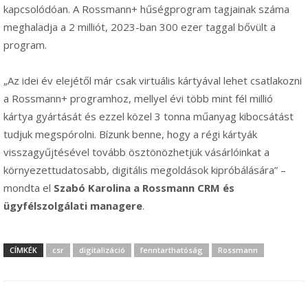
kapcsolódóan. A Rossmann+ hűségprogram tagjainak száma
meghaladja a 2 milliót, 2023-ban 300 ezer taggal bővült a
program.
„Az idei év elejétől már csak virtuális kártyával lehet csatlakozni
a Rossmann+ programhoz, mellyel évi több mint fél millió
kártya gyártását és ezzel közel 3 tonna műanyag kibocsátást
tudjuk megspórolni. Bízunk benne, hogy a régi kártyák
visszagyűjtésével tovább ösztönözhetjük vásárlóinkat a
környezettudatosabb, digitális megoldások kipróbálására” –
mondta el
Szabó Karolina a Rossmann CRM és
ügyfélszolgálati managere
.
CÍMKÉK
csr
digitalizáció
fenntarthatóság
Rossmann