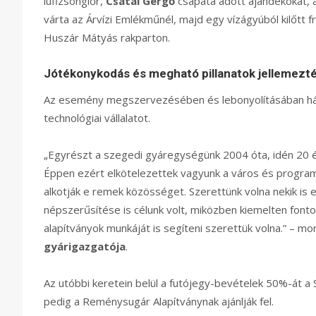
lufizsonglőr,
Csatai Gergő
csapata adott ajándékokat, 
várta az Árvízi Emlékműnél, majd egy vízágyúból kilőtt fr
Huszár Mátyás rakparton.
Jótékonykodás és megható pillanatok jellemezté
Az esemény megszervezésében és lebonyolításában há
technológiai vállalatot.
„Egyrészt a szegedi gyáregységünk 2004 óta, idén 20 é
Éppen ezért elkötelezettek vagyunk a város és programja
alkotják e remek közösséget. Szerettünk volna nekik is
népszerűsítése is célunk volt, miközben kiemelten fon
alapítványok munkáját is segíteni szerettük volna.” – mo
gyárigazgatója
.
Az utóbbi keretein belül a futójegy-bevételek 50%-át a
pedig a Reménysugár Alapítványnak ajánlják fel.