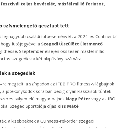
fesztivál teljes bevételét, másfél millió forintot,
s szívmelengető gesztust tett
d legnagyobb családi futóeseményét, a 2024-es Continental
, hogy futójegyével a
Szegedi Újszülött Életmentő
gíthesse. Szeptember elsején összesen másfél millió
ortos szegediek a két alapítvány számára.
űek a szegediek
-ra megtelt, a színpadon az IFBB PRO fitness-világbajnok
 a jótékonykodók soraiban pedig olyan klasszisok tűntek
-szeres súlyemelő magyar bajnok
Nagy Péter
vagy az IBO
oka, Szeged Sportolója díjas
Kiss Máté
.
ák, a kisebbeknek a Guinness-rekorder szegedi