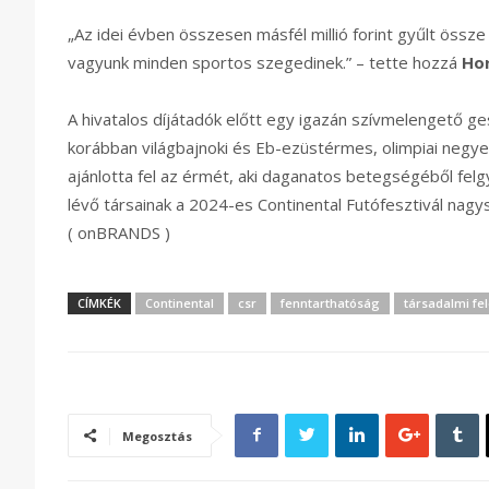
„Az idei évben összesen másfél millió forint gyűlt össz
vagyunk minden sportos szegedinek.” – tette hozzá
Ho
A hivatalos díjátadók előtt egy igazán szívmelengető ge
korábban világbajnoki és Eb-ezüstérmes, olimpiai negy
ajánlotta fel az érmét, aki daganatos betegségéből fe
lévő társainak a 2024-es Continental Futófesztivál nagy
( onBRANDS )
CÍMKÉK
Continental
csr
fenntarthatóság
társadalmi fe
Megosztás