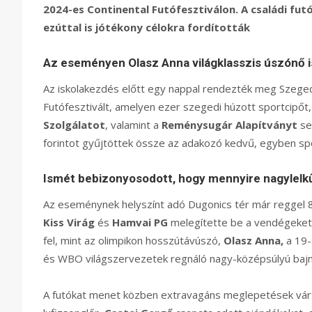
2024-es Continental Futófesztiválon.
A családi futó
ezúttal is jótékony célokra fordították
Az eseményen Olasz Anna világklasszis úszónő i
Az iskolakezdés előtt egy nappal rendezték meg Szege
Futófesztivált, amelyen ezer szegedi húzott sportcipőt
Szolgálatot
, valamint a
Reménysugár Alapítványt
se
forintot gyűjtöttek össze az adakozó kedvű, egyben sp
Ismét bebizonyosodott, hogy mennyire nagylelk
Az eseménynek helyszínt adó Dugonics tér már reggel 8
Kiss Virág
és
Hamvai PG
melegítette be a vendégeket,
fel, mint az olimpikon hosszútávúszó,
Olasz Anna,
a 19
és WBO világszervezetek regnáló nagy-középsúlyú bajn
A futókat menet közben extravagáns meglepetések várt