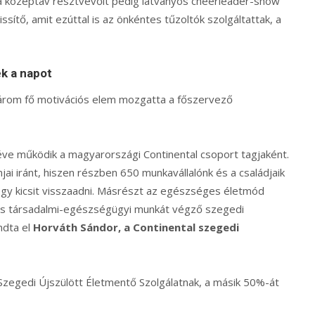
a középtáv résztvevőit pedig látványos cheerleader-show
issítő, amit ezúttal is az önkéntes tűzoltók szolgáltattak, a
k a napot
rom fő motivációs elem mozgatta a főszervező
ve működik a magyarországi Continental csoport tagjaként.
i iránt, hiszen részben 650 munkavállalónk és a családjaik
 egy kicsit visszaadni. Másrészt az egészséges életmód
tos társadalmi-egészségügyi munkát végző szegedi
ndta el
Horváth Sándor, a Continental szegedi
 Szegedi Újszülött Életmentő Szolgálatnak, a másik 50%-át