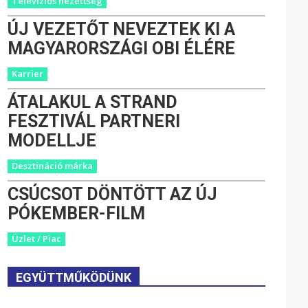
Televíziós nézettség
ÚJ VEZETŐT NEVEZTEK KI A
MAGYARORSZÁGI OBI ÉLÉRE
Karrier
ÁTALAKUL A STRAND
FESZTIVÁL PARTNERI
MODELLJE
Desztináció márka
CSÚCSOT DÖNTÖTT AZ ÚJ
PÓKEMBER-FILM
Üzlet / Piac
EGYÜTTMŰKÖDÜNK