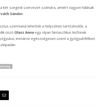
e a két szegedi szervezet számára, amiért nagyon hálásak
rváth Sándor
.
sztus szemtanúi lehettek a helyszínen tartózkodók, a
edik úszó
Olasz Anna
egy olyan fantasztikus kisfiúnak
lgyógyulva, immáron egészségesen üzent a gyógyulófélben
színpadán.
lelősség