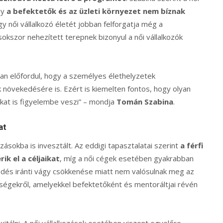
gy
a befektetők és az üzleti környezet nem bíznak
y női vállalkozó életét jobban felforgatja még a
sokszor nehezített terepnek bizonyul a női vállalkozók
kran előfordul, hogy a személyes élethelyzetek
uk növekedésére is. Ezért is kiemelten fontos, hogy olyan
kat is figyelembe veszi” – mondja
Tomán Szabina
.
at
zásokba is invesztált. Az eddigi tapasztalatai szerint
a férfi
ik el a céljaikat
, míg a női cégek esetében gyakrabban
edés iránti vágy csökkenése miatt nem valósulnak meg az
zségekről, amelyekkel befektetőként és mentoráltjai révén
xitálni. A női vállalkozások esetében viszont egyelőre