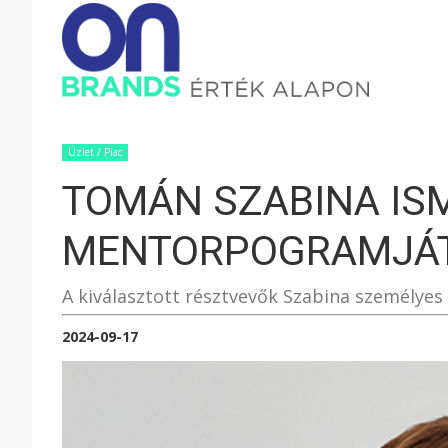
ONBRAND
–
Üzlet / Piac
TOMÁN SZABINA ISM
ÉRTÉK
MENTORPOGRAMJÁ
ALAPON
A kiválasztott résztvevők Szabina személyes
2024-09-17