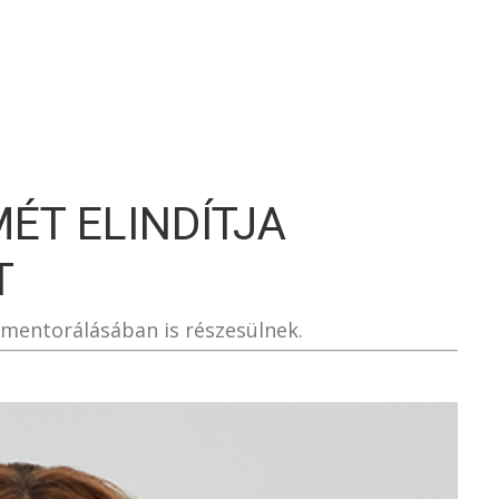
S
ÉT ELINDÍTJA
T
 mentorálásában is részesülnek.