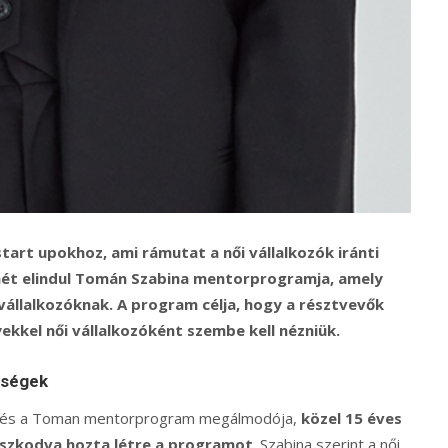
tart upokhoz, ami rámutat a női vállalkozók iránti
ismét elindul Tomán Szabina mentorprogramja, amely
állalkozóknak. A program célja, hogy a résztvevők
yekkel női vállalkozóként szembe kell nézniük.
őségek
osa és a Toman mentorprogram megálmodója,
közel 15 éves
maszkodva hozta létre a programot
. Szabina szerint a női