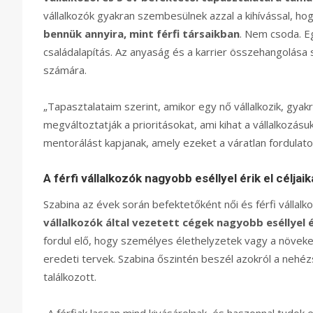
vállalkozók gyakran szembesülnek azzal a kihívással, ho
bennük annyira, mint férfi társaikban
. Nem csoda. Eg
családalapítás. Az anyaság és a karrier összehangolása 
számára.
„Tapasztalataim szerint, amikor egy nő vállalkozik, gya
megváltoztatják a prioritásokat, ami kihat a vállalkozás
mentorálást kapjanak, amely ezeket a váratlan fordulato
A férfi vállalkozók nagyobb eséllyel érik el céljaik
Szabina az évek során befektetőként női és férfi vállalko
vállalkozók által vezetett cégek nagyobb eséllyel ér
fordul elő, hogy személyes élethelyzetek vagy a növek
eredeti tervek. Szabina őszintén beszél azokról a nehé
találkozott.
„A férfiak lassan mind kivásárolnak, és haszonnal tudok e