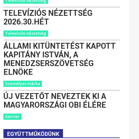
Televíziós nézettség
TELEVÍZIÓS NÉZETTSÉG
2026.30.HÉT
Televíziós nézettség
ÁLLAMI KITÜNTETÉST KAPOTT
KAPITÁNY ISTVÁN, A
MENEDZSERSZÖVETSÉG
ELNÖKE
Személyes márka
ÚJ VEZETŐT NEVEZTEK KI A
MAGYARORSZÁGI OBI ÉLÉRE
Karrier
EGYÜTTMŰKÖDÜNK