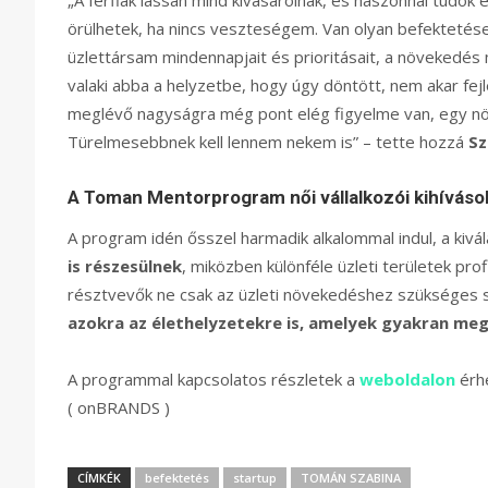
örülhetek, ha nincs veszteségem. Van olyan befektetése
üzlettársam mindennapjait és prioritásait, a növekedés me
valaki abba a helyzetbe, hogy úgy döntött, nem akar fejl
meglévő nagyságra még pont elég figyelme van, egy nö
Türelmesebbnek kell lennem nekem is” – tette hozzá
Sz
A Toman Mentorprogram női vállalkozói kihívások
A program idén ősszel harmadik alkalommal indul, a kiv
is részesülnek
, miközben különféle üzleti területek prof
résztvevők ne csak az üzleti növekedéshez szükséges
azokra az élethelyzetekre is, amelyek gyakran megn
A programmal kapcsolatos részletek a
weboldalon
érhe
( onBRANDS )
CÍMKÉK
befektetés
startup
TOMÁN SZABINA