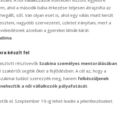
m, ahol a második baba érkezése teljesen átrajzolta az
gállt, sőt. Van olyan eset is, ahol egy válás miatt került
eszteni, nagyobb szervezetet, üzletet irányítani, mert a
vekedésnek azonban a gyerekei látnák kárát.
abina
.
ra készít fel
álasztott résztvevők
Szabina személyes mentorálásában
i szakértői segítik őket a fejlődésben. A cél az, hogy a
 szakmai tudást szerezzék meg, hanem
felkészüljenek
ehezítik a női vállalkozók pályafutását
.
tők el. Szeptember 19-ig lehet leadni a jelentkezéseket.