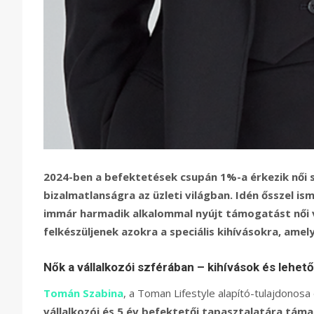
2024-ben a befektetések csupán 1%-a érkezik női s
bizalmatlanságra az üzleti világban. Idén ősszel 
immár harmadik alkalommal nyújt támogatást női v
felkészüljenek azokra a speciális kihívásokra, amel
Nők a vállalkozói szférában – kihívások és lehet
Tomán Szabina
, a Toman Lifestyle alapító-tulajdon
vállalkozói és 5 év befektetői tapasztalatára tá