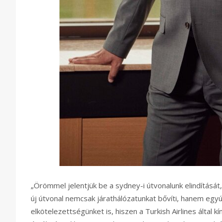
„Örömmel jelentjük be a sydney-i útvonalunk elindítását
új útvonal nemcsak járathálózatunkat bővíti, hanem egyútt
elkötelezettségünket is, hiszen a Turkish Airlines álta