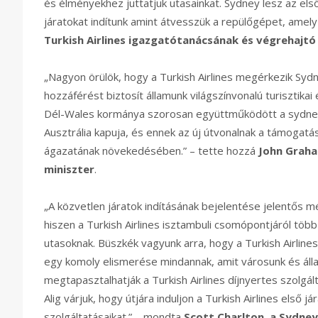
és élményekhez juttatjuk utasainkat. Sydney lesz az els
járatokat indítunk amint átvesszük a repülőgépet, amely 
Turkish Airlines igazgatótanácsának és végrehajtó
„Nagyon örülök, hogy a Turkish Airlines megérkezik Syd
hozzáférést biztosít államunk világszínvonalú turisztika
Dél-Wales kormánya szorosan együttműködött a sydney-i 
Ausztrália kapuja, és ennek az új útvonalnak a támogatás
ágazatának növekedésében.” – tette hozzá
John Graha
miniszter
.
„A közvetlen járatok indításának bejelentése jelentős m
hiszen a Turkish Airlines isztambuli csomópontjáról tö
utasoknak. Büszkék vagyunk arra, hogy a Turkish Airlines
egy komoly elismerése mindannak, amit városunk és álla
megtapasztalhatják a Turkish Airlines díjnyertes szolgá
Alig várjuk, hogy útjára induljon a Turkish Airlines első
szolgáltatásaikat.” – mondta
Scott Charlton, a Sydney