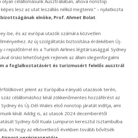
ő olyan célállomásunk Ausztráliában, ahová nonstop
képes lesz az utat leszállás nélkül megtenni.” – nyilatkozta
 bizottságának elnöke, Prof. Ahmet
Bolat
.
ney-be, és az európai utazók számára közvetlen
i élményeihez. Az új szolgáltatás biztosítása érdekében Új-
repülőtérrel és a Turkish Airlines légitársasággal. Sydney
ával óriási lehetőségek rejlenek az állam idegenforgalmi
m a foglalkoztatásért és turizmusért felelős ausztrál
érföldkövet jelent az Európába irányuló utazások terén,
bb száz célállomáshoz kínál zökkenőmentes hozzáférést az
 Sydney és Új-Dél-Wales első nonstop járatát indítja, ami
munk kínál. Addig is, az utasok 2024 decemberétől
ltatását Sydney-ből Kuala Lumpuron keresztül Isztambulba.
 járata, és hogy az elkövetkező években tovább bővítsék
 Airport vezérigazgatója
.