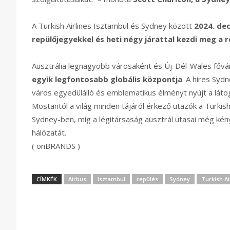
A Turkish Airlines Isztambul és Sydney között
2024. de
repülőjegyekkel és heti négy járattal kezdi meg a 
Ausztrália legnagyobb városaként és Új-Dél-Wales fővá
egyik legfontosabb globális központja
. A híres Sy
város egyedülálló és emblematikus élményt nyújt a látoga
Mostantól a világ minden tájáról érkező utazók a Turkis
Sydney-ben, míg a légitársaság ausztrál utasai még kén
hálózatát.
( onBRANDS )
CÍMKÉK
Airbus
Isztambul
repülés
Sydney
Turkish Ai