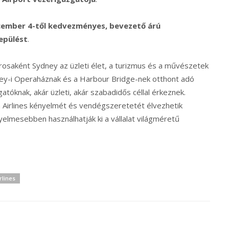
cember 4-től kedvezményes, bevezető árú
repülést
.
rosaként Sydney az üzleti élet, a turizmus és a művészetek
dney-i Operaháznak és a Harbour Bridge-nek otthont adó
tóknak, akár üzleti, akár szabadidős céllal érkeznek.
h Airlines kényelmét és vendégszeretetét élvezhetik
yelmesebben használhatják ki a vállalat világméretű
rlines