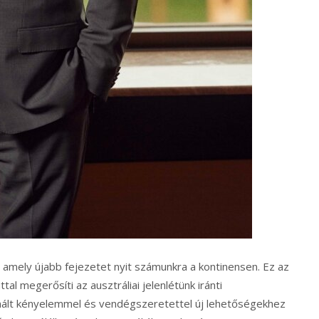
, amely újabb fejezetet nyit számunkra a kontinensen. Ez az
al megerősíti az ausztráliai jelenlétünk iránti
l kínált kényelemmel és vendégszeretettel új lehetőségekhez