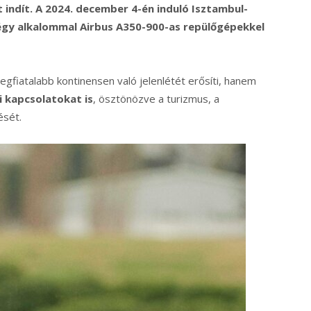
 indít. A 2024. december 4-én induló Isztambul-
égy alkalommal Airbus A350-900-as repülőgépekkel
legfiatalabb kontinensen való jelenlétét erősíti, hanem
i kapcsolatokat is
, ösztönözve a turizmus, a
ését.