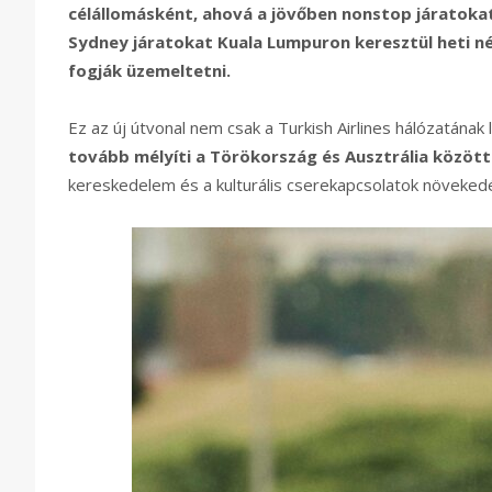
célállomásként, ahová a jövőben nonstop járatokat
Sydney járatokat Kuala Lumpuron keresztül heti n
fogják üzemeltetni.
Ez az új útvonal nem csak a Turkish Airlines hálózatának 
tovább mélyíti a Törökország és Ausztrália között
kereskedelem és a kulturális cserekapcsolatok növeked