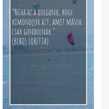
“Néha az a dolgunk, hogy
kimondjuk azt, amit mások
csak gondolnak.”
(BEROS LORETTA)