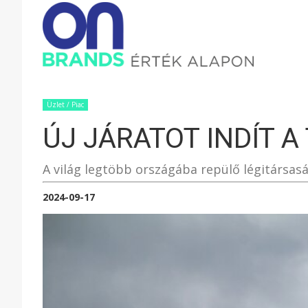
ONBRAND
–
Üzlet / Piac
ÚJ JÁRATOT INDÍT A
ÉRTÉK
A világ legtöbb országába repülő légitársaság
ALAPON
2024-09-17