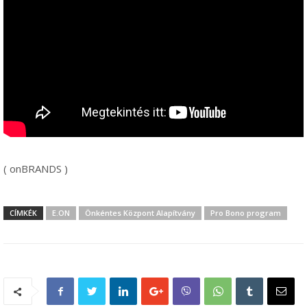
( onBRANDS )
CÍMKÉK
E.ON
Önkéntes Központ Alapítvány
Pro Bono program