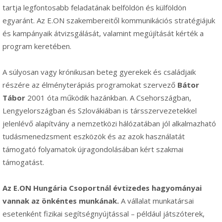
tartja legfontosabb feladatának belföldön és külföldön
egyaránt. Az E.ON szakembereitől kommunikációs stratégiájuk
és kampányaik átvizsgálását, valamint megújítását kérték a
program keretében.
A súlyosan vagy krónikusan beteg gyerekek és családjaik
részére az élményterápiás programokat szervező
Bátor
Tábor
2001 óta működik hazánkban. A Csehországban,
Lengyelországban és Szlovákiában is társszervezetekkel
jelenlévő alapítvány a nemzetközi hálózatában jól alkalmazható
tudásmenedzsment eszközök és az azok használatát
támogató folyamatok újragondolásában kért szakmai
támogatást.
Az E.ON Hungária Csoportnál évtizedes hagyományai
vannak az önkéntes munkának.
A vállalat munkatársai
esetenként fizikai segítségnyújtással – például játszóterek,