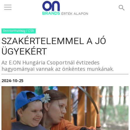
ONBRANDS
Fenntarthatóság / CSR
–
SZAKÉRTELEMMEL A JÓ
ÜGYEKÉRT
ÉRTÉK
Az E.ON Hungária Csoportnál évtizedes
hagyományai vannak az önkéntes munkának.
2024-10-25
ALAPON