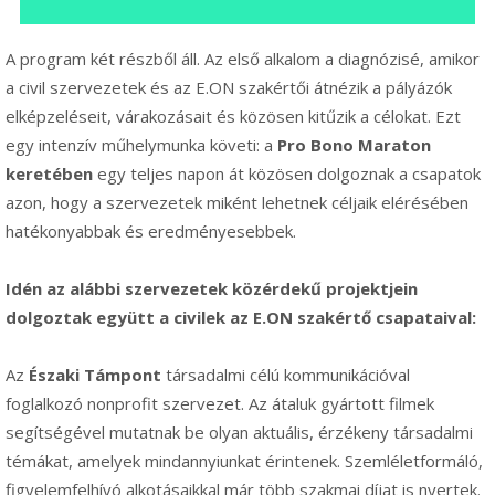
A program két részből áll. Az első alkalom a diagnózisé, amikor
a civil szervezetek és az E.ON szakértői átnézik a pályázók
elképzeléseit, várakozásait és közösen kitűzik a célokat. Ezt
egy intenzív műhelymunka követi: a
Pro Bono Maraton
keretében
egy teljes napon át közösen dolgoznak a csapatok
azon, hogy a szervezetek miként lehetnek céljaik elérésében
hatékonyabbak és eredményesebbek.
Idén az alábbi szervezetek közérdekű projektjein
dolgoztak együtt a civilek az E.ON szakértő csapataival:
Az
Északi Támpont
társadalmi célú kommunikációval
foglalkozó nonprofit szervezet. Az átaluk gyártott filmek
segítségével mutatnak be olyan aktuális, érzékeny társadalmi
témákat, amelyek mindannyiunkat érintenek. Szemléletformáló,
figyelemfelhívó alkotásaikkal már több szakmai díjat is nyertek.