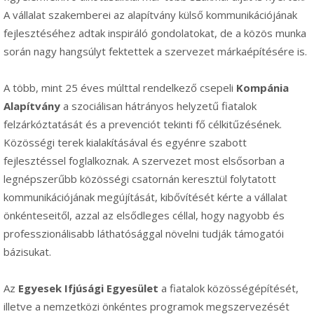
A vállalat szakemberei az alapítvány külső kommunikációjának
fejlesztéséhez adtak inspiráló gondolatokat, de a közös munka
során nagy hangsúlyt fektettek a szervezet márkaépítésére is.
A több, mint 25 éves múlttal rendelkező csepeli
Kompánia
Alapítvány
a szociálisan hátrányos helyzetű fiatalok
felzárkóztatását és a prevenciót tekinti fő célkitűzésének.
Közösségi terek kialakításával és egyénre szabott
fejlesztéssel foglalkoznak. A szervezet most elsősorban a
legnépszerűbb közösségi csatornán keresztül folytatott
kommunikációjának megújítását, kibővítését kérte a vállalat
önkénteseitől, azzal az elsődleges céllal, hogy nagyobb és
professzionálisabb láthatósággal növelni tudják támogatói
bázisukat.
Az
Egyesek Ifjúsági Egyesület
a fiatalok közösségépítését,
illetve a nemzetközi önkéntes programok megszervezését