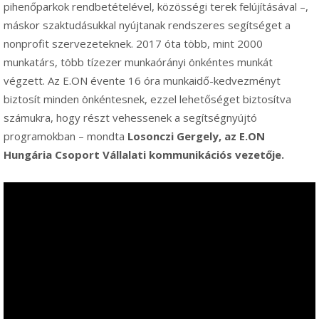
pihenőparkok rendbetételével, közösségi terek felújításával –,
máskor szaktudásukkal nyújtanak rendszeres segítséget a
nonprofit szervezeteknek. 2017 óta több, mint 2000
munkatárs, több tízezer munkaórányi önkéntes munkát
végzett. Az E.ON évente 16 óra munkaidő-kedvezményt
biztosít minden önkéntesnek, ezzel lehetőséget biztosítva
számukra, hogy részt vehessenek a segítségnyújtó
programokban – mondta
Losonczi Gergely, az E.ON
Hungária Csoport Vállalati kommunikációs vezetője.