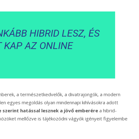
NKÁBB HIBRID LESZ, ÉS
 KAP AZ ONLINE
emberek, a természetkedvelők, a divatrajongók, a modern
den egyes megoldás olyan mindennapi kihívásokra adott
 szerint hatással lesznek a jövő emberére
a hibrid-
zközöket mellőzve is tájékozódni vágyók igényeit figyelembe