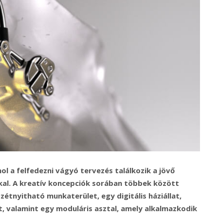
hol a felfedezni vágyó tervezés találkozik a jövő
al. A kreatív koncepciók sorában többek között
étnyitható munkaterület, egy digitális háziállat,
, valamint egy moduláris asztal, amely alkalmazkodik