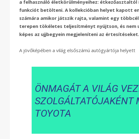
a felhasználó életkörülményeihez: étkezőasztaltól
funkciót betölteni. A kollekcióban helyet kapott e
számára amikor játszik rajta, valamint egy többcé
terepen tökéletes teljesítményt nyújtson, és nem 
képes az ujjbegyein megjeleníteni az értesítéseket
A jövőképében a világ elsőszámú autógyártója helyett
ÖNMAGÁT A VILÁG VEZ
SZOLGÁLTATÓJAKÉNT
TOYOTA