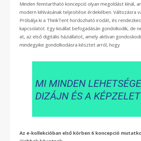
Minden fenntartható koncepció olyan megoldást kínál, am
modern kihívásának teljesítése érdekében. Változásra 
Próbálja ki a ThinkTent hordozható irodát, és rendezke
kapcsolatot. Egy kisállat befogadásán gondolkodik, de 
at, az első digitális háziállatot, amely aktívan gondosko
mindegyike gondolkodásra késztet arról, hogy
MI MINDEN LEHETSÉGES
DIZÁJN ÉS A KÉPZELET
Az e-kollekcióban első körben 6 koncepció mutatk