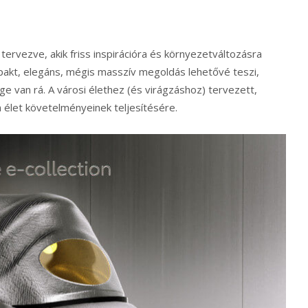
rvezve, akik friss inspirációra és környezetváltozásra
akt, elegáns, mégis masszív megoldás lehetővé teszi,
ége van rá. A városi élethez (és virágzáshoz) tervezett,
 élet követelményeinek teljesítésére.