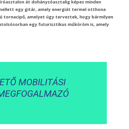
 íróasztalon át dohányzóasztalig képes minden
mellett egy gitár, amely energiát termel otthona
lú tornacipő, amelyet úgy terveztek, hogy bármilyen
utolsósorban egy futurisztikus műköröm is, amely
.
ETŐ MOBILITÁSI
 MEGFOGALMAZÓ