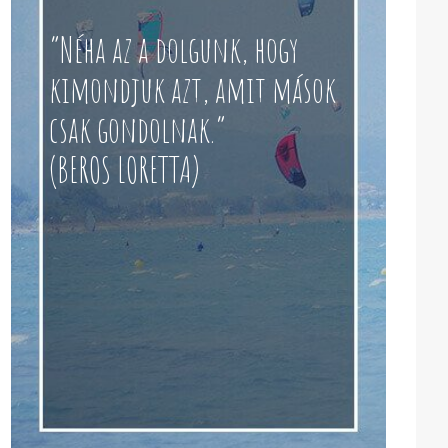
“Néha az a dolgunk, hogy
kimondjuk azt, amit mások
csak gondolnak.”
(BEROS LORETTA)