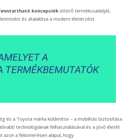
enntartható koncepciók
úttörő termékcsaládját,
letmódot és átalakítsa a modern életérzést.
 AMELYET A
A TERMÉKBEMUTATÓK
tség és a Toyota márka küldetése – a mobilitás biztosítása
tívabb technológiáinak felhasználásával és a jövő életét
 azon a felismerésen alapul, hogy