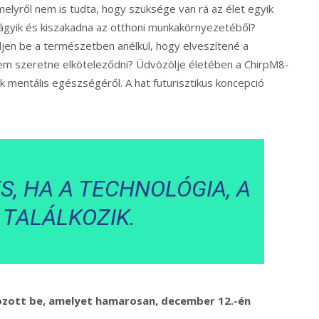
elyről nem is tudta, hogy szüksége van rá az élet egyik
vágyik és kiszakadna az otthoni munkakörnyezetéből?
djen be a természetben anélkül, hogy elveszítené a
nem szeretne elköteleződni? Üdvözölje életében a ChirpM8-
dik mentális egészségéről. A hat futurisztikus koncepció
, HA A TECHNOLÓGIA, A
 TALÁLKOZIK.
ozott be, amelyet hamarosan, december 12.-én