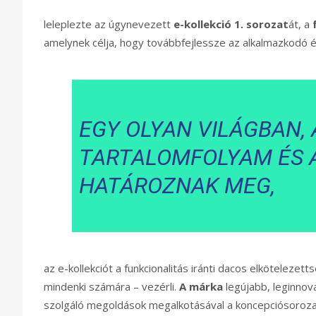
leleplezte az úgynevezett
e-kollekció 1. sorozat
át, a
f
amelynek célja, hogy továbbfejlessze az alkalmazkodó é
EGY OLYAN VILÁGBAN,
TARTALOMFOLYAM ÉS 
HATÁROZNAK MEG,
az e-kollekciót a funkcionalitás iránti dacos elkötelezet
mindenki számára – vezérli.
A márka
legújabb, leginnova
szolgáló megoldások megalkotásával a koncepciósorozat