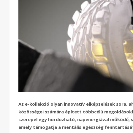
Az e-kollekció olyan innovatív elképzelések sora, a
közösségei számára épített többcélú megoldásokk
szerepel egy hordozható, napenergiával működő, sz
amely támogatja a mentális egészség fenntartását