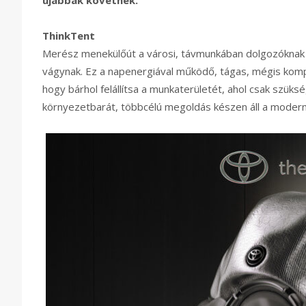
újabbak követnek.
ThinkTent
Merész menekülőút a városi, távmunkában dolgozóknak te
vágynak. Ez a napenergiával működő, tágas, mégis komp
hogy bárhol felállítsa a munkaterületét, ahol csak szüks
környezetbarát, többcélú megoldás készen áll a modern