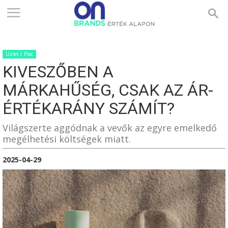
ONBRANDS
Üzlet / Piac
–
KIVESZŐBEN A
MÁRKAHŰSÉG, CSAK AZ ÁR-
ÉRTÉK
ÉRTÉKARÁNY SZÁMÍT?
Világszerte aggódnak a vevők az egyre emelkedő
megélhetési költségek miatt.
ALAPON
2025-04-29