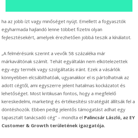
ha az jobb ízt vagy minőséget nyújt. Emellett a fogyasztók
egyharmada hajlandó lenne többet fizetni olyan
fejlesztésekért, amelyek érezhetően jobbá teszik a kínálatot.
„A felmérésünk szerint a vevők 58 százaléka már
márkaváltónak számít. Tehát egyáltalán nem elkötelezettek
egy-egy termék vagy szolgáltatás iránt. Ezek a vásárlók
könnyebben elcsábíthatóak, ugyanakkor el is pártolhatnak az
adott cégtől, ami egyszerre jelent hatalmas kockázatot és
lehetőséget. Most kritikusan fontos, hogy a megfelelő
kereskedelmi, marketing és értékesítési stratégiát állítsák fel a
döntéshozók. Ebben pedig jelentős támogatást adhat egy
tapasztalt tanácsadó cég” – mondta el
Palincsár László, az EY
Customer & Growth területének igazgatója.