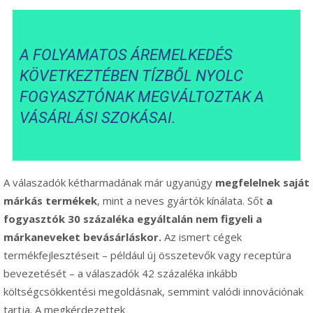
A FOLYAMATOS ÁREMELKEDÉS
KÖVETKEZTÉBEN TÍZBŐL NYOLC
FOGYASZTÓNAK MEGVÁLTOZTAK A
VÁSÁRLÁSI SZOKÁSAI.
A válaszadók kétharmadának már ugyanúgy
megfelelnek saját
márkás termékek
, mint a neves gyártók kínálata. Sőt
a
fogyasztók 30 százaléka egyáltalán nem figyeli a
márkaneveket bevásárláskor.
Az ismert cégek
termékfejlesztéseit – például új összetevők vagy receptúra
bevezetését – a válaszadók 42 százaléka inkább
költségcsökkentési megoldásnak, semmint valódi innovációnak
tartja. A megkérdezettek