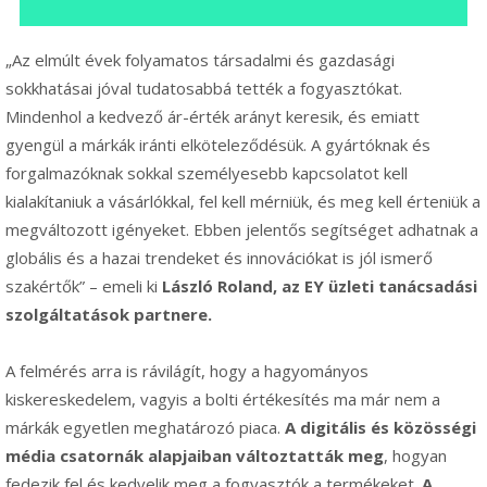
„Az elmúlt évek folyamatos társadalmi és gazdasági
sokkhatásai jóval tudatosabbá tették a fogyasztókat.
Mindenhol a kedvező ár-érték arányt keresik, és emiatt
gyengül a márkák iránti elköteleződésük. A gyártóknak és
forgalmazóknak sokkal személyesebb kapcsolatot kell
kialakítaniuk a vásárlókkal, fel kell mérniük, és meg kell érteniük a
megváltozott igényeket. Ebben jelentős segítséget adhatnak a
globális és a hazai trendeket és innovációkat is jól ismerő
szakértők” – emeli ki
László Roland, az EY üzleti tanácsadási
szolgáltatások partnere.
A felmérés arra is rávilágít, hogy a hagyományos
kiskereskedelem, vagyis a bolti értékesítés ma már nem a
márkák egyetlen meghatározó piaca.
A digitális és közösségi
média csatornák alapjaiban változtatták meg
, hogyan
fedezik fel és kedvelik meg a fogyasztók a termékeket.
A