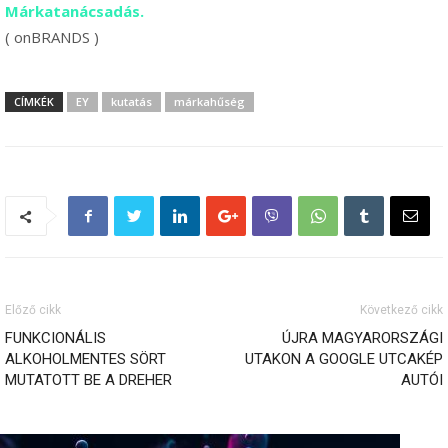
Márkatanácsadás.
( onBRANDS )
CÍMKÉK
EY
kutatás
márkahűség
Előző cikk
Következő cikk
FUNKCIONÁLIS
ÚJRA MAGYARORSZÁGI
ALKOHOLMENTES SÖRT
UTAKON A GOOGLE UTCAKÉP
MUTATOTT BE A DREHER
AUTÓI