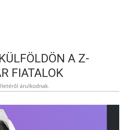
S
KÜLFÖLDÖN A Z-
R FIATALOK
életéről árulkodnak.