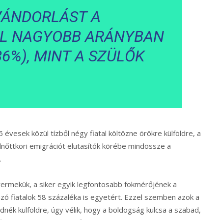
VÁNDORLÁST A
L NAGYOBB ARÁNYBAN
6%), MINT A SZÜLŐK
évesek közül tízből négy fiatal költözne örökre külföldre, a
elnőttkori emigrációt elutasítók körébe mindössze a
.
gyermekük, a siker egyik legfontosabb fokmérőjének a
zó fiatalok 58 százaléka is egyetért. Ezzel szemben azok a
dnék külföldre, úgy vélik, hogy a boldogság kulcsa a szabad,