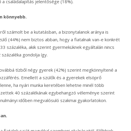
 a családalapítás jelentősége (18%).
án könnyebb.
ről számolt be a kutatásban, a bizonytalanok aránya is
lő (44%) nem biztos abban, hogy a fiatalnak van-e konkrét
 33 százaléka, akik szerint gyermeküknek egyáltalán nincs
2 százaléka gondolja így.
továbbá tízből négy gyerek (42%) szerint megkönnyítené a
ozzáférés. Emellett a szülők és a gyerekek elsöprő
lenne, ha nyári munka keretében lehetne minél több
dezettek 40 százalékának egybehangzó véleménye szerint
 tanulmányi időben megvalósuló szakmai gyakorlatokon.
san.
 a fiatalok saját magukkal szembeni elvárásaitól. Előbbiek