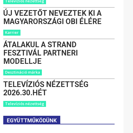
Televíziós nézettség
ÚJ VEZETŐT NEVEZTEK KI A
MAGYARORSZÁGI OBI ÉLÉRE
Karrier
ÁTALAKUL A STRAND
FESZTIVÁL PARTNERI
MODELLJE
Desztináció márka
TELEVÍZIÓS NÉZETTSÉG
2026.30.HÉT
Televíziós nézettség
EGYÜTTMŰKÖDÜNK