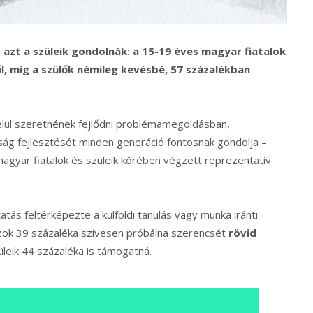
 azt a szüleik gondolnák: a 15-19 éves magyar fiatalok
ről, míg a szülők némileg kevésbé, 57 százalékban
elül szeretnének fejlődni problémamegoldásban,
ság fejlesztését minden generáció fontosnak gondolja –
gyar fiatalok és szüleik körében végzett reprezentatív
tás feltérképezte a külföldi tanulás vagy munka iránti
aszok 39 százaléka szívesen próbálna szerencsét
rövid
üleik 44 százaléka is támogatná.