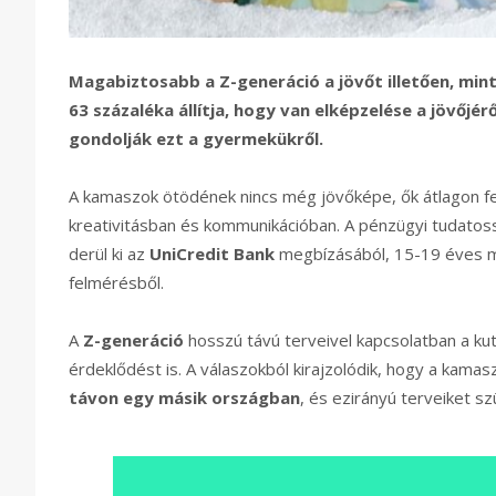
Magabiztosabb a Z-generáció a jövőt illetően, mint
63 százaléka állítja, hogy van elképzelése a jövőjé
gondolják ezt a gyermekükről.
A kamaszok ötödének nincs még jövőképe, ők átlagon f
kreativitásban és kommunikációban. A pénzügyi tudatos
derül ki az
UniCredit Bank
megbízásából, 15-19 éves ma
felmérésből.
A
Z-generáció
hosszú távú terveivel kapcsolatban a kuta
érdeklődést is. A válaszokból kirajzolódik, hogy a kam
távon egy másik országban
, és ezirányú terveiket sz