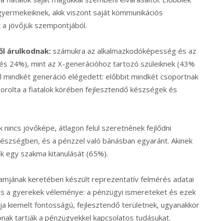
 gyermekeiknek, akik viszont saját kommunikációs
 a jövőjük szempontjából.
ől árulkodnak:
számukra az alkalmazkodóképesség és az
és 24%), mint az X-generációhoz tartozó szüleiknek (43%
al mindkét generáció elégedett: előbbit mindkét csoportnak
orolta a fiatalok körében fejlesztendő készségek és
k nincs jövőképe, átlagon felül szeretnének fejlődni
észségben, és a pénzzel való bánásban egyaránt. Akinek
ak egy szakma kitanulását (65%).
amjának keretében készült reprezentatív felmérés adatai
és a gyerekek véleménye: a pénzügyi ismereteket és ezek
a kiemelt fontosságú, fejlesztendő területnek, ugyanakkor
lónak tartják a pénzügyekkel kapcsolatos tudásukat.