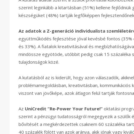
szerint leginkább a kitartásban (51%) kellene fejlődniük
készségüket (48%) tartják legfőképpen fejlesztendőnek
Az adatok a Z-generáció individualista szemléletér
együttműködés fejlesztése jóval kevésbé fontos (35% 
és 33%). A fiatalok kreativitásával és megbízhatóságáv
mindössze egyötöde, utóbbit pedig csak 15 százaléka s
tulajdonságok közé.
A kutatásból az is kiderült, hogy azon válaszadók, akikne
problémamegoldásban, kreativitásban, kommunikációs k
viszont van jövőképe, azok átlagon felül tartják fontosn
Az
UniCredit “Re-Power Your Future!”
oktatási progr
szerint a pénzügyi tudatosságról megegyezik a szülők 
bővítését a megkérdezettek csaknem 60 százaléka tartj
40 százalék fölött van azok aránya, akik jónak vagy kivá