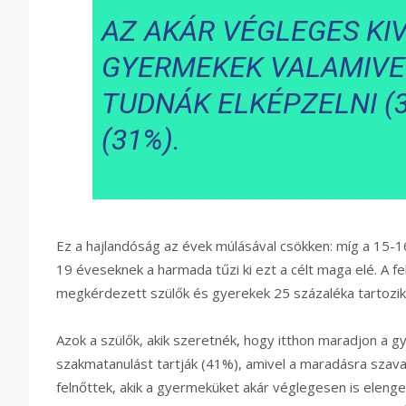
AZ AKÁR VÉGLEGES KI
GYERMEKEK VALAMIVE
TUDNÁK ELKÉPZELNI (3
(31%).
Ez a hajlandóság az évek múlásával csökken: míg a 15-16 
19 éveseknek a harmada tűzi ki ezt a célt maga elé. A f
megkérdezett szülők és gyerekek 25 százaléka tartozik
Azok a szülők, akik szeretnék, hogy itthon maradjon a 
szakmatanulást tartják (41%), amivel a maradásra szava
felnőttek, akik a gyermeküket akár véglegesen is elenge