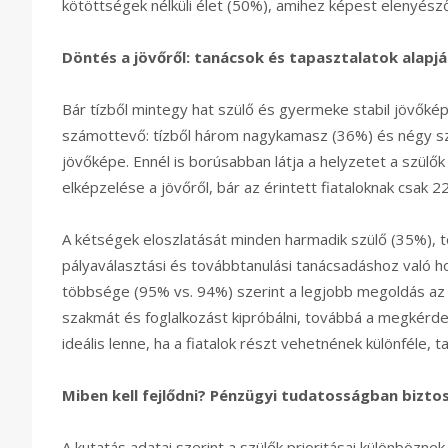
kötöttségek nélküli élet (50%), amihez képest elenyésző
Döntés a jövőről: tanácsok és tapasztalatok alapj
Bár tízből mintegy hat szülő és gyermeke stabil jövőkép
számottevő: tízből három nagykamasz (36%) és négy szü
jövőképe. Ennél is borúsabban látja a helyzetet a szülők
elképzelése a jövőről, bár az érintett fiataloknak csak 2
A kétségek eloszlatását minden harmadik szülő (35%), 
pályaválasztási és továbbtanulási tanácsadáshoz való h
többsége (95% vs. 94%) szerint a legjobb megoldás az 
szakmát és foglalkozást kipróbálni, továbbá a megkér
ideális lenne, ha a fiatalok részt vehetnének különféle,
Miben kell fejlődni? Pénzügyi tudatosságban bizto
A kutatás adatai szerint a szülők prioritásai különböznek