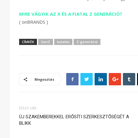
MIRE VÁGYIK AZ X ÉS A FIATAL Z GENERÁCIÓ?
( onBRANDS )
CÍMKÉK
GenZ
kutatás
Z-generáció
Megosztás
Előző cikk
ÚJ SZAKEMBEREKKEL ERŐSÍTI SZERKESZTŐSÉGÉT A
BLIKK