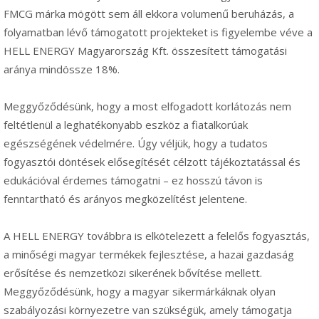
FMCG márka mögött sem áll ekkora volumenű beruházás, a
folyamatban lévő támogatott projekteket is figyelembe véve a
HELL ENERGY Magyarország Kft. összesített támogatási
aránya mindössze 18%.
Meggyőződésünk, hogy a most elfogadott korlátozás nem
feltétlenül a leghatékonyabb eszköz a fiatalkorúak
egészségének védelmére. Úgy véljük, hogy a tudatos
fogyasztói döntések elősegítését célzott tájékoztatással és
edukációval érdemes támogatni – ez hosszú távon is
fenntartható és arányos megközelítést jelentene.
A HELL ENERGY továbbra is elkötelezett a felelős fogyasztás,
a minőségi magyar termékek fejlesztése, a hazai gazdaság
erősítése és nemzetközi sikerének bővítése mellett.
Meggyőződésünk, hogy a magyar sikermárkáknak olyan
szabályozási környezetre van szükségük, amely támogatja