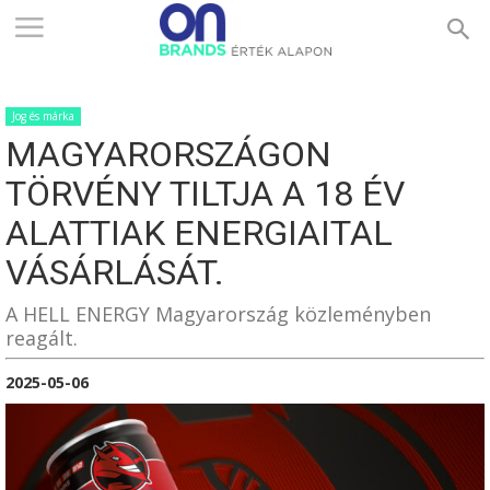
ONBRANDS
Jog és márka
–
MAGYARORSZÁGON
TÖRVÉNY TILTJA A 18 ÉV
ÉRTÉK
ALATTIAK ENERGIAITAL
VÁSÁRLÁSÁT.
ALAPON
A HELL ENERGY Magyarország közleményben
reagált.
2025-05-06