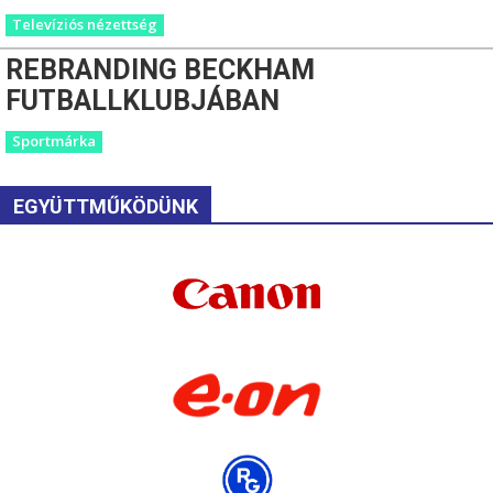
Televíziós nézettség
REBRANDING BECKHAM
FUTBALLKLUBJÁBAN
Sportmárka
EGYÜTTMŰKÖDÜNK