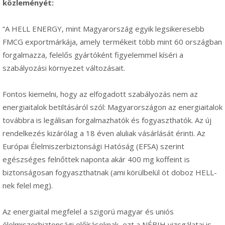
közleményét:
“A HELL ENERGY, mint Magyarország egyik legsikeresebb
FMCG exportmárkája, amely termékeit több mint 60 országban
forgalmazza, felelős gyártóként figyelemmel kíséri a
szabályozási környezet változásait.
Fontos kiemelni, hogy az elfogadott szabályozás nem az
energiaitalok betiltásáról szól: Magyarországon az energiaitalok
továbbra is legálisan forgalmazhatók és fogyaszthatók. Az új
rendelkezés kizárólag a 18 éven aluliak vásárlását érinti. Az
Európai Élelmiszerbiztonsági Hatóság (EFSA) szerint
egészséges felnőttek naponta akár 400 mg koffeint is
biztonságosan fogyaszthatnak (ami körülbelül öt doboz HELL-
nek felel meg).
Az energiaital megfelel a szigorú magyar és uniós
élelmiszerbiztonsági előírásoknak, ezt a NÉBIH vizsgálatai is