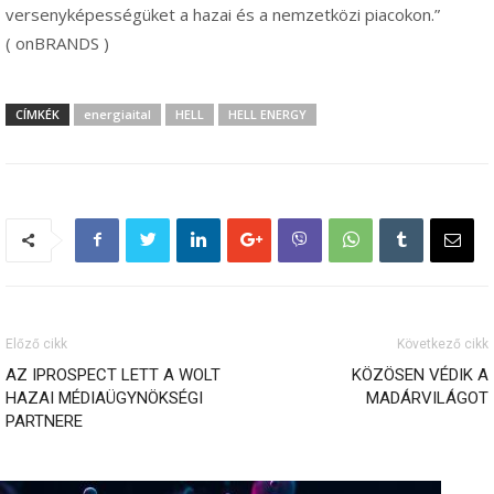
versenyképességüket a hazai és a nemzetközi piacokon.”
( onBRANDS )
CÍMKÉK
energiaital
HELL
HELL ENERGY
Előző cikk
Következő cikk
AZ IPROSPECT LETT A WOLT
KÖZÖSEN VÉDIK A
HAZAI MÉDIAÜGYNÖKSÉGI
MADÁRVILÁGOT
PARTNERE