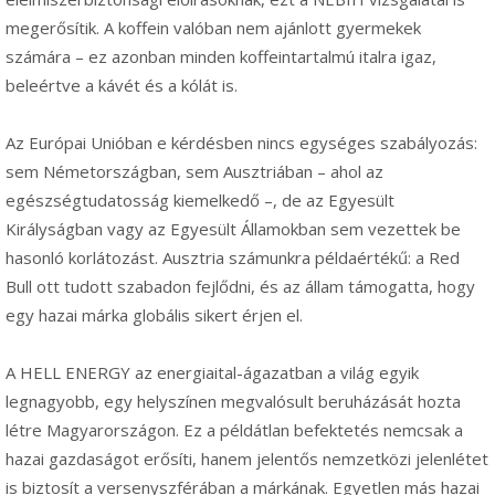
megerősítik. A koffein valóban nem ajánlott gyermekek
számára – ez azonban minden koffeintartalmú italra igaz,
beleértve a kávét és a kólát is.
Az Európai Unióban e kérdésben nincs egységes szabályozás:
sem Németországban, sem Ausztriában – ahol az
egészségtudatosság kiemelkedő –, de az Egyesült
Királyságban vagy az Egyesült Államokban sem vezettek be
hasonló korlátozást. Ausztria számunkra példaértékű: a Red
Bull ott tudott szabadon fejlődni, és az állam támogatta, hogy
egy hazai márka globális sikert érjen el.
A HELL ENERGY az energiaital-ágazatban a világ egyik
legnagyobb, egy helyszínen megvalósult beruházását hozta
létre Magyarországon. Ez a példátlan befektetés nemcsak a
hazai gazdaságot erősíti, hanem jelentős nemzetközi jelenlétet
is biztosít a versenyszférában a márkának. Egyetlen más hazai