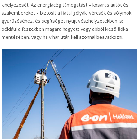
kihelyezését. Az energiacég támogatást – kosaras autót és
szakembereket – biztosít a fiatal gólyák, vércsék és sólymok
gyűrűzéséhez, és segítséget nyújt vészhelyzetekben is:
például a fészekben magára hagyott vagy abból kieső fióka
mentésében, vagy ha vihar után kell azonnal beavatkozni.