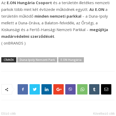
Az
E.ON Hungária Csoport
és a területén illetékes nemzeti
parkok több mint két évtizede működnek együtt.
Az E.ON
a
területén működő
minden nemzeti parkkal
– a Duna-Ipoly
mellett a Duna-Dráva, a Balaton-felvidéki, az Őrségi, a
Kiskunsági és a Fertő-Hansági Nemzeti Parkkal –
megújítja
madárvédelmi szerződését
.
( onBRANDS )
CÍMKÉK
Duna-Ipoly Nemzeti Park
E.ON Hungária
Előző cikk
Következő cikk