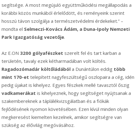
segítsége. A most megújuló együttműködési megállapodás a
korábbi közös munkából érlelődött, és reményeink szerint
hosszú távon szolgálja a természetvédelmi érdekeket.” –
mondta el
Selmeczi-Kovács Ádám, a Duna-Ipoly Nemzeti
Park Igazgatóság vezetője
.
Az E.ON
3200 gólyafészket
szerelt fel és tart karban a
területén, tavaly ezek kétharmadában volt költés.
Ragadozómadár költőládából
a Dunántúlon eddig
több
mint 170-et
telepített nagyfeszültségű oszlopaira a cég, idén
pedig újakat is kihelyez. Egyes fészkek mellé tavasztól őszig
vadkamerákat
is kihelyeznek, hogy segítséget nyújtsanak a
szakembereknek a táplálékvizsgálatban és a fiókák
fejlődésének nyomon követésében. Ezen kívül minden olyan
megkeresést kiemelten kezelnek, amikor segítségre van
szükség az élővilág megóvásához.