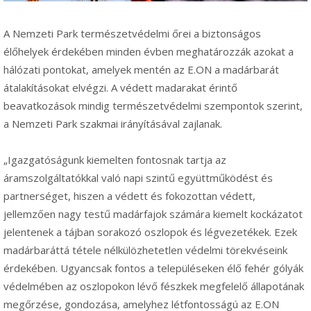
A Nemzeti Park természetvédelmi őrei a biztonságos
élőhelyek érdekében minden évben meghatározzák azokat a
hálózati pontokat, amelyek mentén az E.ON a madárbarát
átalakításokat elvégzi. A védett madarakat érintő
beavatkozások mindig természetvédelmi szempontok szerint,
a Nemzeti Park szakmai irányításával zajlanak.
„Igazgatóságunk kiemelten fontosnak tartja az
áramszolgáltatókkal való napi szintű együttműködést és
partnerséget, hiszen a védett és fokozottan védett,
jellemzően nagy testű madárfajok számára kiemelt kockázatot
jelentenek a tájban sorakozó oszlopok és légvezetékek. Ezek
madárbaráttá tétele nélkülözhetetlen védelmi törekvéseink
érdekében. Ugyancsak fontos a településeken élő fehér gólyák
védelmében az oszlopokon lévő fészkek megfelelő állapotának
megőrzése, gondozása, amelyhez létfontosságú az E.ON