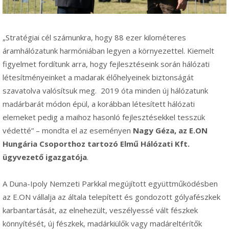
„Stratégiai cél számunkra, hogy 88 ezer kilométeres
áramhálózatunk harmóniában legyen a környezettel. Kiemelt
figyelmet fordítunk arra, hogy fejlesztéseink során hálózati
létesítményeinket a madarak élőhelyeinek biztonságát
szavatolva valósítsuk meg. 2019 óta minden új hálózatunk
madárbarát módon épül, a korábban létesített hálózati
elemeket pedig a maihoz hasonló fejlesztésekkel tesszük
védetté” – mondta el az eseményen
Nagy Géza, az E.ON
Hungária Csoporthoz tartozó Elmű Hálózati Kft.
ügyvezető igazgatója
.
A Duna-Ipoly Nemzeti Parkkal megújított együttműködésben
az E.ON vállalja az általa telepített és gondozott gólyafészkek
karbantartását, az elnehezült, veszélyessé vált fészkek
könnyítését, új fészkek, madárkiülők vagy madáreltérítők