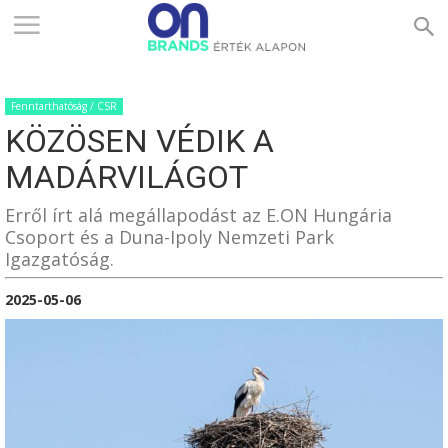
ONBRANDS
Fenntarthatóság / CSR
–
KÖZÖSEN VÉDIK A
MADÁRVILÁGOT
ÉRTÉK
Erről írt alá megállapodást az E.ON Hungária
Csoport és a Duna-Ipoly Nemzeti Park
Igazgatóság.
ALAPON
2025-05-06