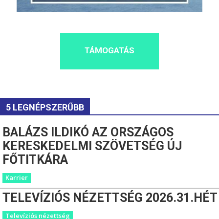
TÁMOGATÁS
5 LEGNÉPSZERŰBB
BALÁZS ILDIKÓ AZ ORSZÁGOS
KERESKEDELMI SZÖVETSÉG ÚJ
FŐTITKÁRA
Karrier
TELEVÍZIÓS NÉZETTSÉG 2026.31.HÉT
Televíziós nézettség