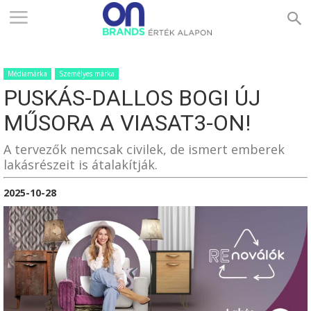
ONBRANDS
Médiamárka
Személyes márka
–
PUSKÁS-DALLOS BOGI ÚJ
MŰSORA A VIASAT3-ON!
ÉRTÉK
A tervezők nemcsak civilek, de ismert emberek
lakásrészeit is átalakítják.
2025-10-28
ALAPON