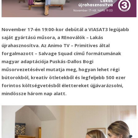
November 17-én 19:00-kor debütál a VIASAT3 legújabb
saját gyártású műsora, a
REnoválók – Lakás
újrahasznosítva
. Az Animo TV – Primitives által
forgalmazott – Salvage Squad című formátumának
magyar adaptációja Puskás-Dallos Bogi
műsorvezetésével mutatja meg, hogyan lehet régi
bútorokból, kreatív ötletekből és legfeljebb 500 ezer
forintos költségvetésből élettereket újjávarázsolni,
mindössze három nap alatt.