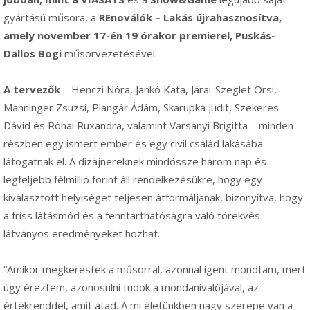
gyártású műsora, a
REnoválók – Lakás újrahasznosítva,
amely november 17-én 19 órakor premierel, Puskás-
Dallos Bogi
műsorvezetésével.
A tervezők
– Henczi Nóra, Jankó Kata, Járai-Szeglet Orsi,
Manninger Zsuzsi, Plangár Ádám, Skarupka Judit, Szekeres
Dávid és Rónai Ruxandra, valamint Varsányi Brigitta – minden
részben egy ismert ember és egy civil család lakásába
látogatnak el. A dizájnereknek mindössze három nap és
legfeljebb félmillió forint áll rendelkezésükre, hogy egy
kiválasztott helyiséget teljesen átformáljanak, bizonyítva, hogy
a friss látásmód és a fenntarthatóságra való törekvés
látványos eredményeket hozhat.
“Amikor megkerestek a műsorral, azonnal igent mondtam, mert
úgy éreztem, azonosulni tudok a mondanivalójával, az
értékrenddel, amit átad. A mi életünkben nagy szerepe van a