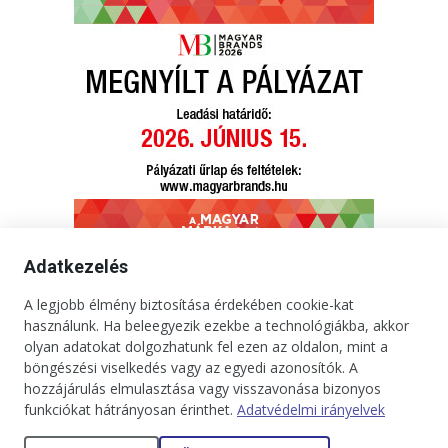
Adatkezelés
A legjobb élmény biztosítása érdekében cookie-kat
használunk. Ha beleegyezik ezekbe a technológiákba, akkor
Kapcsolat
Impresszum
Médiaajánlat
Jogi tudnivalók
olyan adatokat dolgozhatunk fel ezen az oldalon, mint a
Adatkezelési tájékoztató
böngészési viselkedés vagy az egyedi azonosítók. A
hozzájárulás elmulasztása vagy visszavonása bizonyos
Copyright © 2025. Minden jog fenntartva. onBRANDS
funkciókat hátrányosan érinthet.
Adatvédelmi irányelvek