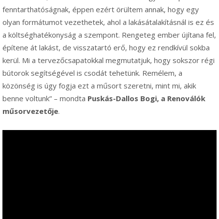
fenntarthatóságnak, éppen ezért örültem annak, hogy egy
olyan formátumot vezethetek, ahol a lakásátalakításnál is ez és
a költséghatékonyság a szempont. Rengeteg ember újítana fel,
építene át lakást, de visszatartó erő, hogy ez rendkívül sokba
kerül. Mi a tervezőcsapatokkal megmutatjuk, hogy sokszor régi
bútorok segítségével is csodát tehetünk. Remélem, a
közönség is úgy fogja ezt a műsort szeretni, mint mi, akik
benne voltunk” – mondta
Puskás-Dallos Bogi, a Renoválók
műsorvezetője
.