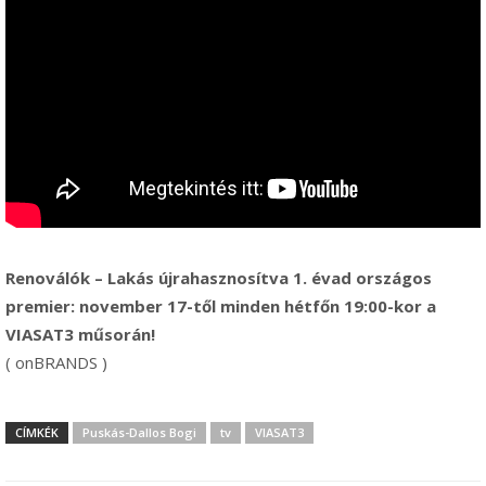
Renoválók – Lakás újrahasznosítva 1. évad országos
premier: november 17-től minden hétfőn 19:00-kor a
VIASAT3 műsorán!
( onBRANDS )
CÍMKÉK
Puskás-Dallos Bogi
tv
VIASAT3