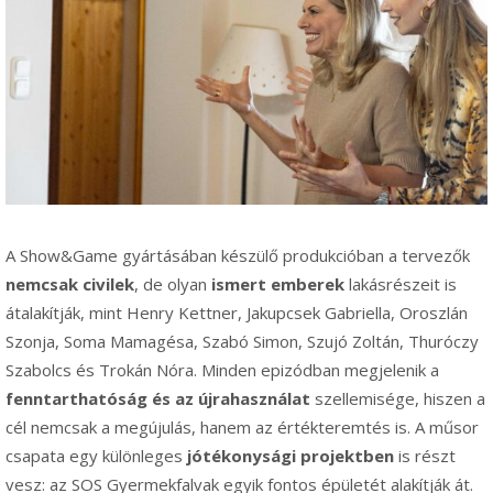
A Show&Game gyártásában készülő produkcióban a tervezők
nemcsak civilek
, de olyan
ismert emberek
lakásrészeit is
átalakítják, mint Henry Kettner, Jakupcsek Gabriella, Oroszlán
Szonja, Soma Mamagésa, Szabó Simon, Szujó Zoltán, Thuróczy
Szabolcs és Trokán Nóra. Minden epizódban megjelenik a
fenntarthatóság és az újrahasználat
szellemisége, hiszen a
cél nemcsak a megújulás, hanem az értékteremtés is. A műsor
csapata egy különleges
jótékonysági projektben
is részt
vesz: az SOS Gyermekfalvak egyik fontos épületét alakítják át.