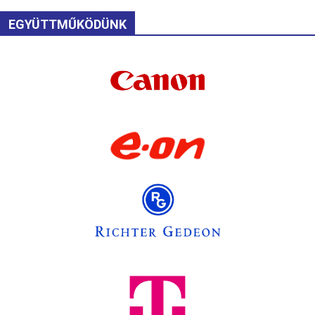
EGYÜTTMŰKÖDÜNK