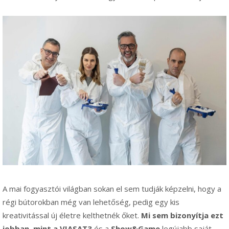
A mai fogyasztói világban sokan el sem tudják képzelni, hogy a
régi bútorokban még van lehetőség, pedig egy kis
kreativitással új életre kelthetnék őket.
Mi sem bizonyítja ezt
jobban, mint a VIASAT3
és a
Show&Game
legújabb saját