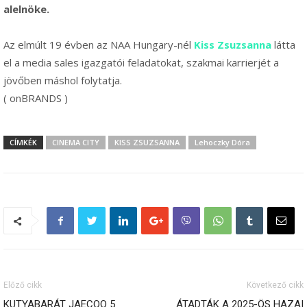
alelnöke.
Az elmúlt 19 évben az NAA Hungary-nél
Kiss Zsuzsanna
látta
el a media sales igazgatói feladatokat, szakmai karrierjét a
jövőben máshol folytatja.
( onBRANDS )
CÍMKÉK
CINEMA CITY
KISS ZSUZSANNA
Lehoczky Dóra
Előző cikk
Következő cikk
KUTYABARÁT JAECOO 5
ÁTADTÁK A 2025-ÖS HAZAI