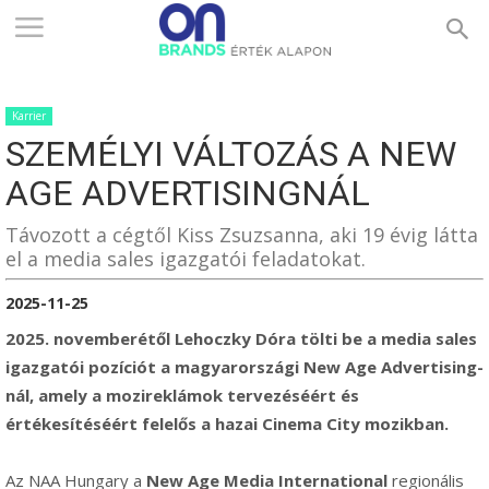
ONBRANDS
Karrier
–
SZEMÉLYI VÁLTOZÁS A NEW
AGE ADVERTISINGNÁL
ÉRTÉK
Távozott a cégtől Kiss Zsuzsanna, aki 19 évig látta
el a media sales igazgatói feladatokat.
2025-11-25
ALAPON
2025. novemberétől Lehoczky Dóra tölti be a media sales
igazgatói pozíciót a magyarországi New Age Advertising-
nál, amely a mozi­reklámok tervezéséért és
értékesítéséért felelős a hazai Cinema City mozikban.
Az NAA Hungary a
New Age Media International
regionális