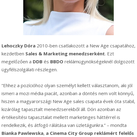
Lehoczky Dóra
2010-ben csatlakozott a New Age csapatához,
kezdetben
Sales & Marketing menedzserként
. Ezt
megelőzően a
DDB
és
BBDO
reklámügynökségeknél dolgozott
ügyfélszolgálati részlegen.
“Ehhez a pozícióhoz olyan személyt kellett választanom, aki jól
ismeri a mozi média piacát, azonban a döntés nem volt könnyű,
hiszen a magyarországi New Age sales csapata évek óta stabil,
kizárólag tapasztalt menedzserekből áll. Dóri azonban az
értékesítési tapasztalat mellett marketinges háttérrel is
rendelkezik, és átfogó rálátása van üzletágunkra.” – mondta
Bianka Pawlewska
,
a Cinema City Group reklámért felelős