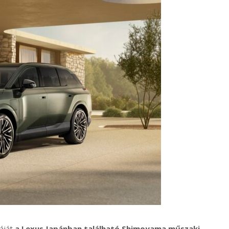
áját
a Lexus Japánban található Shimoyama műszaki