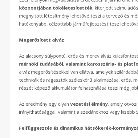
központjában tökéletesítették
, kiterjedt szimuláci
megnyitott létesítmény lehetővé teszi a tervező és m
hatékonyabb, célzottabb járműfejlesztést tesz lehetővé
Megerősített alváz
Az alacsony súlypontú, erős és merev alváz kulcsfontos
mérnöki tudásából, valamint karosszéria- és platf
alváz megerősítésekkel van ellátva, amelyek szilárdabbá
technikák és ragasztók széleskörű alkalmazása, erős, m
részét képező akkumulátor felhasználása teszi még job
Az eredmény egy olyan
vezetési élmény
, amely ötvöz
irányíthatósággal, valamint a szedánokhoz vagy kiseb
Felfüggesztés és dinamikus hátsókerék-kormányz