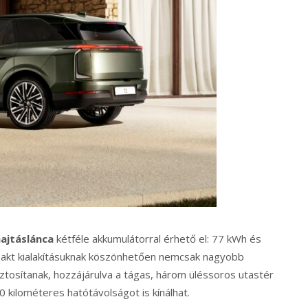
ajtáslánca
kétféle akkumulátorral érhető el: 77 kWh és
kt kialakításuknak köszönhetően nemcsak nagyobb
ztosítanak, hozzájárulva a tágas, három üléssoros utastér
0 kilométeres hatótávolságot is kínálhat.