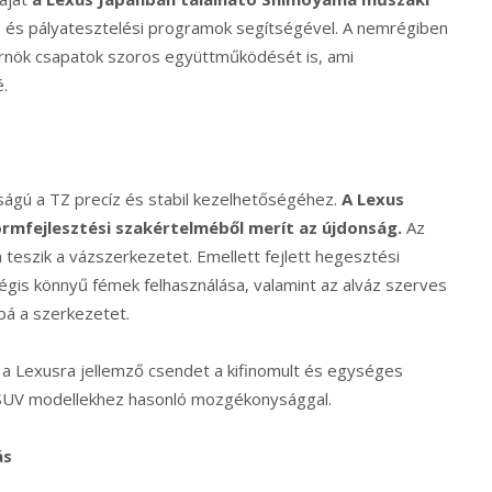
ós és pályatesztelési programok segítségével. A nemrégiben
érnök csapatok szoros együttműködését is, ami
.
ságú a TZ precíz és stabil kezelhetőségéhez.
A Lexus
ormfejlesztési szakértelméből merít az újdonság.
Az
 teszik a vázszerkezetet. Emellett fejlett hegesztési
égis könnyű fémek felhasználása, valamint az alváz szerves
bá a szerkezetet.
i a Lexusra jellemző csendet a kifinomult és egységes
b SUV modellekhez hasonló mozgékonysággal.
ás