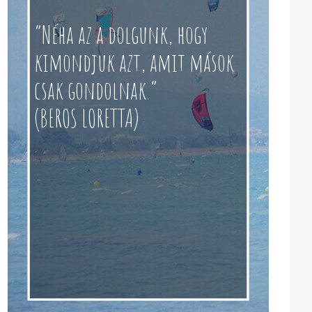
“Néha az a dolgunk, hogy
kimondjuk azt, amit mások
csak gondolnak.”
(BEROS LORETTA)