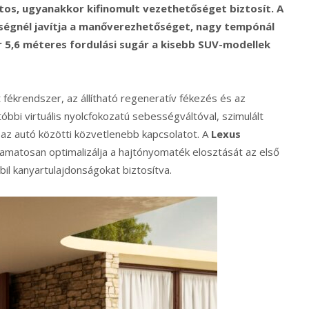
tos, ugyanakkor kifinomult vezethetőséget biztosít. A
égnél javítja a manőverezhetőséget, nagy tempónál
r 5,6 méteres fordulási sugár a kisebb SUV-modellek
 fékrendszer, az állítható regeneratív fékezés és az
óbbi virtuális nyolcfokozatú sebességváltóval, szimulált
az autó közötti közvetlenebb kapcsolatot. A
Lexus
amatosan optimalizálja a hajtónyomaték elosztását az első
bil kanyartulajdonságokat biztosítva.