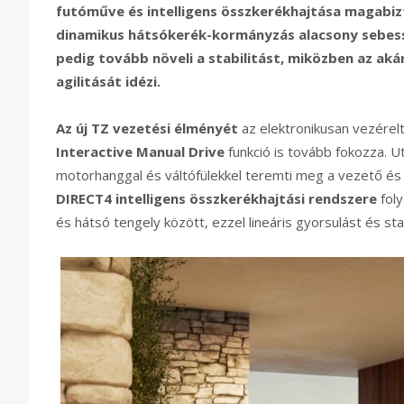
futóműve és intelligens összkerékhajtása magabiz
dinamikus hátsókerék-kormányzás alacsony sebess
pedig tovább növeli a stabilitást, miközben az aká
agilitását idézi.
Az új TZ vezetési élményét
az elektronikusan vezérelt
Interactive Manual Drive
funkció is tovább fokozza. Ut
motorhanggal és váltófülekkel teremti meg a vezető és 
DIRECT4 intelligens összkerékhajtási rendszere
foly
és hátsó tengely között, ezzel lineáris gyorsulást és sta