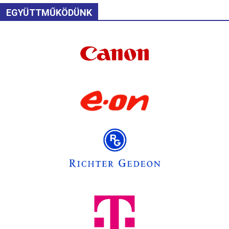
EGYÜTTMŰKÖDÜNK