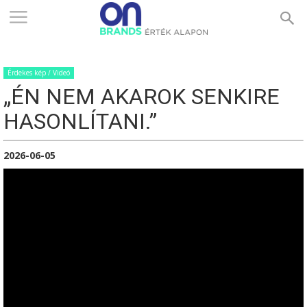
ONBRANDS
Érdekes kép / Videó
–
„ÉN NEM AKAROK SENKIRE
HASONLÍTANI.”
ÉRTÉK
2026-06-05
ALAPON