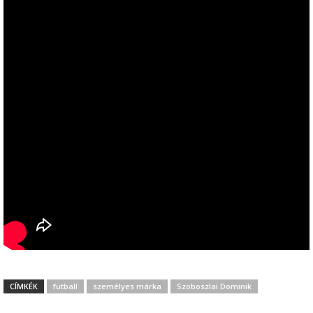
CÍMKÉK
futball
személyes márka
Szoboszlai Dominik