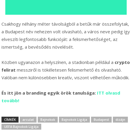
Csakhogy néhány méter távolságból a betűk már összefolytak,
a Budapest név nehezen volt olvasható, a város neve pedig így
elveszíti legfontosabb funkcióját: a felismerhetőséget, az
ismertség, a bevésődés növelését.
Közben ugyanazon a helyszínen, a stadionban például a
crypto
felirat
messziről is tökéletesen felismerhető és olvasható.
Valóban nem különösebben kreatív, viszont vélhetően működik.
És itt jön a branding egyik örök tanulsága:
ITT olvasd
tovább!
CÍMKÉK
arculat
Bajnokok
Bajnokok Ligája
Budapest
dizájn
UEFA Bajnokok Ligája