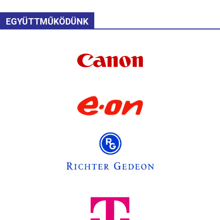
EGYÜTTMŰKÖDÜNK