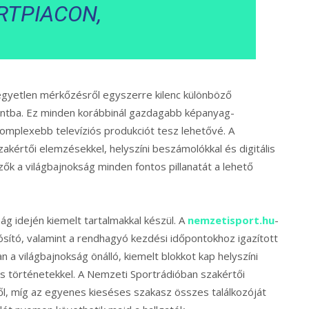
RTPIACON,
egyetlen mérkőzésről egyszerre kilenc különböző
pontba. Ez minden korábbinál gazdagabb képanyag-
omplexebb televíziós produkciót tesz lehetővé. A
kértői elemzésekkel, helyszíni beszámolókkal és digitális
ők a világbajnokság minden fontos pillanatát a lehető
g idején kiemelt tartalmakkal készül. A
nemzetisport.hu
-
dósító, valamint a rendhagyó kezdési időpontokhoz igazított
n a világbajnokság önálló, kiemelt blokkot kap helyszíni
es történetekkel. A Nemzeti Sportrádióban szakértői
l, míg az egyenes kieséses szakasz összes találkozóját