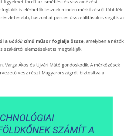
 figyelmet fordít az ismétlési és visszanézési
oglalók is elérhetők lesznek minden mérkőzésről többféle
részletesebb, huszonhat perces összeállítások is segítik az
ól a
Góóól!
című műsor foglalja össze,
amelyben a nézők
s szakértői elemzéseket is megtalálják.
tván, Varga Ákos és Ujvári Máté gondoskodik. A mérkőzések
rvezető vesz részt Magyarországról, biztosítva a
ECHNOLÓGIAI
FÖLDKŐNEK SZÁMÍT A