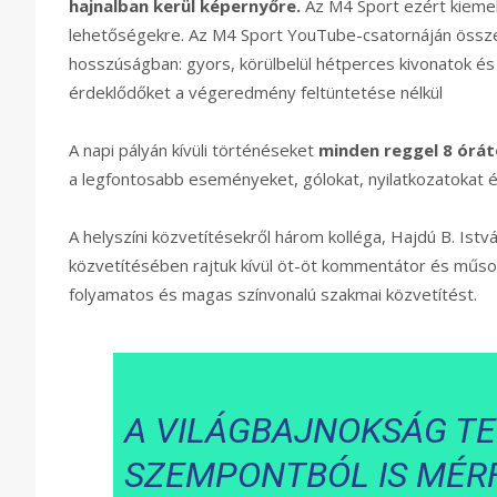
hajnalban kerül képernyőre.
Az M4 Sport ezért kiemelt
lehetőségekre. Az M4 Sport YouTube-csatornáján összef
hosszúságban: gyors, körülbelül hétperces kivonatok és 
érdeklődőket a végeredmény feltüntetése nélkül
A napi pályán kívüli történéseket
minden reggel 8 órát
a legfontosabb eseményeket, gólokat, nyilatkozatokat é
A helyszíni közvetítésekről három kolléga, Hajdú B. Is
közvetítésében rajtuk kívül öt-öt kommentátor és műso
folyamatos és magas színvonalú szakmai közvetítést.
A VILÁGBAJNOKSÁG T
SZEMPONTBÓL IS MÉR