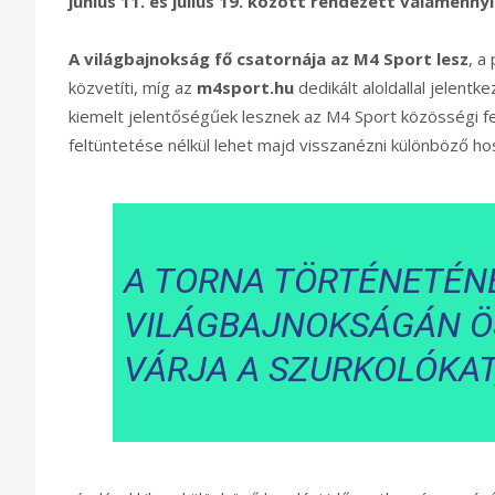
június 11. és július 19. között rendezett valamenn
A világbajnokság fő csatornája az M4 Sport lesz
, a
közvetíti, míg az
m4sport.hu
dedikált aloldallal jelentk
kiemelt jelentőségűek lesznek az M4 Sport közösségi fe
feltüntetése nélkül lehet majd visszanézni különböző h
A TORNA TÖRTÉNETÉN
VILÁGBAJNOKSÁGÁN Ö
VÁRJA A SZURKOLÓKAT