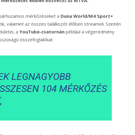
yi mérkőzését élőben közvetíti az MTVA.
 párhuzamos mérkőzéseket a
Duna World/M4 Sport+
ezik, valamint az összes találkozót élőben streameli. Szintén
lületei, a
YouTube-csatornán
például a végeredmény
osszúságú összefoglalókat.
EK LEGNAGYOBB
SSZESEN 104 MÉRKŐZÉS
,