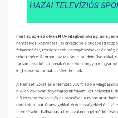
HAZAI TELEVÍZIÓS SPO
mert ez az
első olyan FIFA-világbajnokság
, amelyen 
nemzetközi közvetítési jel érkezik be a budapesti köz
felhasználást, részletesebb visszajátszásokat és még k
rekordméretű tornára az M4 Sport stúdióműsorokkal, sza
tartalmakkal készül annak érdekében, hogy a magyar néz
legteljesebb formában követhessék.
A Nemzeti Sport és a Nemzeti Sportrádió a világbajnoksá
n külön vb-rovat, folyamatos hírfolyam, két helyszíni tu
élő közvetítések várják az olvasókat. A nyomtatott lapba
riportokkal, háttéranyagokkal, érdekességekkel és szín
elemzéseket hallhatnak a torna valamennyi mérkőzésérő