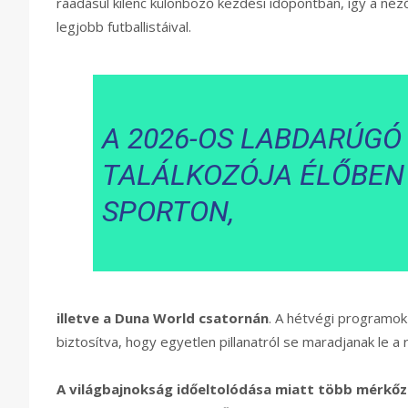
ráadásul kilenc különböző kezdési időpontban, így a néz
legjobb futballistáival.
A 2026-OS LABDARÚGÓ
TALÁLKOZÓJA ÉLŐBEN 
SPORTON,
illetve a Duna World csatornán
. A hétvégi programok
biztosítva, hogy egyetlen pillanatról se maradjanak le a 
A világbajnokság időeltolódása miatt több mérkőzé