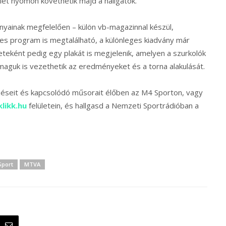
lét nyomon követhetik majd a hallgatók.
nyainak megfelelően – külön vb-magazinnal készül,
jes program is megtalálható, a különleges kiadvány már
eteként pedig egy plakát is megjelenik, amelyen a szurkolók
aguk is vezethetik az eredményeket és a torna alakulását.
éseit és kapcsolódó műsorait élőben az M4 Sporton, vagy
likk.hu
felületein, és hallgasd a Nemzeti Sportrádióban a
Sport
MTVA