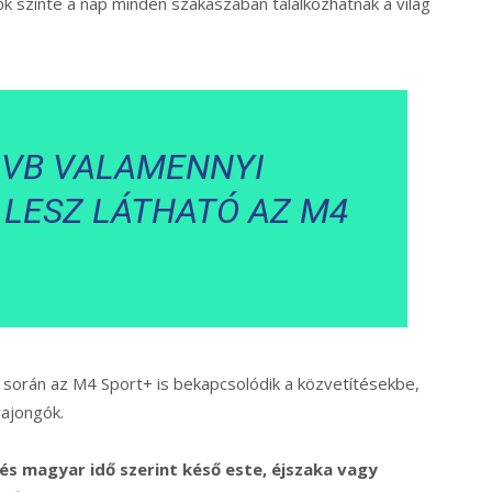
ők szinte a nap minden szakaszában találkozhatnak a világ
 VB VALAMENNYI
LESZ LÁTHATÓ AZ M4
 során az M4 Sport+ is bekapcsolódik a közvetítésekbe,
rajongók.
s magyar idő szerint késő este, éjszaka vagy