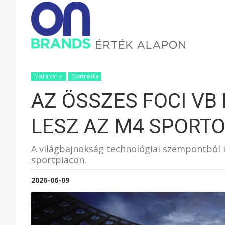
ONBRAND
–
Médiamárka
Sportmárka
AZ ÖSSZES FOCI VB
ÉRTÉK
LESZ AZ M4 SPORT
ALAPON
A világbajnokság technológiai szempontból i
sportpiacon.
2026-06-09