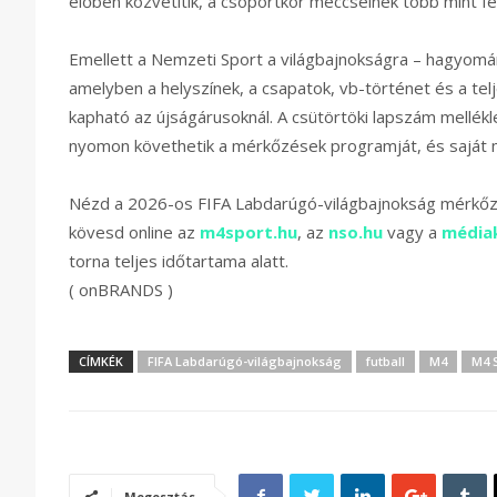
élőben közvetítik, a csoportkör meccseinek több mint fe
Emellett a Nemzeti Sport a világbajnokságra – hagyomá
amelyben a helyszínek, a csapatok, vb-történet és a tel
kapható az újságárusoknál. A csütörtöki lapszám mellékl
nyomon követhetik a mérkőzések programját, és saját m
Nézd a 2026-os FIFA Labdarúgó-világbajnokság mérkőz
kövesd online az
m4sport.hu
, az
nso.hu
vagy a
médiak
torna teljes időtartama alatt.
( onBRANDS )
CÍMKÉK
FIFA Labdarúgó-világbajnokság
futball
M4
M4 
Megosztás